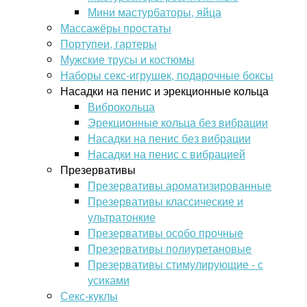
Мини мастурбаторы, яйца
Массажёры простаты
Портупеи, гартеры
Мужские трусы и костюмы
Наборы секс-игрушек, подарочные боксы
Насадки на пенис и эрекционные кольца
Виброкольца
Эрекционные кольца без вибрации
Насадки на пенис без вибрации
Насадки на пенис с вибрацией
Презервативы
Презервативы ароматизированные
Презервативы классические и
ультратонкие
Презервативы особо прочные
Презервативы полиуретановые
Презервативы стимулирующие - с
усиками
Секс-куклы