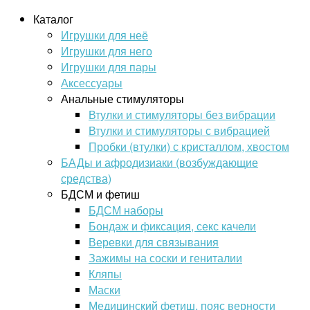
Каталог
Игрушки для неё
Игрушки для него
Игрушки для пары
Аксессуары
Анальные стимуляторы
Втулки и стимуляторы без вибрации
Втулки и стимуляторы с вибрацией
Пробки (втулки) с кристаллом, хвостом
БАДы и афродизиаки (возбуждающие
средства)
БДСМ и фетиш
БДСМ наборы
Бондаж и фиксация, секс качели
Веревки для связывания
Зажимы на соски и гениталии
Кляпы
Маски
Медицинский фетиш, пояс верности