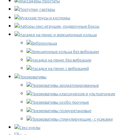
Массажёры простаты
Портупеи, гартеры
Мужские трусы и костюмы
Наборы секс-игрушек, подарочные боксы
Насадки на пенис и эрекционные кольца
Виброкольца
Эрекционные кольца без вибрации
Насадки на пенис без вибрации
Насадки на пенис с вибрацией
Презервативы
Презервативы ароматизированные
Презервативы классические и ультратонкие
Презервативы особо прочные
Презервативы полиуретановые
Презервативы стимулирующие - с усиками
Секс-куклы