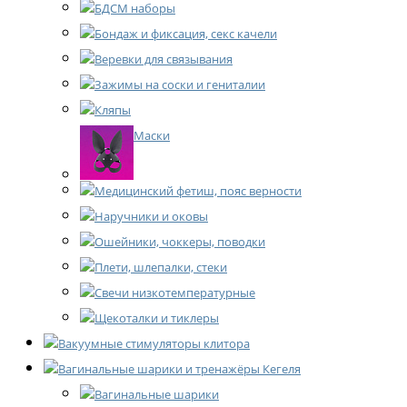
БДСМ наборы
Бондаж и фиксация, секс качели
Веревки для связывания
Зажимы на соски и гениталии
Кляпы
Маски
Медицинский фетиш, пояс верности
Наручники и оковы
Ошейники, чоккеры, поводки
Плети, шлепалки, стеки
Свечи низкотемпературные
Щекоталки и тиклеры
Вакуумные стимуляторы клитора
Вагинальные шарики и тренажёры Кегеля
Вагинальные шарики