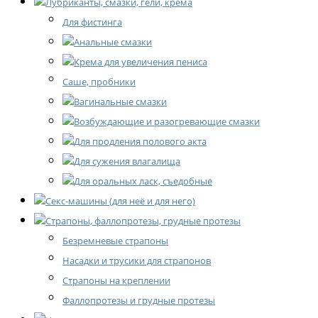
Лубриканты, смазки, гели, крема
Для фистинга
Анальные смазки
Крема для увеличения пениса
Саше, пробники
Вагинальные смазки
Возбуждающие и разогревающие смазки
Для продления полового акта
Для сужения влагалища
Для оральных ласк, съедобные
Секс-машины (для неё и для него)
Страпоны, фаллопротезы, грудные протезы
Безремневые страпоны
Насадки и трусики для страпонов
Страпоны на креплении
Фаллопротезы и грудные протезы