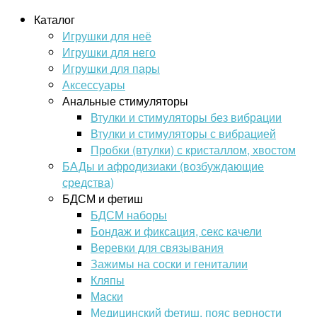
Каталог
Игрушки для неё
Игрушки для него
Игрушки для пары
Аксессуары
Анальные стимуляторы
Втулки и стимуляторы без вибрации
Втулки и стимуляторы с вибрацией
Пробки (втулки) с кристаллом, хвостом
БАДы и афродизиаки (возбуждающие
средства)
БДСМ и фетиш
БДСМ наборы
Бондаж и фиксация, секс качели
Веревки для связывания
Зажимы на соски и гениталии
Кляпы
Маски
Медицинский фетиш, пояс верности