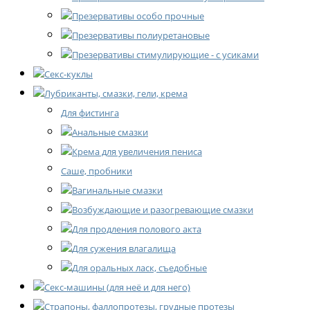
Презервативы особо прочные
Презервативы полиуретановые
Презервативы стимулирующие - с усиками
Секс-куклы
Лубриканты, смазки, гели, крема
Для фистинга
Анальные смазки
Крема для увеличения пениса
Саше, пробники
Вагинальные смазки
Возбуждающие и разогревающие смазки
Для продления полового акта
Для сужения влагалища
Для оральных ласк, съедобные
Секс-машины (для неё и для него)
Страпоны, фаллопротезы, грудные протезы