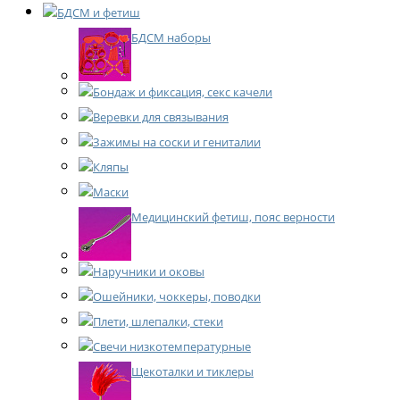
БДСМ и фетиш
БДСМ наборы
Бондаж и фиксация, секс качели
Веревки для связывания
Зажимы на соски и гениталии
Кляпы
Маски
Медицинский фетиш, пояс верности
Наручники и оковы
Ошейники, чоккеры, поводки
Плети, шлепалки, стеки
Свечи низкотемпературные
Щекоталки и тиклеры