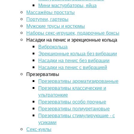
Мини мастурбаторы, яйца
Массажёры простаты
Портупеи, гартеры
Мужские трусы и костюмы
Наборы секс-игрушек, подарочные боксы
Насадки на пенис и эрекционные кольца
Виброкольца
Эрекционные кольца без вибрации
Насадки на пенис без вибрации
Насадки на пенис с вибрацией
Презервативы
Презервативы ароматизированные
Презервативы классические и
ультратонкие
Презервативы особо прочные
Презервативы полиуретановые
Презервативы стимулирующие - с
усиками
Секс-куклы