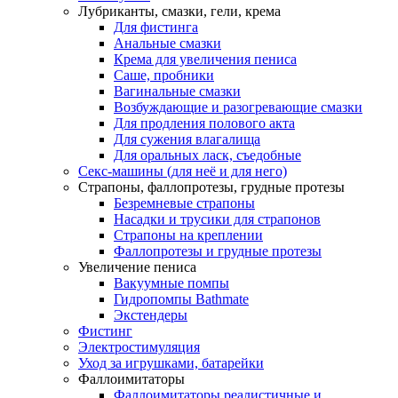
Лубриканты, смазки, гели, крема
Для фистинга
Анальные смазки
Крема для увеличения пениса
Саше, пробники
Вагинальные смазки
Возбуждающие и разогревающие смазки
Для продления полового акта
Для сужения влагалища
Для оральных ласк, съедобные
Секс-машины (для неё и для него)
Страпоны, фаллопротезы, грудные протезы
Безремневые страпоны
Насадки и трусики для страпонов
Страпоны на креплении
Фаллопротезы и грудные протезы
Увеличение пениса
Вакуумные помпы
Гидропомпы Bathmate
Экстендеры
Фистинг
Электростимуляция
Уход за игрушками, батарейки
Фаллоимитаторы
Фаллоимитаторы реалистичные и