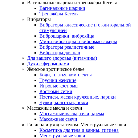
Вагинальные шарики и тренажёры Кегеля
Вагинальные шарики
Тренажёры Кегеля
Вибраторы
Вибраторы классические и с клиторальной
стимуляцией
Виброшарики, виброяйца
Мини вибраторы и вибромассажеры
Вибраторы реалистичные
Вибраторы для пар
Для вашего здоровья (витамины)
Духи с феромонами
Женское эротическое белье
Боди, платья, комплекты
Трусики женские
Игровые костюмы
Костюмы сетки
Пэстисы, маски кружевные, парики
Чулки, колготки, пояса
Массажные масла и свечи
Массажные масла, гели, крема
Массажные свечи
Гигиена и уход за телом. Менструальные чаши
Косметика для тела и ванны, гигиена
Менструальные чаши