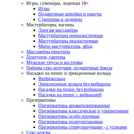
Игры, сувениры, леденцы 18+
Игры
Подарочные коробки и пакеты
Сувениры и леденцы
Мастурбаторы, вагины
Лингам массажёры
Мастурбаторы нереалистичные
Мастурбаторы реалистичные
Мини мастурбаторы, яйца
Массажёры простаты
Портупеи, гартеры
Мужские трусы и костюмы
Наборы секс-игрушек, подарочные боксы
Насадки на пенис и эрекционные кольца
Виброкольца
Эрекционные кольца без вибрации
Насадки на пенис без вибрации
Насадки на пенис с вибрацией
Презервативы
Презервативы ароматизированные
Презервативы классические и ультратонкие
Презервативы особо прочные
Презервативы полиуретановые
Презервативы стимулирующие - с усиками
Секс-куклы