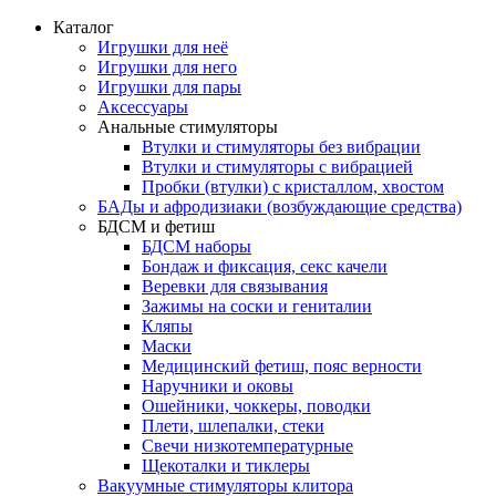
Каталог
Игрушки для неё
Игрушки для него
Игрушки для пары
Аксессуары
Анальные стимуляторы
Втулки и стимуляторы без вибрации
Втулки и стимуляторы с вибрацией
Пробки (втулки) с кристаллом, хвостом
БАДы и афродизиаки (возбуждающие средства)
БДСМ и фетиш
БДСМ наборы
Бондаж и фиксация, секс качели
Веревки для связывания
Зажимы на соски и гениталии
Кляпы
Маски
Медицинский фетиш, пояс верности
Наручники и оковы
Ошейники, чоккеры, поводки
Плети, шлепалки, стеки
Свечи низкотемпературные
Щекоталки и тиклеры
Вакуумные стимуляторы клитора