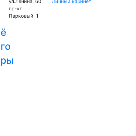
ул.Ленина, 60
Личный кабинет
пр-кт
Парковый, 1
её
го
ары