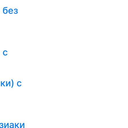
 без
 с
ки) с
зиаки