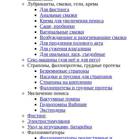
Лубриканты, смазки, гели, крема
Для фистинга
Анальные смазки
Крема для увеличения пениса
Саше, пробники
Вагинальные смазки
Возбуждающие и разогревающие смазки
Для продления полового акта
Для сужения влагалища
Для оральных ласк, съедобные
Секс-машины (для неё и для него)
Страпоны, фаллопротезы, грудные протезы
Безремневые страпоны
Насадки и трусики для страпонов
Страпоны на креплении
Фаллопротезы и грудные протезы
Увеличение пениса
Вакуумные помпы
Гидропомпы Bathmate
Экстендеры
Фистинг
Электростимуляция
Уход за игрушками, батарейки
Фаллоимитаторы
Фаллоимитаторы реалистичные и