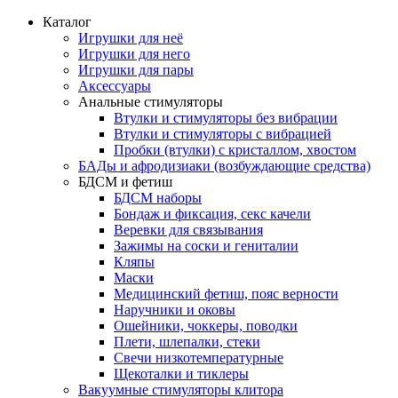
Каталог
Игрушки для неё
Игрушки для него
Игрушки для пары
Аксессуары
Анальные стимуляторы
Втулки и стимуляторы без вибрации
Втулки и стимуляторы с вибрацией
Пробки (втулки) с кристаллом, хвостом
БАДы и афродизиаки (возбуждающие средства)
БДСМ и фетиш
БДСМ наборы
Бондаж и фиксация, секс качели
Веревки для связывания
Зажимы на соски и гениталии
Кляпы
Маски
Медицинский фетиш, пояс верности
Наручники и оковы
Ошейники, чоккеры, поводки
Плети, шлепалки, стеки
Свечи низкотемпературные
Щекоталки и тиклеры
Вакуумные стимуляторы клитора