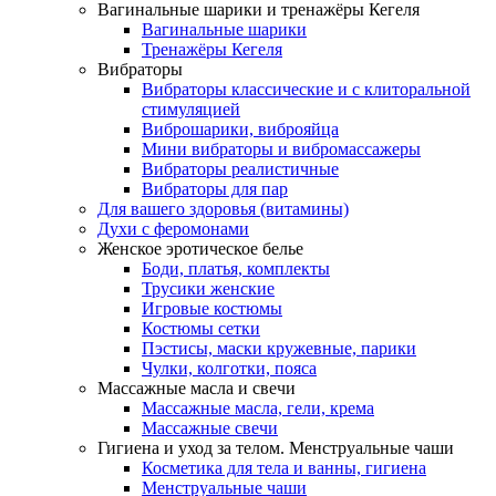
Вагинальные шарики и тренажёры Кегеля
Вагинальные шарики
Тренажёры Кегеля
Вибраторы
Вибраторы классические и с клиторальной
стимуляцией
Виброшарики, виброяйца
Мини вибраторы и вибромассажеры
Вибраторы реалистичные
Вибраторы для пар
Для вашего здоровья (витамины)
Духи с феромонами
Женское эротическое белье
Боди, платья, комплекты
Трусики женские
Игровые костюмы
Костюмы сетки
Пэстисы, маски кружевные, парики
Чулки, колготки, пояса
Массажные масла и свечи
Массажные масла, гели, крема
Массажные свечи
Гигиена и уход за телом. Менструальные чаши
Косметика для тела и ванны, гигиена
Менструальные чаши