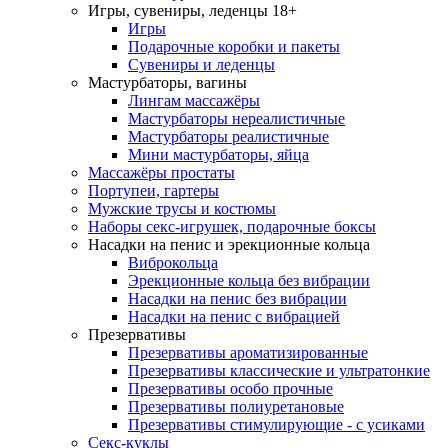
Игры, сувениры, леденцы 18+
Игры
Подарочные коробки и пакеты
Сувениры и леденцы
Мастурбаторы, вагины
Лингам массажёры
Мастурбаторы нереалистичные
Мастурбаторы реалистичные
Мини мастурбаторы, яйца
Массажёры простаты
Портупеи, гартеры
Мужские трусы и костюмы
Наборы секс-игрушек, подарочные боксы
Насадки на пенис и эрекционные кольца
Виброкольца
Эрекционные кольца без вибрации
Насадки на пенис без вибрации
Насадки на пенис с вибрацией
Презервативы
Презервативы ароматизированные
Презервативы классические и ультратонкие
Презервативы особо прочные
Презервативы полиуретановые
Презервативы стимулирующие - с усиками
Секс-куклы