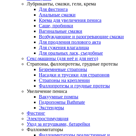
Лубриканты, смазки, гели, крема
Для фистинга
Анальные смазки
Крема для увеличения пениса
Саше, пробники
Вагинальные смазки
Возбуждающие и разогревающие смазки
Для продления полового акта
Для сужения влагалища
Для оральных ласк, съедобные
Секс-машины (для неё и для него)
Страпоны, фаллопротезы, грудные протезы
Безремневые страпоны
Насадки и трусики для страпонов
Страпоны на креплении
Фаллопротезы и грудные протезы
Увеличение пениса
Вакуумные помпы
Гидропомпы Bathmate
Экстендеры
Фистинг
Электростимуляция
Уход за игрушками, батарейки
Фаллоимитаторы
Фаллоимитаторы реалистичные и