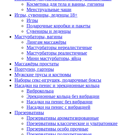
Косметика для тела и ванны, гигиена
Менструальные чаши
Игры, сувениры, леденцы 18+
Игры
Подарочные коробки и пакеты
Сувениры и леденцы
Мастурбаторы, вагины
Лингам массажёры
Мастурбаторы нереалистичные
Мастурбаторы реалистичные
Мини мастурбаторы, яйца
Массажёры простаты
Портупеи, гартеры
Мужские трусы и костюмы
Наборы секс-игрушек, подарочные боксы
Насадки на пенис и эрекционные кольца
Виброкольца
Эрекционные кольца без вибрации
Насадки на пенис без вибрации
Насадки на пенис с вибрацией
Презервативы
Презервативы ароматизированные
Презервативы классические и ультратонкие
Презервативы особо прочные
Презервативы полиуретановые