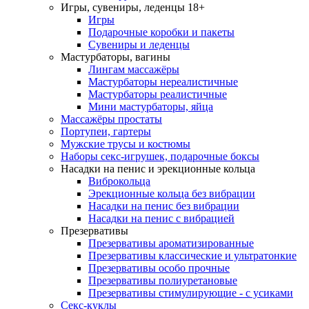
Игры, сувениры, леденцы 18+
Игры
Подарочные коробки и пакеты
Сувениры и леденцы
Мастурбаторы, вагины
Лингам массажёры
Мастурбаторы нереалистичные
Мастурбаторы реалистичные
Мини мастурбаторы, яйца
Массажёры простаты
Портупеи, гартеры
Мужские трусы и костюмы
Наборы секс-игрушек, подарочные боксы
Насадки на пенис и эрекционные кольца
Виброкольца
Эрекционные кольца без вибрации
Насадки на пенис без вибрации
Насадки на пенис с вибрацией
Презервативы
Презервативы ароматизированные
Презервативы классические и ультратонкие
Презервативы особо прочные
Презервативы полиуретановые
Презервативы стимулирующие - с усиками
Секс-куклы