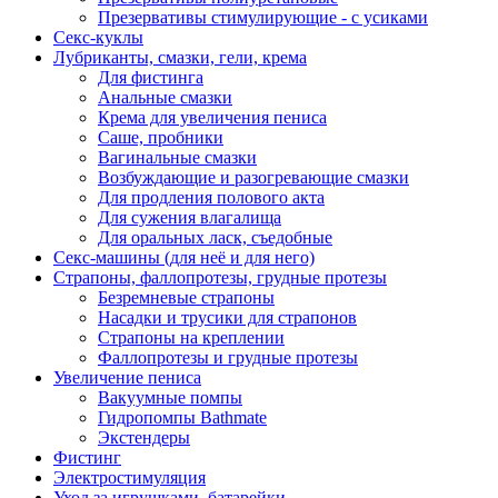
Презервативы стимулирующие - с усиками
Секс-куклы
Лубриканты, смазки, гели, крема
Для фистинга
Анальные смазки
Крема для увеличения пениса
Саше, пробники
Вагинальные смазки
Возбуждающие и разогревающие смазки
Для продления полового акта
Для сужения влагалища
Для оральных ласк, съедобные
Секс-машины (для неё и для него)
Страпоны, фаллопротезы, грудные протезы
Безремневые страпоны
Насадки и трусики для страпонов
Страпоны на креплении
Фаллопротезы и грудные протезы
Увеличение пениса
Вакуумные помпы
Гидропомпы Bathmate
Экстендеры
Фистинг
Электростимуляция
Уход за игрушками, батарейки