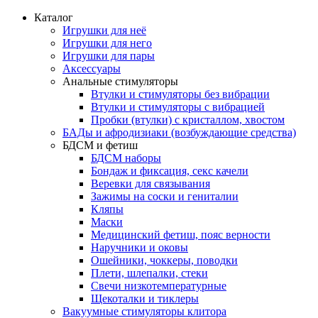
Каталог
Игрушки для неё
Игрушки для него
Игрушки для пары
Аксессуары
Анальные стимуляторы
Втулки и стимуляторы без вибрации
Втулки и стимуляторы с вибрацией
Пробки (втулки) с кристаллом, хвостом
БАДы и афродизиаки (возбуждающие средства)
БДСМ и фетиш
БДСМ наборы
Бондаж и фиксация, секс качели
Веревки для связывания
Зажимы на соски и гениталии
Кляпы
Маски
Медицинский фетиш, пояс верности
Наручники и оковы
Ошейники, чоккеры, поводки
Плети, шлепалки, стеки
Свечи низкотемпературные
Щекоталки и тиклеры
Вакуумные стимуляторы клитора