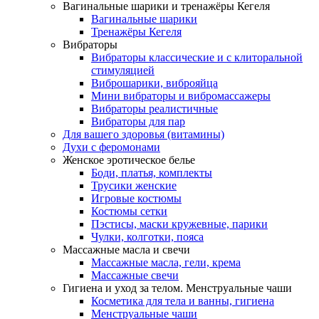
Вагинальные шарики и тренажёры Кегеля
Вагинальные шарики
Тренажёры Кегеля
Вибраторы
Вибраторы классические и с клиторальной
стимуляцией
Виброшарики, виброяйца
Мини вибраторы и вибромассажеры
Вибраторы реалистичные
Вибраторы для пар
Для вашего здоровья (витамины)
Духи с феромонами
Женское эротическое белье
Боди, платья, комплекты
Трусики женские
Игровые костюмы
Костюмы сетки
Пэстисы, маски кружевные, парики
Чулки, колготки, пояса
Массажные масла и свечи
Массажные масла, гели, крема
Массажные свечи
Гигиена и уход за телом. Менструальные чаши
Косметика для тела и ванны, гигиена
Менструальные чаши