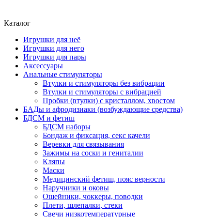
Каталог
Игрушки для неё
Игрушки для него
Игрушки для пары
Аксессуары
Анальные стимуляторы
Втулки и стимуляторы без вибрации
Втулки и стимуляторы с вибрацией
Пробки (втулки) с кристаллом, хвостом
БАДы и афродизиаки (возбуждающие средства)
БДСМ и фетиш
БДСМ наборы
Бондаж и фиксация, секс качели
Веревки для связывания
Зажимы на соски и гениталии
Кляпы
Маски
Медицинский фетиш, пояс верности
Наручники и оковы
Ошейники, чоккеры, поводки
Плети, шлепалки, стеки
Свечи низкотемпературные