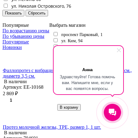
ул. Николая Островского, 76
Популярные
Выбрать магазин
По возрастанию цены
проспект Парковый, 1
По убыванию цены
ул. Ким, 94
Популярные
Новинки
ул. Ленина 60
ул. Николая Островского, 76
Анна
Фаллопротез с вибрацией на трусиках, рабочая длина 17 см.,
диаметр 3,5 см.
Здравствуйте! Готова помочь
В наличии
вам. Напишите мне, если у
Артикул: EE-10168
вас появятся вопросы.
2 869 ₽
В корзину
Протез молочной железы, TPE, размер 1, 1 шт.
В наличии