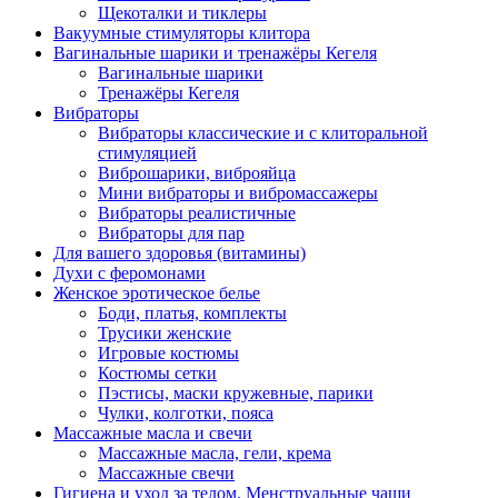
Щекоталки и тиклеры
Вакуумные стимуляторы клитора
Вагинальные шарики и тренажёры Кегеля
Вагинальные шарики
Тренажёры Кегеля
Вибраторы
Вибраторы классические и с клиторальной
стимуляцией
Виброшарики, виброяйца
Мини вибраторы и вибромассажеры
Вибраторы реалистичные
Вибраторы для пар
Для вашего здоровья (витамины)
Духи с феромонами
Женское эротическое белье
Боди, платья, комплекты
Трусики женские
Игровые костюмы
Костюмы сетки
Пэстисы, маски кружевные, парики
Чулки, колготки, пояса
Массажные масла и свечи
Массажные масла, гели, крема
Массажные свечи
Гигиена и уход за телом. Менструальные чаши