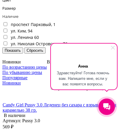
Размер
Наличие
проспект Парковый, 1
ул. Ким, 94
ул. Ленина 60
ул. Николая Островского, 76
Новинки
Выбрать магазин
Анна
По возрастанию цены
проспект Парковый, 1
По убыванию цены
Здравствуйте! Готова помочь
ул. Ким, 94
Популярные
вам. Напишите мне, если у
Новинки
ул. Ленина 60
вас появятся вопросы.
ул. Николая Островского, 76
Candy Girl Pussy 3.0 Леденец без сахара с взрывающейся
карамелью 38 гр.
В наличии
Артикул: Pussy 3.0
569 ₽