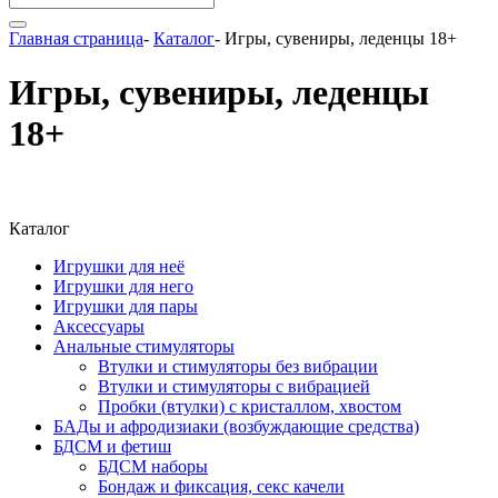
Главная страница
-
Каталог
-
Игры, сувениры, леденцы 18+
Игры, сувениры, леденцы
18+
Каталог
Игрушки для неё
Игрушки для него
Игрушки для пары
Аксессуары
Анальные стимуляторы
Втулки и стимуляторы без вибрации
Втулки и стимуляторы с вибрацией
Пробки (втулки) с кристаллом, хвостом
БАДы и афродизиаки (возбуждающие средства)
БДСМ и фетиш
БДСМ наборы
Бондаж и фиксация, секс качели