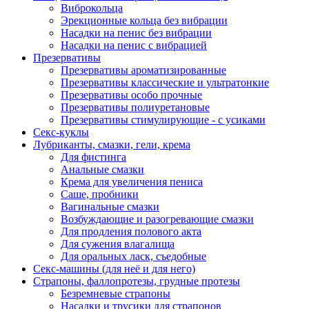
Виброкольца
Эрекционные кольца без вибрации
Насадки на пенис без вибрации
Насадки на пенис с вибрацией
Презервативы
Презервативы ароматизированные
Презервативы классические и ультратонкие
Презервативы особо прочные
Презервативы полиуретановые
Презервативы стимулирующие - с усиками
Секс-куклы
Лубриканты, смазки, гели, крема
Для фистинга
Анальные смазки
Крема для увеличения пениса
Саше, пробники
Вагинальные смазки
Возбуждающие и разогревающие смазки
Для продления полового акта
Для сужения влагалища
Для оральных ласк, съедобные
Секс-машины (для неё и для него)
Страпоны, фаллопротезы, грудные протезы
Безремневые страпоны
Насадки и трусики для страпонов