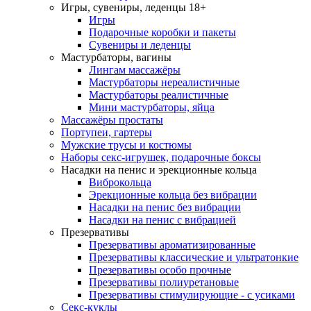
Игры, сувениры, леденцы 18+
Игры
Подарочные коробки и пакеты
Сувениры и леденцы
Мастурбаторы, вагины
Лингам массажёры
Мастурбаторы нереалистичные
Мастурбаторы реалистичные
Мини мастурбаторы, яйца
Массажёры простаты
Портупеи, гартеры
Мужские трусы и костюмы
Наборы секс-игрушек, подарочные боксы
Насадки на пенис и эрекционные кольца
Виброкольца
Эрекционные кольца без вибрации
Насадки на пенис без вибрации
Насадки на пенис с вибрацией
Презервативы
Презервативы ароматизированные
Презервативы классические и ультратонкие
Презервативы особо прочные
Презервативы полиуретановые
Презервативы стимулирующие - с усиками
Секс-куклы