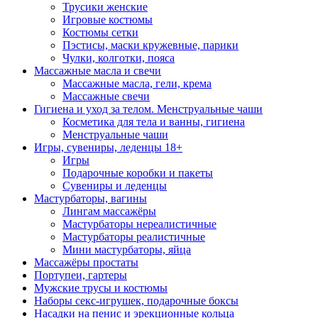
Трусики женские
Игровые костюмы
Костюмы сетки
Пэстисы, маски кружевные, парики
Чулки, колготки, пояса
Массажные масла и свечи
Массажные масла, гели, крема
Массажные свечи
Гигиена и уход за телом. Менструальные чаши
Косметика для тела и ванны, гигиена
Менструальные чаши
Игры, сувениры, леденцы 18+
Игры
Подарочные коробки и пакеты
Сувениры и леденцы
Мастурбаторы, вагины
Лингам массажёры
Мастурбаторы нереалистичные
Мастурбаторы реалистичные
Мини мастурбаторы, яйца
Массажёры простаты
Портупеи, гартеры
Мужские трусы и костюмы
Наборы секс-игрушек, подарочные боксы
Насадки на пенис и эрекционные кольца