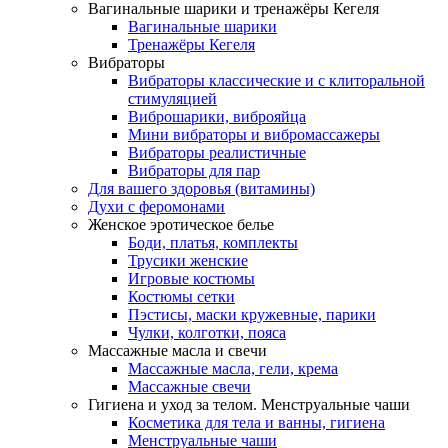
Вагинальные шарики и тренажёры Кегеля
Вагинальные шарики
Тренажёры Кегеля
Вибраторы
Вибраторы классические и с клиторальной
стимуляцией
Виброшарики, виброяйца
Мини вибраторы и вибромассажеры
Вибраторы реалистичные
Вибраторы для пар
Для вашего здоровья (витамины)
Духи с феромонами
Женское эротическое белье
Боди, платья, комплекты
Трусики женские
Игровые костюмы
Костюмы сетки
Пэстисы, маски кружевные, парики
Чулки, колготки, пояса
Массажные масла и свечи
Массажные масла, гели, крема
Массажные свечи
Гигиена и уход за телом. Менструальные чаши
Косметика для тела и ванны, гигиена
Менструальные чаши