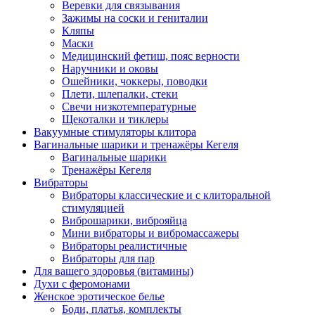
Веревки для связывания
Зажимы на соски и гениталии
Кляпы
Маски
Медицинский фетиш, пояс верности
Наручники и оковы
Ошейники, чоккеры, поводки
Плети, шлепалки, стеки
Свечи низкотемпературные
Щекоталки и тиклеры
Вакуумные стимуляторы клитора
Вагинальные шарики и тренажёры Кегеля
Вагинальные шарики
Тренажёры Кегеля
Вибраторы
Вибраторы классические и с клиторальной
стимуляцией
Виброшарики, виброяйца
Мини вибраторы и вибромассажеры
Вибраторы реалистичные
Вибраторы для пар
Для вашего здоровья (витамины)
Духи с феромонами
Женское эротическое белье
Боди, платья, комплекты