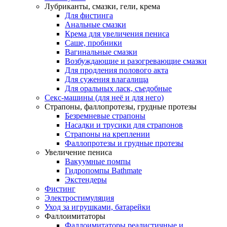
Лубриканты, смазки, гели, крема
Для фистинга
Анальные смазки
Крема для увеличения пениса
Саше, пробники
Вагинальные смазки
Возбуждающие и разогревающие смазки
Для продления полового акта
Для сужения влагалища
Для оральных ласк, съедобные
Секс-машины (для неё и для него)
Страпоны, фаллопротезы, грудные протезы
Безремневые страпоны
Насадки и трусики для страпонов
Страпоны на креплении
Фаллопротезы и грудные протезы
Увеличение пениса
Вакуумные помпы
Гидропомпы Bathmate
Экстендеры
Фистинг
Электростимуляция
Уход за игрушками, батарейки
Фаллоимитаторы
Фаллоимитаторы реалистичные и