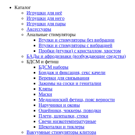
Каталог
Игрушки для неё
Игрушки для него
Игрушки для пары
Аксессуары
Анальные стимуляторы
Втулки и стимуляторы без вибрации
Втулки и стимуляторы с вибрацией
Пробки (втулки) с кристаллом, хвостом
БАДы и афродизиаки (возбуждающие средства)
БДСМ и фетиш
БДСМ наборы
Бондаж и фиксация, секс качели
Веревки для связывания
Зажимы на соски и гениталии
Кляпы
Маски
Медицинский фетиш, пояс верности
Наручники и оковы
Ошейники, чоккеры, поводки
Плети, шлепалки, стеки
Свечи низкотемпературные
Щекоталки и тиклеры
Вакуумные стимуляторы клитора