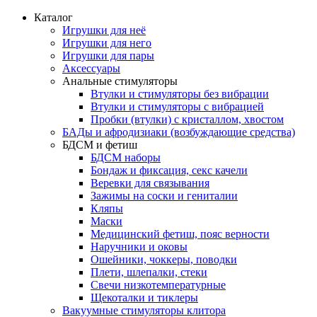
Каталог
Игрушки для неё
Игрушки для него
Игрушки для пары
Аксессуары
Анальные стимуляторы
Втулки и стимуляторы без вибрации
Втулки и стимуляторы с вибрацией
Пробки (втулки) с кристаллом, хвостом
БАДы и афродизиаки (возбуждающие средства)
БДСМ и фетиш
БДСМ наборы
Бондаж и фиксация, секс качели
Веревки для связывания
Зажимы на соски и гениталии
Кляпы
Маски
Медицинский фетиш, пояс верности
Наручники и оковы
Ошейники, чоккеры, поводки
Плети, шлепалки, стеки
Свечи низкотемпературные
Щекоталки и тиклеры
Вакуумные стимуляторы клитора