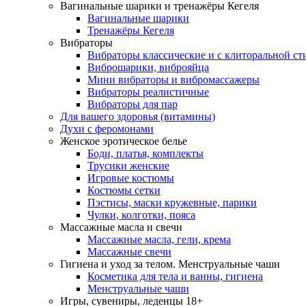
Вагинальные шарики и тренажёры Кегеля
Вагинальные шарики
Тренажёры Кегеля
Вибраторы
Вибраторы классические и с клиторальной с
Виброшарики, виброяйца
Мини вибраторы и вибромассажеры
Вибраторы реалистичные
Вибраторы для пар
Для вашего здоровья (витамины)
Духи с феромонами
Женское эротическое белье
Боди, платья, комплекты
Трусики женские
Игровые костюмы
Костюмы сетки
Пэстисы, маски кружевные, парики
Чулки, колготки, пояса
Массажные масла и свечи
Массажные масла, гели, крема
Массажные свечи
Гигиена и уход за телом. Менструальные чаши
Косметика для тела и ванны, гигиена
Менструальные чаши
Игры, сувениры, леденцы 18+