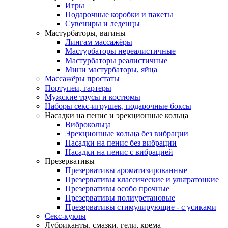
Игры
Подарочные коробки и пакеты
Сувениры и леденцы
Мастурбаторы, вагины
Лингам массажёры
Мастурбаторы нереалистичные
Мастурбаторы реалистичные
Мини мастурбаторы, яйца
Массажёры простаты
Портупеи, гартеры
Мужские трусы и костюмы
Наборы секс-игрушек, подарочные боксы
Насадки на пенис и эрекционные кольца
Виброкольца
Эрекционные кольца без вибрации
Насадки на пенис без вибрации
Насадки на пенис с вибрацией
Презервативы
Презервативы ароматизированные
Презервативы классические и ультратонкие
Презервативы особо прочные
Презервативы полиуретановые
Презервативы стимулирующие - с усиками
Секс-куклы
Лубриканты, смазки, гели, крема