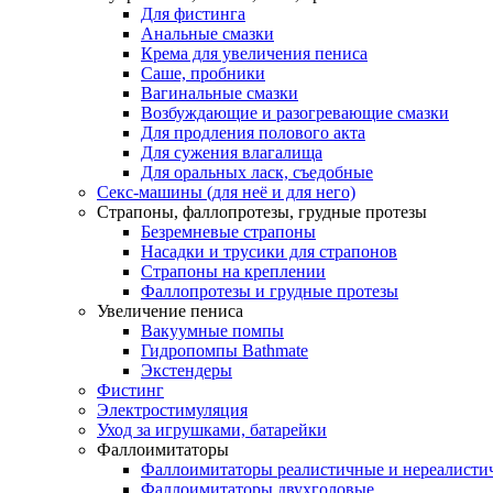
Для фистинга
Анальные смазки
Крема для увеличения пениса
Саше, пробники
Вагинальные смазки
Возбуждающие и разогревающие смазки
Для продления полового акта
Для сужения влагалища
Для оральных ласк, съедобные
Секс-машины (для неё и для него)
Страпоны, фаллопротезы, грудные протезы
Безремневые страпоны
Насадки и трусики для страпонов
Страпоны на креплении
Фаллопротезы и грудные протезы
Увеличение пениса
Вакуумные помпы
Гидропомпы Bathmate
Экстендеры
Фистинг
Электростимуляция
Уход за игрушками, батарейки
Фаллоимитаторы
Фаллоимитаторы реалистичные и нереалисти
Фаллоимитаторы двухголовые