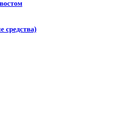
хвостом
 средства)