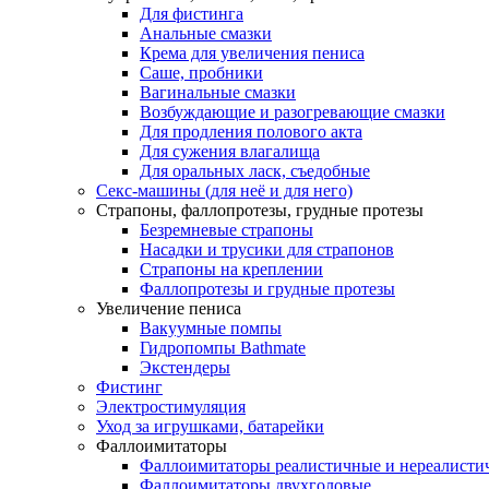
Для фистинга
Анальные смазки
Крема для увеличения пениса
Саше, пробники
Вагинальные смазки
Возбуждающие и разогревающие смазки
Для продления полового акта
Для сужения влагалища
Для оральных ласк, съедобные
Секс-машины (для неё и для него)
Страпоны, фаллопротезы, грудные протезы
Безремневые страпоны
Насадки и трусики для страпонов
Страпоны на креплении
Фаллопротезы и грудные протезы
Увеличение пениса
Вакуумные помпы
Гидропомпы Bathmate
Экстендеры
Фистинг
Электростимуляция
Уход за игрушками, батарейки
Фаллоимитаторы
Фаллоимитаторы реалистичные и нереалисти
Фаллоимитаторы двухголовые