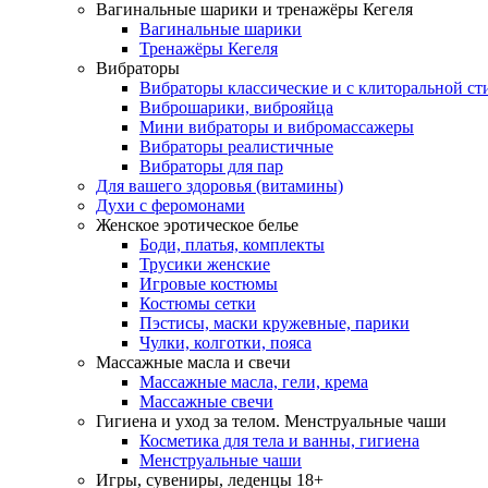
Вагинальные шарики и тренажёры Кегеля
Вагинальные шарики
Тренажёры Кегеля
Вибраторы
Вибраторы классические и с клиторальной с
Виброшарики, виброяйца
Мини вибраторы и вибромассажеры
Вибраторы реалистичные
Вибраторы для пар
Для вашего здоровья (витамины)
Духи с феромонами
Женское эротическое белье
Боди, платья, комплекты
Трусики женские
Игровые костюмы
Костюмы сетки
Пэстисы, маски кружевные, парики
Чулки, колготки, пояса
Массажные масла и свечи
Массажные масла, гели, крема
Массажные свечи
Гигиена и уход за телом. Менструальные чаши
Косметика для тела и ванны, гигиена
Менструальные чаши
Игры, сувениры, леденцы 18+