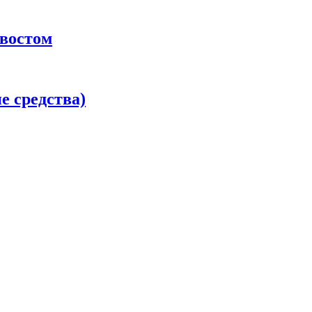
хвостом
 средства)