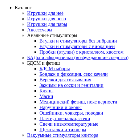
Каталог
Игрушки для неё
Игрушки для него
Игрушки для пары
Аксессуары
Анальные стимуляторы
Втулки и стимуляторы без вибрации
Втулки и стимуляторы с вибрацией
Пробки (втулки) с кристаллом, хвостом
БАДы и афродизиаки (возбуждающие средства)
БДСМ и фетиш
БДСМ наборы
Бондаж и фиксация, секс качели
Веревки для связывания
Зажимы на соски и гениталии
Кляпы
Маски
Медицинский фетиш, пояс верности
Наручники и оковы
Ошейники, чоккеры, поводки
Плети, шлепалки, стеки
Свечи низкотемпературные
Щекоталки и тиклеры
Вакуумные стимуляторы клитора