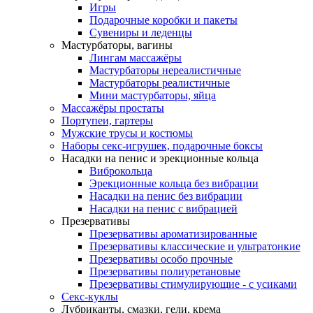
Игры
Подарочные коробки и пакеты
Сувениры и леденцы
Мастурбаторы, вагины
Лингам массажёры
Мастурбаторы нереалистичные
Мастурбаторы реалистичные
Мини мастурбаторы, яйца
Массажёры простаты
Портупеи, гартеры
Мужские трусы и костюмы
Наборы секс-игрушек, подарочные боксы
Насадки на пенис и эрекционные кольца
Виброкольца
Эрекционные кольца без вибрации
Насадки на пенис без вибрации
Насадки на пенис с вибрацией
Презервативы
Презервативы ароматизированные
Презервативы классические и ультратонкие
Презервативы особо прочные
Презервативы полиуретановые
Презервативы стимулирующие - с усиками
Секс-куклы
Лубриканты, смазки, гели, крема