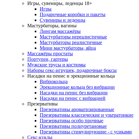
Игры, сувениры, леденцы 18+
Игры
Подарочные коробки и пакеты
Сувениры и леденцы
Мастурбаторы, вагины
Лингам массажёры
Мастурбаторы нереалистичные
Мастурбаторы реалистичные
Мини мастурбаторы, яйца
Массажёры простаты
Портупеи, гартеры
Мужские трусы и костюмы
Наборы секс-игрушек, подарочные боксы
Насадки на пенис и эрекционные кольца
Виброкольца
Эрекционные кольца без вибрации
Насадки на пенис без вибрации
Насадки на пенис с вибрацией
Презервативы
Презервативы ароматизированные
Презервативы классические и ультратонкие
Презервативы особо прочные
Презервативы полиуретановые
Презервативы стимулирующие - с усиками
Секс-куклы