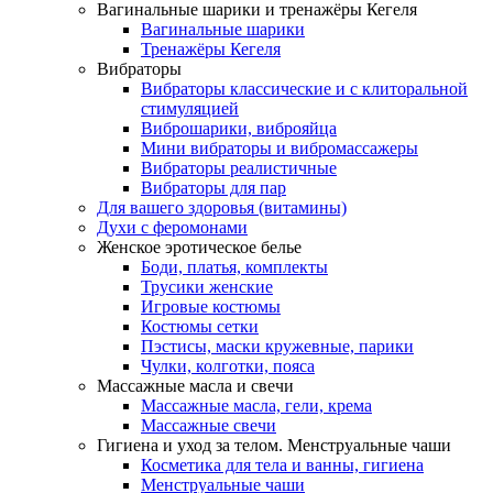
Вагинальные шарики и тренажёры Кегеля
Вагинальные шарики
Тренажёры Кегеля
Вибраторы
Вибраторы классические и с клиторальной
стимуляцией
Виброшарики, виброяйца
Мини вибраторы и вибромассажеры
Вибраторы реалистичные
Вибраторы для пар
Для вашего здоровья (витамины)
Духи с феромонами
Женское эротическое белье
Боди, платья, комплекты
Трусики женские
Игровые костюмы
Костюмы сетки
Пэстисы, маски кружевные, парики
Чулки, колготки, пояса
Массажные масла и свечи
Массажные масла, гели, крема
Массажные свечи
Гигиена и уход за телом. Менструальные чаши
Косметика для тела и ванны, гигиена
Менструальные чаши