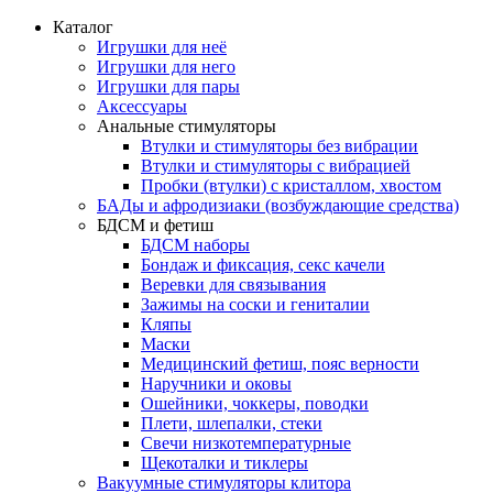
Каталог
Игрушки для неё
Игрушки для него
Игрушки для пары
Аксессуары
Анальные стимуляторы
Втулки и стимуляторы без вибрации
Втулки и стимуляторы с вибрацией
Пробки (втулки) с кристаллом, хвостом
БАДы и афродизиаки (возбуждающие средства)
БДСМ и фетиш
БДСМ наборы
Бондаж и фиксация, секс качели
Веревки для связывания
Зажимы на соски и гениталии
Кляпы
Маски
Медицинский фетиш, пояс верности
Наручники и оковы
Ошейники, чоккеры, поводки
Плети, шлепалки, стеки
Свечи низкотемпературные
Щекоталки и тиклеры
Вакуумные стимуляторы клитора