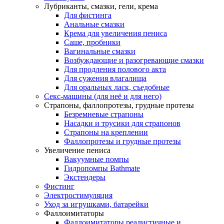
Лубриканты, смазки, гели, крема
Для фистинга
Анальные смазки
Крема для увеличения пениса
Саше, пробники
Вагинальные смазки
Возбуждающие и разогревающие смазки
Для продления полового акта
Для сужения влагалища
Для оральных ласк, съедобные
Секс-машины (для неё и для него)
Страпоны, фаллопротезы, грудные протезы
Безремневые страпоны
Насадки и трусики для страпонов
Страпоны на креплении
Фаллопротезы и грудные протезы
Увеличение пениса
Вакуумные помпы
Гидропомпы Bathmate
Экстендеры
Фистинг
Электростимуляция
Уход за игрушками, батарейки
Фаллоимитаторы
Фаллоимитаторы реалистичные и