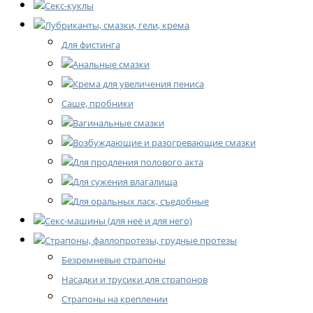
Секс-куклы
Лубриканты, смазки, гели, крема
Для фистинга
Анальные смазки
Крема для увеличения пениса
Саше, пробники
Вагинальные смазки
Возбуждающие и разогревающие смазки
Для продления полового акта
Для сужения влагалища
Для оральных ласк, съедобные
Секс-машины (для неё и для него)
Страпоны, фаллопротезы, грудные протезы
Безремневые страпоны
Насадки и трусики для страпонов
Страпоны на креплении