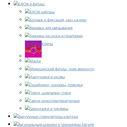
БДСМ и фетиш
БДСМ наборы
Бондаж и фиксация, секс качели
Веревки для связывания
Зажимы на соски и гениталии
Кляпы
Маски
Медицинский фетиш, пояс верности
Наручники и оковы
Ошейники, чоккеры, поводки
Плети, шлепалки, стеки
Свечи низкотемпературные
Щекоталки и тиклеры
Вакуумные стимуляторы клитора
Вагинальные шарики и тренажёры Кегеля