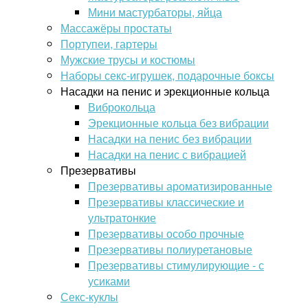
Мини мастурбаторы, яйца
Массажёры простаты
Портупеи, гартеры
Мужские трусы и костюмы
Наборы секс-игрушек, подарочные боксы
Насадки на пенис и эрекционные кольца
Виброкольца
Эрекционные кольца без вибрации
Насадки на пенис без вибрации
Насадки на пенис с вибрацией
Презервативы
Презервативы ароматизированные
Презервативы классические и
ультратонкие
Презервативы особо прочные
Презервативы полиуретановые
Презервативы стимулирующие - с
усиками
Секс-куклы