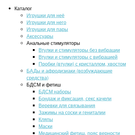
Каталог
Игрушки для неё
Игрушки для него
Игрушки для пары
Аксессуары
Анальные стимуляторы
Втулки и стимуляторы без вибрации
Втулки и стимуляторы с вибрацией
Пробки (втулки) с кристаллом, хвостом
БАДы и афродизиаки (возбуждающие
средства)
БДСМ и фетиш
БДСМ наборы
Бондаж и фиксация, секс качели
Веревки для связывания
Зажимы на соски и гениталии
Кляпы
Маски
Медицинский фетиш, пояс верности