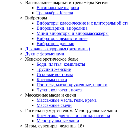
Вагинальные шарики и тренажёры Кегеля
Вагинальные шарики
Тренажёры Кегеля
Вибраторы
Вибраторы классические и с клиторальной с
Виброшарики, виброяйца
Мини вибраторы и вибромассажеры
Вибраторы реалистичные
Вибраторы для пар
Для вашего здоровья (витамины)
Духи с феромонами
Женское эротическое белье
Боди, платья, комплекты
Трусики женские
Игровые костюмы
Костюмы сетки
Пэстисы, маски кружевные, парики
Чулки, колготки, пояса
Массажные масла и свечи
Массажные масла, гели, крема
Массажные свечи
Гигиена и уход за телом. Менструальные чаши
Косметика для тела и ванны, гигиена
Менструальные чаши
Игры, сувениры, леденцы 18+