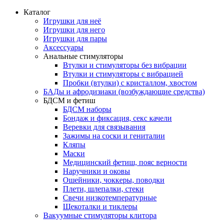
Каталог
Игрушки для неё
Игрушки для него
Игрушки для пары
Аксессуары
Анальные стимуляторы
Втулки и стимуляторы без вибрации
Втулки и стимуляторы с вибрацией
Пробки (втулки) с кристаллом, хвостом
БАДы и афродизиаки (возбуждающие средства)
БДСМ и фетиш
БДСМ наборы
Бондаж и фиксация, секс качели
Веревки для связывания
Зажимы на соски и гениталии
Кляпы
Маски
Медицинский фетиш, пояс верности
Наручники и оковы
Ошейники, чоккеры, поводки
Плети, шлепалки, стеки
Свечи низкотемпературные
Щекоталки и тиклеры
Вакуумные стимуляторы клитора