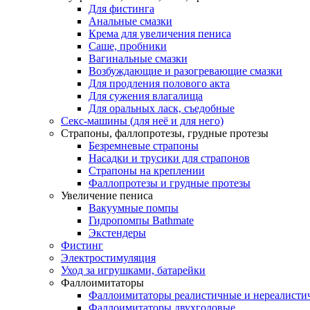
Для фистинга
Анальные смазки
Крема для увеличения пениса
Саше, пробники
Вагинальные смазки
Возбуждающие и разогревающие смазки
Для продления полового акта
Для сужения влагалища
Для оральных ласк, съедобные
Секс-машины (для неё и для него)
Страпоны, фаллопротезы, грудные протезы
Безремневые страпоны
Насадки и трусики для страпонов
Страпоны на креплении
Фаллопротезы и грудные протезы
Увеличение пениса
Вакуумные помпы
Гидропомпы Bathmate
Экстендеры
Фистинг
Электростимуляция
Уход за игрушками, батарейки
Фаллоимитаторы
Фаллоимитаторы реалистичные и нереалисти
Фаллоимитаторы двухголовые