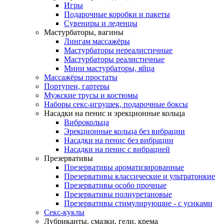
Игры
Подарочные коробки и пакеты
Сувениры и леденцы
Мастурбаторы, вагины
Лингам массажёры
Мастурбаторы нереалистичные
Мастурбаторы реалистичные
Мини мастурбаторы, яйца
Массажёры простаты
Портупеи, гартеры
Мужские трусы и костюмы
Наборы секс-игрушек, подарочные боксы
Насадки на пенис и эрекционные кольца
Виброкольца
Эрекционные кольца без вибрации
Насадки на пенис без вибрации
Насадки на пенис с вибрацией
Презервативы
Презервативы ароматизированные
Презервативы классические и ультратонкие
Презервативы особо прочные
Презервативы полиуретановые
Презервативы стимулирующие - с усиками
Секс-куклы
Лубриканты, смазки, гели, крема