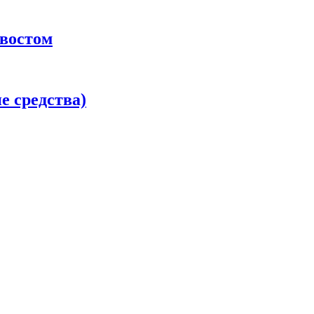
хвостом
 средства)