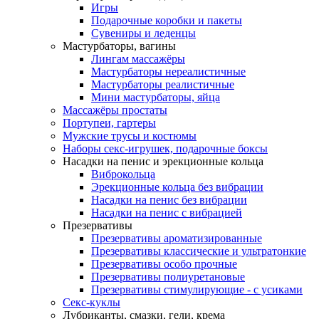
Игры
Подарочные коробки и пакеты
Сувениры и леденцы
Мастурбаторы, вагины
Лингам массажёры
Мастурбаторы нереалистичные
Мастурбаторы реалистичные
Мини мастурбаторы, яйца
Массажёры простаты
Портупеи, гартеры
Мужские трусы и костюмы
Наборы секс-игрушек, подарочные боксы
Насадки на пенис и эрекционные кольца
Виброкольца
Эрекционные кольца без вибрации
Насадки на пенис без вибрации
Насадки на пенис с вибрацией
Презервативы
Презервативы ароматизированные
Презервативы классические и ультратонкие
Презервативы особо прочные
Презервативы полиуретановые
Презервативы стимулирующие - с усиками
Секс-куклы
Лубриканты, смазки, гели, крема