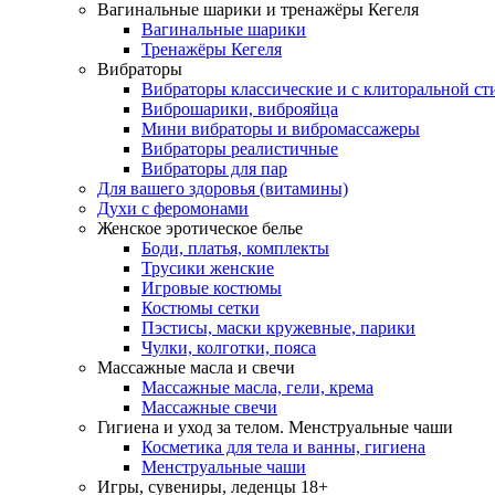
Вагинальные шарики и тренажёры Кегеля
Вагинальные шарики
Тренажёры Кегеля
Вибраторы
Вибраторы классические и с клиторальной с
Виброшарики, виброяйца
Мини вибраторы и вибромассажеры
Вибраторы реалистичные
Вибраторы для пар
Для вашего здоровья (витамины)
Духи с феромонами
Женское эротическое белье
Боди, платья, комплекты
Трусики женские
Игровые костюмы
Костюмы сетки
Пэстисы, маски кружевные, парики
Чулки, колготки, пояса
Массажные масла и свечи
Массажные масла, гели, крема
Массажные свечи
Гигиена и уход за телом. Менструальные чаши
Косметика для тела и ванны, гигиена
Менструальные чаши
Игры, сувениры, леденцы 18+