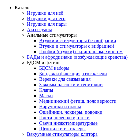
Каталог
Игрушки для неё
Игрушки для него
Игрушки для пары
Аксессуары
Анальные стимуляторы
Втулки и стимуляторы без вибрации
Втулки и стимуляторы с вибрацией
Пробки (втулки) с кристаллом, хвостом
БАДы и афродизиаки (возбуждающие средства)
БДСМ и фетиш
БДСМ наборы
Бондаж и фиксация, секс качели
Веревки для связывания
Зажимы на соски и гениталии
Кляпы
Маски
Медицинский фетиш, пояс верности
Наручники и оковы
Ошейники, чоккеры, поводки
Плети, шлепалки, стеки
Свечи низкотемпературные
Щекоталки и тиклеры
Вакуумные стимуляторы клитора