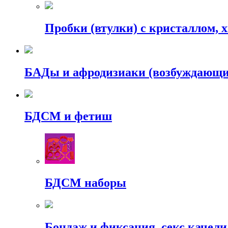
Пробки (втулки) с кристаллом, 
БАДы и афродизиаки (возбуждающие
БДСМ и фетиш
БДСМ наборы
Бондаж и фиксация, секс качели