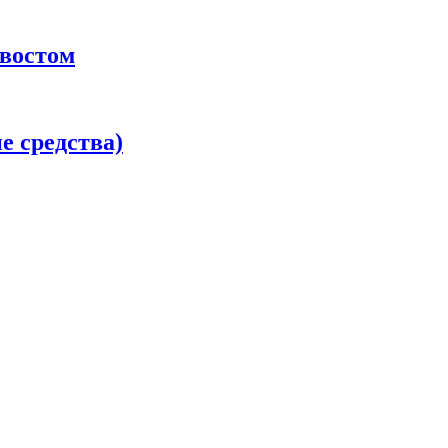
хвостом
 средства)