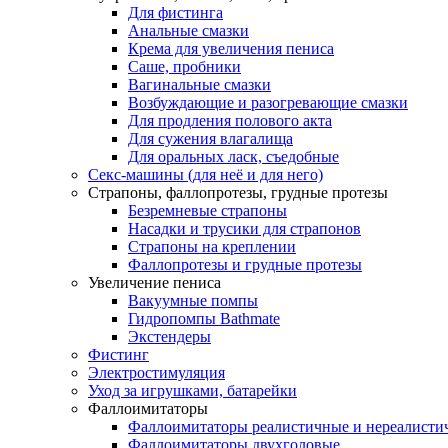
Для фистинга
Анальные смазки
Крема для увеличения пениса
Саше, пробники
Вагинальные смазки
Возбуждающие и разогревающие смазки
Для продления полового акта
Для сужения влагалища
Для оральных ласк, съедобные
Секс-машины (для неё и для него)
Страпоны, фаллопротезы, грудные протезы
Безремневые страпоны
Насадки и трусики для страпонов
Страпоны на креплении
Фаллопротезы и грудные протезы
Увеличение пениса
Вакуумные помпы
Гидропомпы Bathmate
Экстендеры
Фистинг
Электростимуляция
Уход за игрушками, батарейки
Фаллоимитаторы
Фаллоимитаторы реалистичные и нереалисти
Фаллоимитаторы двухголовые