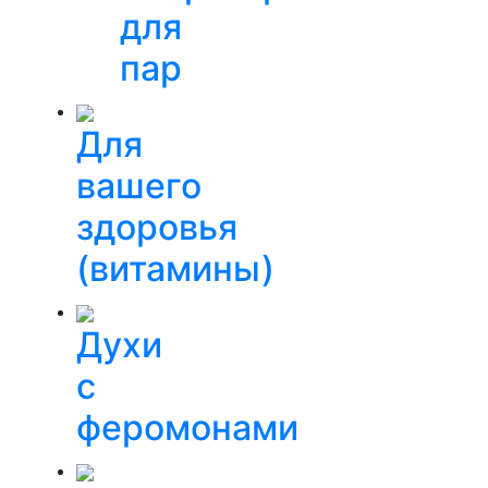
для
пар
Для
вашего
здоровья
(витамины)
Духи
с
феромонами