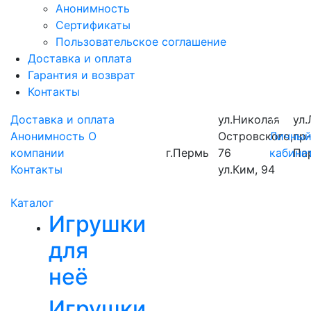
Анонимность
Сертификаты
Пользовательское соглашение
Доставка и оплата
Гарантия и возврат
Контакты
Доставка и оплата
ул.Николая
ул.
Анонимность
О
Островского,
Личны
пр
компании
г.Пермь
76
кабине
Па
Контакты
ул.Ким, 94
Каталог
Игрушки
для
неё
Игрушки