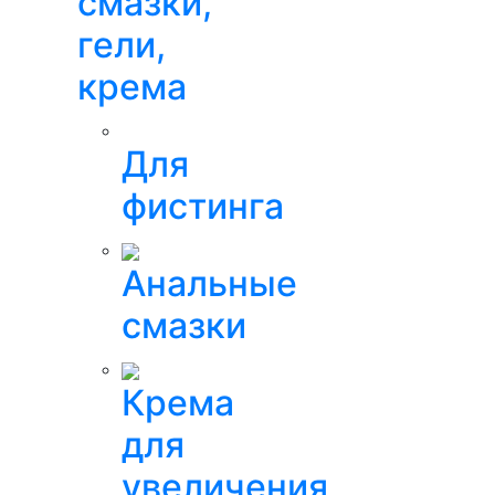
смазки,
гели,
крема
Для
фистинга
Анальные
смазки
Крема
для
увеличения