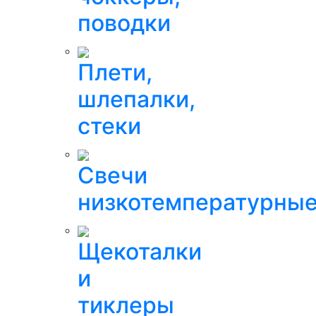
поводки
Плети,
шлепалки,
стеки
Свечи
низкотемпературны
Щекоталки
и
тиклеры