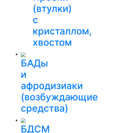
(втулки)
с
кристаллом,
хвостом
БАДы
и
афродизиаки
(возбуждающие
средства)
БДСМ