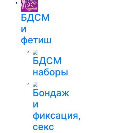
БДСМ
и
фетиш
БДСМ
наборы
Бондаж
и
фиксация,
секс