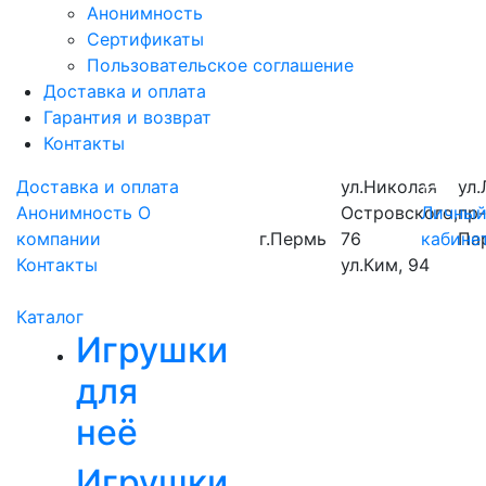
Анонимность
Сертификаты
Пользовательское соглашение
Доставка и оплата
Гарантия и возврат
Контакты
Доставка и оплата
ул.Николая
ул.
Анонимность
О
Островского,
Личны
пр
компании
г.Пермь
76
кабине
Па
Контакты
ул.Ким, 94
Каталог
Игрушки
для
неё
Игрушки