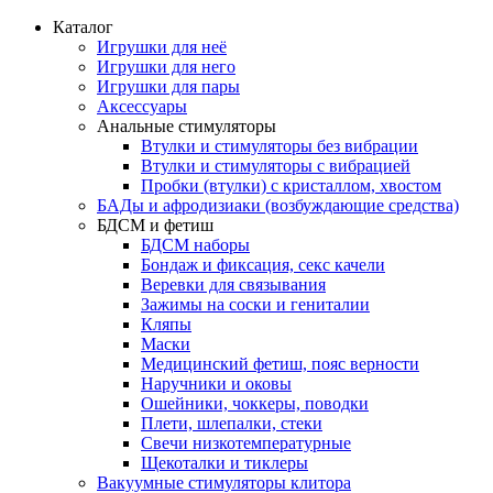
Каталог
Игрушки для неё
Игрушки для него
Игрушки для пары
Аксессуары
Анальные стимуляторы
Втулки и стимуляторы без вибрации
Втулки и стимуляторы с вибрацией
Пробки (втулки) с кристаллом, хвостом
БАДы и афродизиаки (возбуждающие средства)
БДСМ и фетиш
БДСМ наборы
Бондаж и фиксация, секс качели
Веревки для связывания
Зажимы на соски и гениталии
Кляпы
Маски
Медицинский фетиш, пояс верности
Наручники и оковы
Ошейники, чоккеры, поводки
Плети, шлепалки, стеки
Свечи низкотемпературные
Щекоталки и тиклеры
Вакуумные стимуляторы клитора