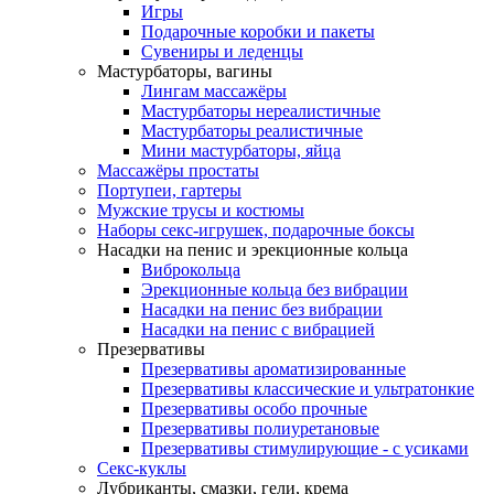
Игры
Подарочные коробки и пакеты
Сувениры и леденцы
Мастурбаторы, вагины
Лингам массажёры
Мастурбаторы нереалистичные
Мастурбаторы реалистичные
Мини мастурбаторы, яйца
Массажёры простаты
Портупеи, гартеры
Мужские трусы и костюмы
Наборы секс-игрушек, подарочные боксы
Насадки на пенис и эрекционные кольца
Виброкольца
Эрекционные кольца без вибрации
Насадки на пенис без вибрации
Насадки на пенис с вибрацией
Презервативы
Презервативы ароматизированные
Презервативы классические и ультратонкие
Презервативы особо прочные
Презервативы полиуретановые
Презервативы стимулирующие - с усиками
Секс-куклы
Лубриканты, смазки, гели, крема