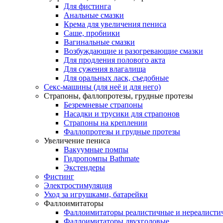
Для фистинга
Анальные смазки
Крема для увеличения пениса
Саше, пробники
Вагинальные смазки
Возбуждающие и разогревающие смазки
Для продления полового акта
Для сужения влагалища
Для оральных ласк, съедобные
Секс-машины (для неё и для него)
Страпоны, фаллопротезы, грудные протезы
Безремневые страпоны
Насадки и трусики для страпонов
Страпоны на креплении
Фаллопротезы и грудные протезы
Увеличение пениса
Вакуумные помпы
Гидропомпы Bathmate
Экстендеры
Фистинг
Электростимуляция
Уход за игрушками, батарейки
Фаллоимитаторы
Фаллоимитаторы реалистичные и нереалисти
Фаллоимитаторы двухголовые