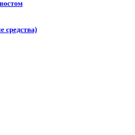
хвостом
 средства)