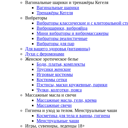
Вагинальные шарики и тренажёры Кегеля
Вагинальные шарики
Тренажёры Кегеля
Вибраторы
Вибраторы классические и с клиторальной с
Виброшарики, виброяйца
Мини вибраторы и вибромассажеры
Вибраторы реалистичные
Вибраторы для пар
Для вашего здоровья (витамины)
Духи с феромонами
Женское эротическое белье
Боди, платья, комплекты
Трусики женские
Игровые костюмы
Костюмы сетки
Пэстисы, маски кружевные, парики
Чулки, колготки, пояса
Массажные масла и свечи
Массажные масла, гели, крема
Массажные свечи
Гигиена и уход за телом. Менструальные чаши
Косметика для тела и ванны, гигиена
Менструальные чаши
Игры, сувениры, леденцы 18+