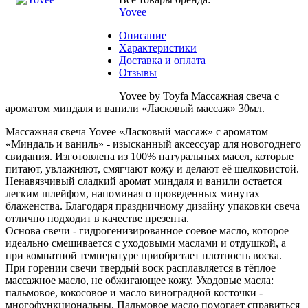
Yovee
Описание
Характеристики
Доставка и оплата
Отзывы
Yovee by Toyfa Массажная свеча с
ароматом миндаля и ванили «Ласковый массаж» 30мл.
Массажная свеча Yovee «Ласковый массаж» с ароматом
«Миндаль и ваниль» - изысканный аксессуар для новогоднего
свидания. Изготовлена из 100% натуральных масел, которые
питают, увлажняют, смягчают кожу и делают её шелковистой.
Ненавязчивый сладкий аромат миндаля и ванили остается
легким шлейфом, напоминая о проведенных минутах
блаженства. Благодаря праздничному дизайну упаковки свеча
отлично подходит в качестве презента.
Основа свечи - гидрогенизированное соевое масло, которое
идеально смешивается с уходовыми маслами и отдушкой, а
при комнатной температуре приобретает плотность воска.
При горении свечи твердый воск расплавляется в тёплое
массажное масло, не обжигающее кожу. Уходовые масла:
пальмовое, кокосовое и масло виноградной косточки -
многофункциональны. Пальмовое масло помогает справиться