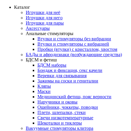
Каталог
Игрушки для неё
Игрушки для него
Игрушки для пары
Аксессуары
Анальные стимуляторы
Втулки и стимуляторы без вибрации
Втулки и стимуляторы с вибрацией
Пробки (втулки) с кристаллом, хвостом
БАДы и афродизиаки (возбуждающие средства)
БДСМ и фетиш
БДСМ наборы
Бондаж и фиксация, секс качели
Веревки для связывания
Зажимы на соски и гениталии
Кляпы
Маски
Медицинский фетиш, пояс верности
Наручники и оковы
Ошейники, чоккеры, поводки
Плети, шлепалки, стеки
Свечи низкотемпературные
Щекоталки и тиклеры
Вакуумные стимуляторы клитора