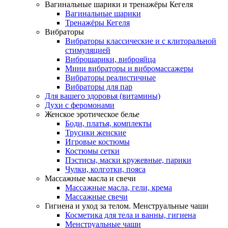
Вагинальные шарики и тренажёры Кегеля
Вагинальные шарики
Тренажёры Кегеля
Вибраторы
Вибраторы классические и с клиторальной
стимуляцией
Виброшарики, виброяйца
Мини вибраторы и вибромассажеры
Вибраторы реалистичные
Вибраторы для пар
Для вашего здоровья (витамины)
Духи с феромонами
Женское эротическое белье
Боди, платья, комплекты
Трусики женские
Игровые костюмы
Костюмы сетки
Пэстисы, маски кружевные, парики
Чулки, колготки, пояса
Массажные масла и свечи
Массажные масла, гели, крема
Массажные свечи
Гигиена и уход за телом. Менструальные чаши
Косметика для тела и ванны, гигиена
Менструальные чаши