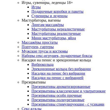
Игры, сувениры, леденцы 18+
Игры
Подарочные коробки и пакеты
Сувениры и леденцы
Мастурбаторы, вагины
Лингам массажёры
Мастурбаторы нереалистичные
Мастурбаторы реалистичные
Мини мастурбаторы, яйца
Массажёры простаты
Портупеи, гартеры
Мужские трусы и костюмы
Наборы секс-игрушек, подарочные боксы
Насадки на пенис и эрекционные кольца
Виброкольца
Эрекционные кольца без вибрации
Насадки на пенис без вибрации
Насадки на пенис с вибрацией
Презервативы
Презервативы ароматизированные
Презервативы классические и ультратонкие
Презервативы особо прочные
Презервативы полиуретановые
Презервативы стимулирующие - с усиками
Секс-куклы