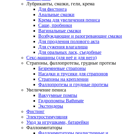
Лубриканты, смазки, гели, крема
Для фистинга
Анальные смазки
Крема для увеличения пениса
Саше, пробники
Вагинальные смазки
Возбуждающие и разогревающие смазки
Для продления полового акта
Для сужения влагалища
Для оральных ласк, съедобные
Секс-машины (для неё и для него)
Страпоны, фаллопротезы, грудные протезы
Безремневые страпоны
Насадки и трусики для страпонов
Страпоны на креплении
Фаллопротезы и грудные протезы
Увеличение пениса
Вакуумные помпы
Гидропомпы Bathmate
Экстендеры
Фистинг
Электростимуляция
Уход за игрушками, батарейки
Фаллоимитаторы
Фаллоимитаторы реалистичные и