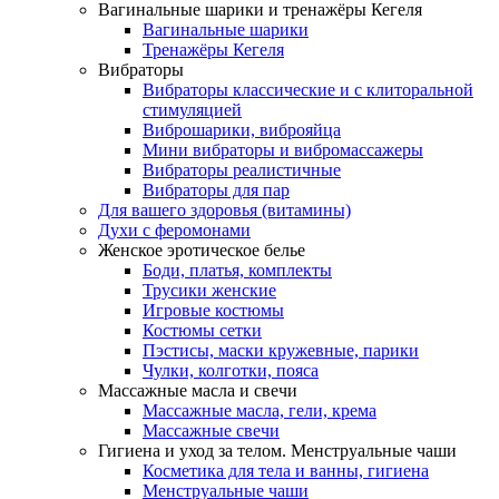
Вагинальные шарики и тренажёры Кегеля
Вагинальные шарики
Тренажёры Кегеля
Вибраторы
Вибраторы классические и с клиторальной
стимуляцией
Виброшарики, виброяйца
Мини вибраторы и вибромассажеры
Вибраторы реалистичные
Вибраторы для пар
Для вашего здоровья (витамины)
Духи с феромонами
Женское эротическое белье
Боди, платья, комплекты
Трусики женские
Игровые костюмы
Костюмы сетки
Пэстисы, маски кружевные, парики
Чулки, колготки, пояса
Массажные масла и свечи
Массажные масла, гели, крема
Массажные свечи
Гигиена и уход за телом. Менструальные чаши
Косметика для тела и ванны, гигиена
Менструальные чаши