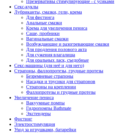
Презервативы стимулирующие - с усиками
Секс-куклы
Лубриканты, смазки, гели, крема
Для фистинга
Анальные смазки
Крема для увеличения пениса
Саше, пробники
Вагинальные смазки
Возбуждающие и разогревающие смазки
Для продления полового акта
Для сужения влагалища
Для оральных ласк, съедобные
Секс-машины (для неё и для него)
Страпоны, фаллопротезы, грудные протезы
Безремневые страпоны
Насадки и трусики для страпонов
Страпоны на креплении
Фаллопротезы и грудные протезы
Увеличение пениса
Вакуумные помпы
Гидропомпы Bathmate
Экстендеры
Фистинг
Электростимуляция
Уход за игрушками, батарейки