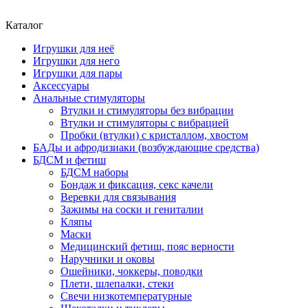
Каталог
Игрушки для неё
Игрушки для него
Игрушки для пары
Аксессуары
Анальные стимуляторы
Втулки и стимуляторы без вибрации
Втулки и стимуляторы с вибрацией
Пробки (втулки) с кристаллом, хвостом
БАДы и афродизиаки (возбуждающие средства)
БДСМ и фетиш
БДСМ наборы
Бондаж и фиксация, секс качели
Веревки для связывания
Зажимы на соски и гениталии
Кляпы
Маски
Медицинский фетиш, пояс верности
Наручники и оковы
Ошейники, чоккеры, поводки
Плети, шлепалки, стеки
Свечи низкотемпературные