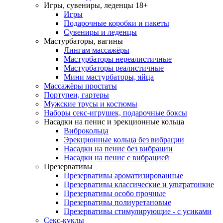
Игры, сувениры, леденцы 18+
Игры
Подарочные коробки и пакеты
Сувениры и леденцы
Мастурбаторы, вагины
Лингам массажёры
Мастурбаторы нереалистичные
Мастурбаторы реалистичные
Мини мастурбаторы, яйца
Массажёры простаты
Портупеи, гартеры
Мужские трусы и костюмы
Наборы секс-игрушек, подарочные боксы
Насадки на пенис и эрекционные кольца
Виброкольца
Эрекционные кольца без вибрации
Насадки на пенис без вибрации
Насадки на пенис с вибрацией
Презервативы
Презервативы ароматизированные
Презервативы классические и ультратонкие
Презервативы особо прочные
Презервативы полиуретановые
Презервативы стимулирующие - с усиками
Секс-куклы