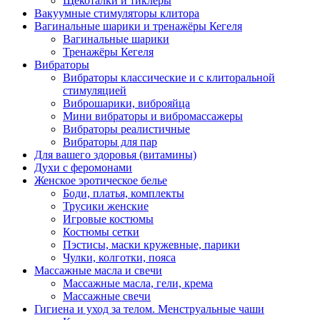
Щекоталки и тиклеры
Вакуумные стимуляторы клитора
Вагинальные шарики и тренажёры Кегеля
Вагинальные шарики
Тренажёры Кегеля
Вибраторы
Вибраторы классические и с клиторальной
стимуляцией
Виброшарики, виброяйца
Мини вибраторы и вибромассажеры
Вибраторы реалистичные
Вибраторы для пар
Для вашего здоровья (витамины)
Духи с феромонами
Женское эротическое белье
Боди, платья, комплекты
Трусики женские
Игровые костюмы
Костюмы сетки
Пэстисы, маски кружевные, парики
Чулки, колготки, пояса
Массажные масла и свечи
Массажные масла, гели, крема
Массажные свечи
Гигиена и уход за телом. Менструальные чаши