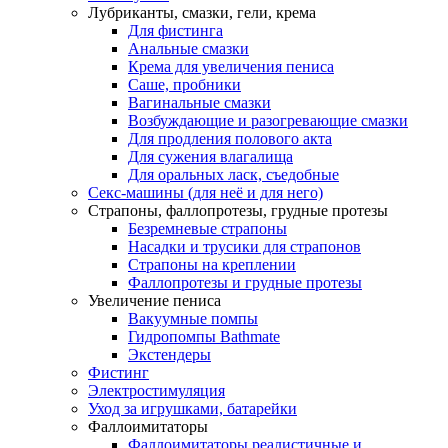
Лубриканты, смазки, гели, крема
Для фистинга
Анальные смазки
Крема для увеличения пениса
Саше, пробники
Вагинальные смазки
Возбуждающие и разогревающие смазки
Для продления полового акта
Для сужения влагалища
Для оральных ласк, съедобные
Секс-машины (для неё и для него)
Страпоны, фаллопротезы, грудные протезы
Безремневые страпоны
Насадки и трусики для страпонов
Страпоны на креплении
Фаллопротезы и грудные протезы
Увеличение пениса
Вакуумные помпы
Гидропомпы Bathmate
Экстендеры
Фистинг
Электростимуляция
Уход за игрушками, батарейки
Фаллоимитаторы
Фаллоимитаторы реалистичные и