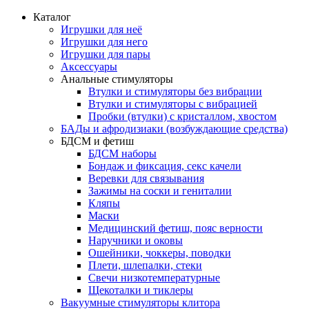
Каталог
Игрушки для неё
Игрушки для него
Игрушки для пары
Аксессуары
Анальные стимуляторы
Втулки и стимуляторы без вибрации
Втулки и стимуляторы с вибрацией
Пробки (втулки) с кристаллом, хвостом
БАДы и афродизиаки (возбуждающие средства)
БДСМ и фетиш
БДСМ наборы
Бондаж и фиксация, секс качели
Веревки для связывания
Зажимы на соски и гениталии
Кляпы
Маски
Медицинский фетиш, пояс верности
Наручники и оковы
Ошейники, чоккеры, поводки
Плети, шлепалки, стеки
Свечи низкотемпературные
Щекоталки и тиклеры
Вакуумные стимуляторы клитора