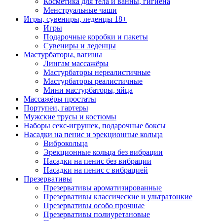
Косметика для тела и ванны, гигиена
Менструальные чаши
Игры, сувениры, леденцы 18+
Игры
Подарочные коробки и пакеты
Сувениры и леденцы
Мастурбаторы, вагины
Лингам массажёры
Мастурбаторы нереалистичные
Мастурбаторы реалистичные
Мини мастурбаторы, яйца
Массажёры простаты
Портупеи, гартеры
Мужские трусы и костюмы
Наборы секс-игрушек, подарочные боксы
Насадки на пенис и эрекционные кольца
Виброкольца
Эрекционные кольца без вибрации
Насадки на пенис без вибрации
Насадки на пенис с вибрацией
Презервативы
Презервативы ароматизированные
Презервативы классические и ультратонкие
Презервативы особо прочные
Презервативы полиуретановые