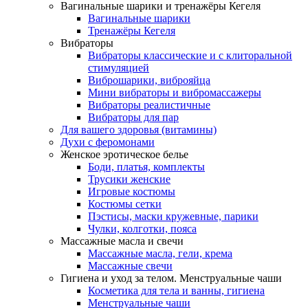
Вагинальные шарики и тренажёры Кегеля
Вагинальные шарики
Тренажёры Кегеля
Вибраторы
Вибраторы классические и с клиторальной
стимуляцией
Виброшарики, виброяйца
Мини вибраторы и вибромассажеры
Вибраторы реалистичные
Вибраторы для пар
Для вашего здоровья (витамины)
Духи с феромонами
Женское эротическое белье
Боди, платья, комплекты
Трусики женские
Игровые костюмы
Костюмы сетки
Пэстисы, маски кружевные, парики
Чулки, колготки, пояса
Массажные масла и свечи
Массажные масла, гели, крема
Массажные свечи
Гигиена и уход за телом. Менструальные чаши
Косметика для тела и ванны, гигиена
Менструальные чаши