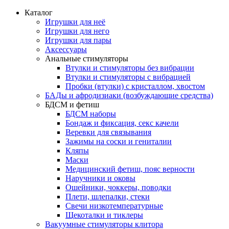
Каталог
Игрушки для неё
Игрушки для него
Игрушки для пары
Аксессуары
Анальные стимуляторы
Втулки и стимуляторы без вибрации
Втулки и стимуляторы с вибрацией
Пробки (втулки) с кристаллом, хвостом
БАДы и афродизиаки (возбуждающие средства)
БДСМ и фетиш
БДСМ наборы
Бондаж и фиксация, секс качели
Веревки для связывания
Зажимы на соски и гениталии
Кляпы
Маски
Медицинский фетиш, пояс верности
Наручники и оковы
Ошейники, чоккеры, поводки
Плети, шлепалки, стеки
Свечи низкотемпературные
Щекоталки и тиклеры
Вакуумные стимуляторы клитора