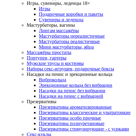
Игры, сувениры, леденцы 18+
Игры
Подарочные коробки и пакеты
Сувениры и леденцы
Мастурбаторы, вагины
Лингам массажёры
Мастурбаторы нереалистичные
Мастурбаторы реалистичные
Мини мастурбаторы, яйца
Массажёры простаты
Портупеи, гартеры
Мужские трусы и костюмы
Наборы секс-игрушек, подарочные боксы
Насадки на пенис и эрекционные кольца
Виброкольца
Эрекционные кольца без вибрации
Насадки на пенис без вибрации
Насадки на пенис с вибрацией
Презервативы
Презервативы ароматизированные
Презервативы классические и ультратонкие
Презервативы особо прочные
Презервативы полиуретановые
Презервативы стимулирующие - с усиками
Секс-куклы