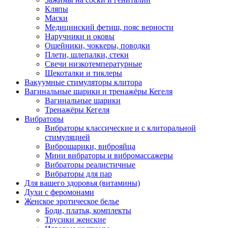
Кляпы
Маски
Медицинский фетиш, пояс верности
Наручники и оковы
Ошейники, чоккеры, поводки
Плети, шлепалки, стеки
Свечи низкотемпературные
Щекоталки и тиклеры
Вакуумные стимуляторы клитора
Вагинальные шарики и тренажёры Кегеля
Вагинальные шарики
Тренажёры Кегеля
Вибраторы
Вибраторы классические и с клиторальной
стимуляцией
Виброшарики, виброяйца
Мини вибраторы и вибромассажеры
Вибраторы реалистичные
Вибраторы для пар
Для вашего здоровья (витамины)
Духи с феромонами
Женское эротическое белье
Боди, платья, комплекты
Трусики женские