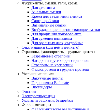
Лубриканты, смазки, гели, крема
Для фистинга
Анальные смазки
Крема для увеличения пениса
Саше, пробники
Вагинальные смазки
Возбуждающие и разогревающие смазки
Для продления полового акта
Для сужения влагалища
Для оральных ласк, съедобные
Секс-машины (для неё и для него)
Страпоны, фаллопротезы, грудные протезы
Безремневые страпоны
Насадки и трусики для страпонов
Страпоны на креплении
Фаллопротезы и грудные протезы
Увеличение пениса
Вакуумные помпы
Гидропомпы Bathmate
Экстендеры
Фистинг
Электростимуляция
Уход за игрушками, батарейки
Фаллоимитаторы
Фаллоимитаторы реалистичные и