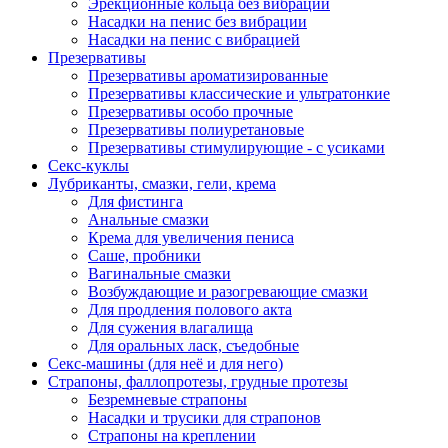
Эрекционные кольца без вибрации
Насадки на пенис без вибрации
Насадки на пенис с вибрацией
Презервативы
Презервативы ароматизированные
Презервативы классические и ультратонкие
Презервативы особо прочные
Презервативы полиуретановые
Презервативы стимулирующие - с усиками
Секс-куклы
Лубриканты, смазки, гели, крема
Для фистинга
Анальные смазки
Крема для увеличения пениса
Саше, пробники
Вагинальные смазки
Возбуждающие и разогревающие смазки
Для продления полового акта
Для сужения влагалища
Для оральных ласк, съедобные
Секс-машины (для неё и для него)
Страпоны, фаллопротезы, грудные протезы
Безремневые страпоны
Насадки и трусики для страпонов
Страпоны на креплении