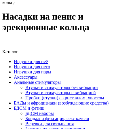
кольца
Насадки на пенис и
эрекционные кольца
Каталог
Игрушки для неё
Игрушки для него
Игрушки для пары
Аксессуары
Анальные стимуляторы
Втулки и стимуляторы без вибрации
Втулки и стимуляторы с вибрацией
Пробки (втулки) с кристаллом, хвостом
БАДы и афродизиаки (возбуждающие средства)
БДСМ и фетиш
БДСМ наборы
Бондаж и фиксация, секс качели
Веревки для связывания
Зажимы на соски и гениталии