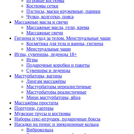
Игровые костюмы
Костюмы сетки
Пэстисы, маски кружевные, парики
Чулки, колготки, пояса
Массажные масла и свечи
Массажные масла, гели, крема
Массажные свечи
Гигиена и уход за телом. Менструальные чаши
Косметика для тела и ванны, гигиена
Менструальные чаши
Игры, сувениры, леденцы 18+
Игры
Подарочные коробки и пакеты
Сувениры и леденцы
Мастурбаторы, вагины
Лингам массажёры
Мастурбаторы нереалистичные
Мастурбаторы реалистичные
Мини мастурбаторы, яйца
Массажёры простаты
Портупеи, гартеры
Мужские трусы и костюмы
Наборы секс-игрушек, подарочные боксы
Насадки на пенис и эрекционные кольца
Виброкольца