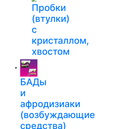
Пробки
(втулки)
с
кристаллом,
хвостом
БАДы
и
афродизиаки
(возбуждающие
средства)