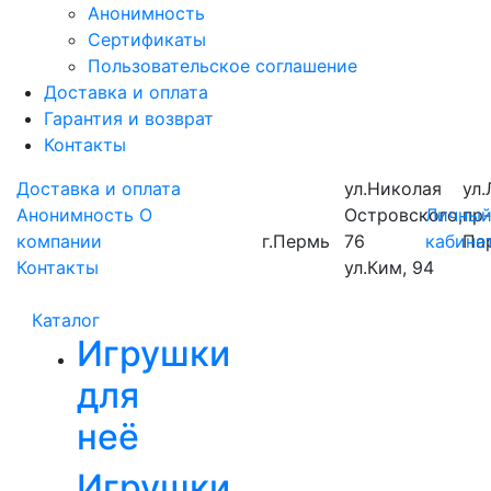
Анонимность
Сертификаты
Пользовательское соглашение
Доставка и оплата
Гарантия и возврат
Контакты
Доставка и оплата
ул.Николая
ул.
Анонимность
О
Островского,
Личны
пр
компании
г.Пермь
76
кабине
Па
Контакты
ул.Ким, 94
Каталог
Игрушки
для
неё
Игрушки