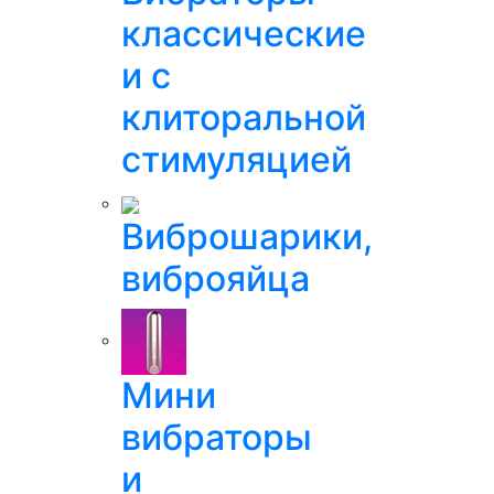
классические
и с
клиторальной
стимуляцией
Виброшарики,
виброяйца
Мини
вибраторы
и