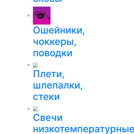
Ошейники,
чоккеры,
поводки
Плети,
шлепалки,
стеки
Свечи
низкотемпературны