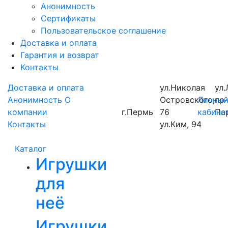
Анонимность
Сертификаты
Пользовательское соглашение
Доставка и оплата
Гарантия и возврат
Контакты
Доставка и оплата
ул.Николая
ул.
Анонимность
О
Островского,
Личны
пр
компании
г.Пермь
76
кабине
Па
Контакты
ул.Ким, 94
Каталог
Игрушки
для
неё
Игрушки