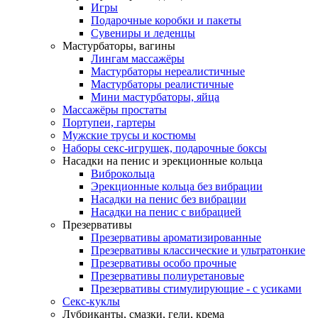
Игры
Подарочные коробки и пакеты
Сувениры и леденцы
Мастурбаторы, вагины
Лингам массажёры
Мастурбаторы нереалистичные
Мастурбаторы реалистичные
Мини мастурбаторы, яйца
Массажёры простаты
Портупеи, гартеры
Мужские трусы и костюмы
Наборы секс-игрушек, подарочные боксы
Насадки на пенис и эрекционные кольца
Виброкольца
Эрекционные кольца без вибрации
Насадки на пенис без вибрации
Насадки на пенис с вибрацией
Презервативы
Презервативы ароматизированные
Презервативы классические и ультратонкие
Презервативы особо прочные
Презервативы полиуретановые
Презервативы стимулирующие - с усиками
Секс-куклы
Лубриканты, смазки, гели, крема