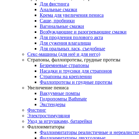
Для фистинга
Анальные смазки
Крема для увеличения пениса
Саше, пробники
Вагинальные смазки
Возбуждающие и разогревающие смазки
Для продления полового акта
Для сужения влагалища
Для оральных ласк, съедобные
Секс-машины (для неё и для него)
Страпоны, фаллопротезы, грудные протезы
Безремневые страпоны
Насадки и трусики для страпонов
Страпоны на креплении
Фаллопротезы и грудные протезы
Увеличение пениса
Вакуумные помпы
Гидропомпы Bathmate
Экстендеры
Фистинг
Электростимуляция
Уход за игрушками, батарейки
Фаллоимитаторы
Фаллоимитаторы реалистичные и нереалисти
Фаллоимитаторы двухголовые