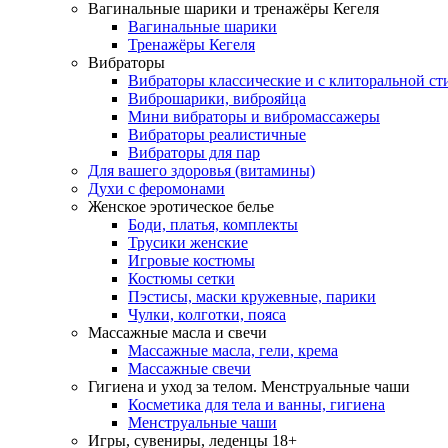
Вагинальные шарики и тренажёры Кегеля
Вагинальные шарики
Тренажёры Кегеля
Вибраторы
Вибраторы классические и с клиторальной с
Виброшарики, виброяйца
Мини вибраторы и вибромассажеры
Вибраторы реалистичные
Вибраторы для пар
Для вашего здоровья (витамины)
Духи с феромонами
Женское эротическое белье
Боди, платья, комплекты
Трусики женские
Игровые костюмы
Костюмы сетки
Пэстисы, маски кружевные, парики
Чулки, колготки, пояса
Массажные масла и свечи
Массажные масла, гели, крема
Массажные свечи
Гигиена и уход за телом. Менструальные чаши
Косметика для тела и ванны, гигиена
Менструальные чаши
Игры, сувениры, леденцы 18+