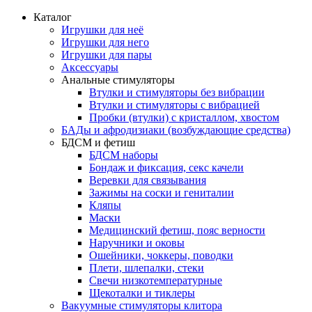
Каталог
Игрушки для неё
Игрушки для него
Игрушки для пары
Аксессуары
Анальные стимуляторы
Втулки и стимуляторы без вибрации
Втулки и стимуляторы с вибрацией
Пробки (втулки) с кристаллом, хвостом
БАДы и афродизиаки (возбуждающие средства)
БДСМ и фетиш
БДСМ наборы
Бондаж и фиксация, секс качели
Веревки для связывания
Зажимы на соски и гениталии
Кляпы
Маски
Медицинский фетиш, пояс верности
Наручники и оковы
Ошейники, чоккеры, поводки
Плети, шлепалки, стеки
Свечи низкотемпературные
Щекоталки и тиклеры
Вакуумные стимуляторы клитора