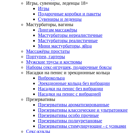
Игры, сувениры, леденцы 18+
Игры
Подарочные коробки и пакеты
Сувениры и леденцы
Мастурбаторы, вагины
Лингам массажёры
Мастурбаторы нереалистичные
Мастурбаторы реалистичные
Мини мастурбаторы, яйца
Массажёры простаты
Портупеи, гартеры
Мужские трусы и костюмы
Наборы секс-игрушек, подарочные боксы
Насадки на пенис и эрекционные кольца
Виброкольца
Эрекционные кольца без вибрации
Насадки на пенис без вибрации
Насадки на пенис с вибрацией
Презервативы
Презервативы ароматизированные
Презервативы классические и ультратонкие
Презервативы особо прочные
Презервативы полиуретановые
Презервативы стимулирующие - с усиками
Секс-куклы