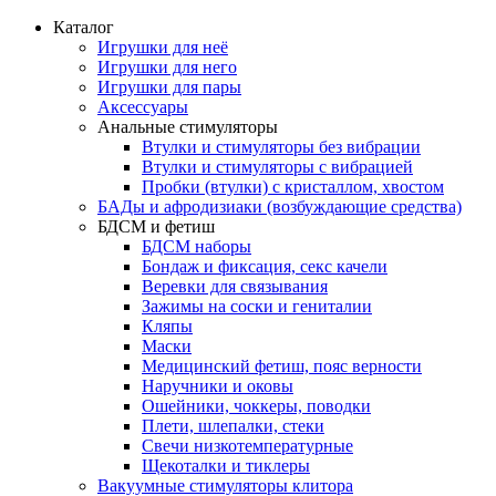
Каталог
Игрушки для неё
Игрушки для него
Игрушки для пары
Аксессуары
Анальные стимуляторы
Втулки и стимуляторы без вибрации
Втулки и стимуляторы с вибрацией
Пробки (втулки) с кристаллом, хвостом
БАДы и афродизиаки (возбуждающие средства)
БДСМ и фетиш
БДСМ наборы
Бондаж и фиксация, секс качели
Веревки для связывания
Зажимы на соски и гениталии
Кляпы
Маски
Медицинский фетиш, пояс верности
Наручники и оковы
Ошейники, чоккеры, поводки
Плети, шлепалки, стеки
Свечи низкотемпературные
Щекоталки и тиклеры
Вакуумные стимуляторы клитора