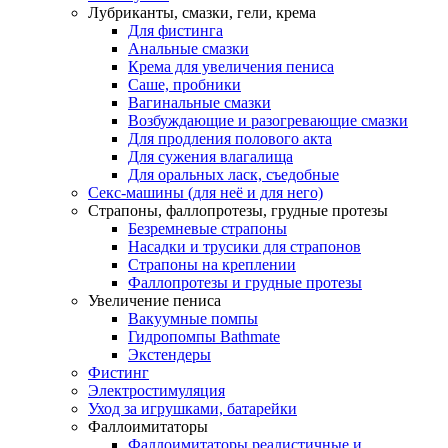
Лубриканты, смазки, гели, крема
Для фистинга
Анальные смазки
Крема для увеличения пениса
Саше, пробники
Вагинальные смазки
Возбуждающие и разогревающие смазки
Для продления полового акта
Для сужения влагалища
Для оральных ласк, съедобные
Секс-машины (для неё и для него)
Страпоны, фаллопротезы, грудные протезы
Безремневые страпоны
Насадки и трусики для страпонов
Страпоны на креплении
Фаллопротезы и грудные протезы
Увеличение пениса
Вакуумные помпы
Гидропомпы Bathmate
Экстендеры
Фистинг
Электростимуляция
Уход за игрушками, батарейки
Фаллоимитаторы
Фаллоимитаторы реалистичные и