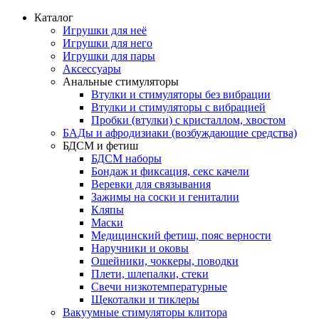
Каталог
Игрушки для неё
Игрушки для него
Игрушки для пары
Аксессуары
Анальные стимуляторы
Втулки и стимуляторы без вибрации
Втулки и стимуляторы с вибрацией
Пробки (втулки) с кристаллом, хвостом
БАДы и афродизиаки (возбуждающие средства)
БДСМ и фетиш
БДСМ наборы
Бондаж и фиксация, секс качели
Веревки для связывания
Зажимы на соски и гениталии
Кляпы
Маски
Медицинский фетиш, пояс верности
Наручники и оковы
Ошейники, чоккеры, поводки
Плети, шлепалки, стеки
Свечи низкотемпературные
Щекоталки и тиклеры
Вакуумные стимуляторы клитора