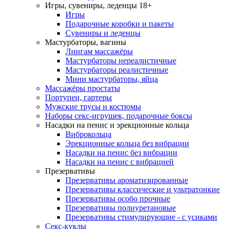
Игры, сувениры, леденцы 18+
Игры
Подарочные коробки и пакеты
Сувениры и леденцы
Мастурбаторы, вагины
Лингам массажёры
Мастурбаторы нереалистичные
Мастурбаторы реалистичные
Мини мастурбаторы, яйца
Массажёры простаты
Портупеи, гартеры
Мужские трусы и костюмы
Наборы секс-игрушек, подарочные боксы
Насадки на пенис и эрекционные кольца
Виброкольца
Эрекционные кольца без вибрации
Насадки на пенис без вибрации
Насадки на пенис с вибрацией
Презервативы
Презервативы ароматизированные
Презервативы классические и ультратонкие
Презервативы особо прочные
Презервативы полиуретановые
Презервативы стимулирующие - с усиками
Секс-куклы