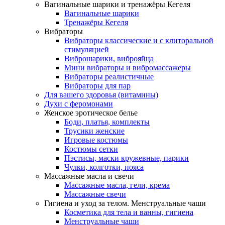
Вагинальные шарики и тренажёры Кегеля
Вагинальные шарики
Тренажёры Кегеля
Вибраторы
Вибраторы классические и с клиторальной
стимуляцией
Виброшарики, виброяйца
Мини вибраторы и вибромассажеры
Вибраторы реалистичные
Вибраторы для пар
Для вашего здоровья (витамины)
Духи с феромонами
Женское эротическое белье
Боди, платья, комплекты
Трусики женские
Игровые костюмы
Костюмы сетки
Пэстисы, маски кружевные, парики
Чулки, колготки, пояса
Массажные масла и свечи
Массажные масла, гели, крема
Массажные свечи
Гигиена и уход за телом. Менструальные чаши
Косметика для тела и ванны, гигиена
Менструальные чаши