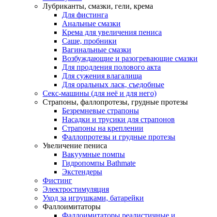
Лубриканты, смазки, гели, крема
Для фистинга
Анальные смазки
Крема для увеличения пениса
Саше, пробники
Вагинальные смазки
Возбуждающие и разогревающие смазки
Для продления полового акта
Для сужения влагалища
Для оральных ласк, съедобные
Секс-машины (для неё и для него)
Страпоны, фаллопротезы, грудные протезы
Безремневые страпоны
Насадки и трусики для страпонов
Страпоны на креплении
Фаллопротезы и грудные протезы
Увеличение пениса
Вакуумные помпы
Гидропомпы Bathmate
Экстендеры
Фистинг
Электростимуляция
Уход за игрушками, батарейки
Фаллоимитаторы
Фаллоимитаторы реалистичные и