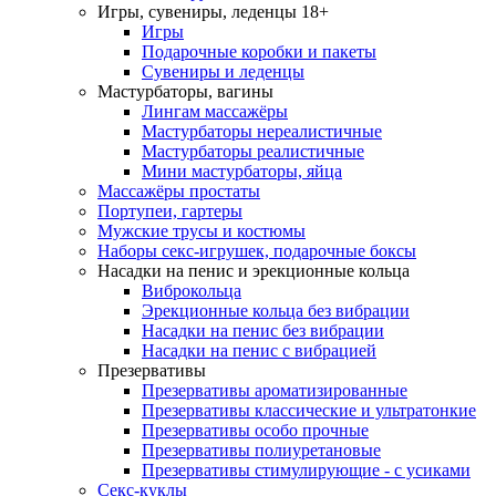
Игры, сувениры, леденцы 18+
Игры
Подарочные коробки и пакеты
Сувениры и леденцы
Мастурбаторы, вагины
Лингам массажёры
Мастурбаторы нереалистичные
Мастурбаторы реалистичные
Мини мастурбаторы, яйца
Массажёры простаты
Портупеи, гартеры
Мужские трусы и костюмы
Наборы секс-игрушек, подарочные боксы
Насадки на пенис и эрекционные кольца
Виброкольца
Эрекционные кольца без вибрации
Насадки на пенис без вибрации
Насадки на пенис с вибрацией
Презервативы
Презервативы ароматизированные
Презервативы классические и ультратонкие
Презервативы особо прочные
Презервативы полиуретановые
Презервативы стимулирующие - с усиками
Секс-куклы