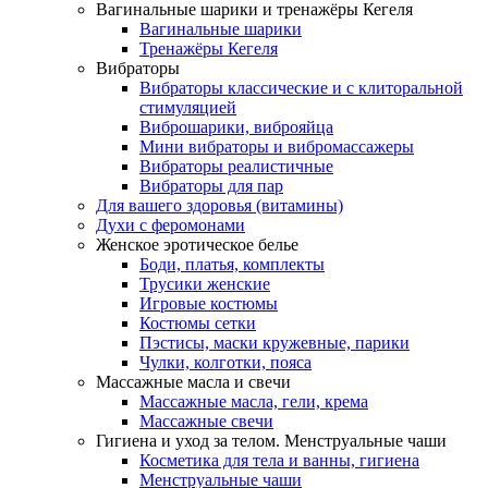
Вагинальные шарики и тренажёры Кегеля
Вагинальные шарики
Тренажёры Кегеля
Вибраторы
Вибраторы классические и с клиторальной
стимуляцией
Виброшарики, виброяйца
Мини вибраторы и вибромассажеры
Вибраторы реалистичные
Вибраторы для пар
Для вашего здоровья (витамины)
Духи с феромонами
Женское эротическое белье
Боди, платья, комплекты
Трусики женские
Игровые костюмы
Костюмы сетки
Пэстисы, маски кружевные, парики
Чулки, колготки, пояса
Массажные масла и свечи
Массажные масла, гели, крема
Массажные свечи
Гигиена и уход за телом. Менструальные чаши
Косметика для тела и ванны, гигиена
Менструальные чаши