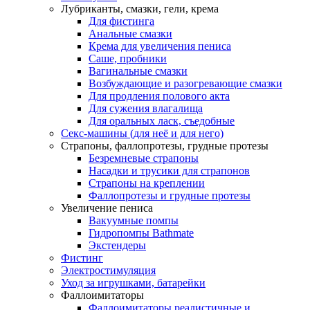
Лубриканты, смазки, гели, крема
Для фистинга
Анальные смазки
Крема для увеличения пениса
Саше, пробники
Вагинальные смазки
Возбуждающие и разогревающие смазки
Для продления полового акта
Для сужения влагалища
Для оральных ласк, съедобные
Секс-машины (для неё и для него)
Страпоны, фаллопротезы, грудные протезы
Безремневые страпоны
Насадки и трусики для страпонов
Страпоны на креплении
Фаллопротезы и грудные протезы
Увеличение пениса
Вакуумные помпы
Гидропомпы Bathmate
Экстендеры
Фистинг
Электростимуляция
Уход за игрушками, батарейки
Фаллоимитаторы
Фаллоимитаторы реалистичные и