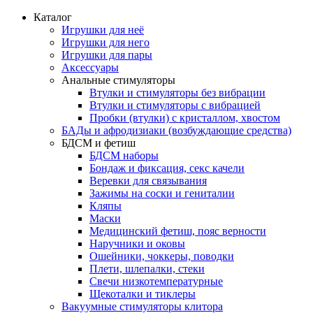
Каталог
Игрушки для неё
Игрушки для него
Игрушки для пары
Аксессуары
Анальные стимуляторы
Втулки и стимуляторы без вибрации
Втулки и стимуляторы с вибрацией
Пробки (втулки) с кристаллом, хвостом
БАДы и афродизиаки (возбуждающие средства)
БДСМ и фетиш
БДСМ наборы
Бондаж и фиксация, секс качели
Веревки для связывания
Зажимы на соски и гениталии
Кляпы
Маски
Медицинский фетиш, пояс верности
Наручники и оковы
Ошейники, чоккеры, поводки
Плети, шлепалки, стеки
Свечи низкотемпературные
Щекоталки и тиклеры
Вакуумные стимуляторы клитора