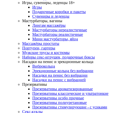
Игры, сувениры, леденцы 18+
Игры
Подарочные коробки и пакеты
Сувениры и леденцы
Мастурбаторы, вагины
Лингам массажёры
Мастурбаторы нереалистичные
Мастурбаторы реалистичные
Мини мастурбаторы, яйца
Массажёры простаты
Портупеи, гартеры
Мужские трусы и костюмы
Наборы секс-игрушек, подарочные боксы
Насадки на пенис и эрекционные кольца
Виброкольца
Эрекционные кольца без вибрации
Насадки на пенис без вибрации
Насадки на пенис с вибрацией
Презервативы
Презервативы ароматизированные
Презервативы классические и ультратонкие
Презервативы особо прочные
Презервативы полиуретановые
Презервативы стимулирующие - с усиками
Секс-куклы