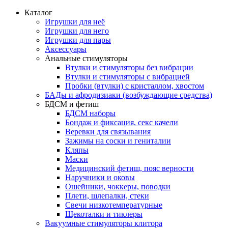
Каталог
Игрушки для неё
Игрушки для него
Игрушки для пары
Аксессуары
Анальные стимуляторы
Втулки и стимуляторы без вибрации
Втулки и стимуляторы с вибрацией
Пробки (втулки) с кристаллом, хвостом
БАДы и афродизиаки (возбуждающие средства)
БДСМ и фетиш
БДСМ наборы
Бондаж и фиксация, секс качели
Веревки для связывания
Зажимы на соски и гениталии
Кляпы
Маски
Медицинский фетиш, пояс верности
Наручники и оковы
Ошейники, чоккеры, поводки
Плети, шлепалки, стеки
Свечи низкотемпературные
Щекоталки и тиклеры
Вакуумные стимуляторы клитора