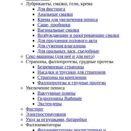
Лубриканты, смазки, гели, крема
Для фистинга
Анальные смазки
Крема для увеличения пениса
Саше, пробники
Вагинальные смазки
Возбуждающие и разогревающие смазки
Для продления полового акта
Для сужения влагалища
Для оральных ласк, съедобные
Секс-машины (для неё и для него)
Страпоны, фаллопротезы, грудные протезы
Безремневые страпоны
Насадки и трусики для страпонов
Страпоны на креплении
Фаллопротезы и грудные протезы
Увеличение пениса
Вакуумные помпы
Гидропомпы Bathmate
Экстендеры
Фистинг
Электростимуляция
Уход за игрушками, батарейки
Фаллоимитаторы
Фаллоимитаторы реалистичные и