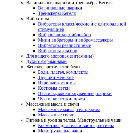
Вагинальные шарики и тренажёры Кегеля
Вагинальные шарики
Тренажёры Кегеля
Вибраторы
Вибраторы классические и с клиторальной
стимуляцией
Виброшарики, виброяйца
Мини вибраторы и вибромассажеры
Вибраторы реалистичные
Вибраторы для пар
Для вашего здоровья (витамины)
Духи с феромонами
Женское эротическое белье
Боди, платья, комплекты
Трусики женские
Игровые костюмы
Костюмы сетки
Пэстисы, маски кружевные, парики
Чулки, колготки, пояса
Массажные масла и свечи
Массажные масла, гели, крема
Массажные свечи
Гигиена и уход за телом. Менструальные чаши
Косметика для тела и ванны, гигиена
Менструальные чаши