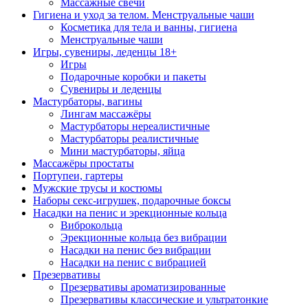
Массажные свечи
Гигиена и уход за телом. Менструальные чаши
Косметика для тела и ванны, гигиена
Менструальные чаши
Игры, сувениры, леденцы 18+
Игры
Подарочные коробки и пакеты
Сувениры и леденцы
Мастурбаторы, вагины
Лингам массажёры
Мастурбаторы нереалистичные
Мастурбаторы реалистичные
Мини мастурбаторы, яйца
Массажёры простаты
Портупеи, гартеры
Мужские трусы и костюмы
Наборы секс-игрушек, подарочные боксы
Насадки на пенис и эрекционные кольца
Виброкольца
Эрекционные кольца без вибрации
Насадки на пенис без вибрации
Насадки на пенис с вибрацией
Презервативы
Презервативы ароматизированные
Презервативы классические и ультратонкие