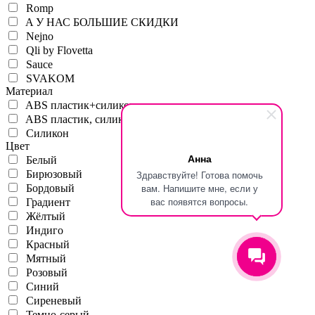
Romp
A У НАС БОЛЬШИЕ СКИДКИ
Nejno
Qli by Flovetta
Sauce
SVAKOM
Материал
ABS пластик+силикон
ABS пластик, силикон
Силикон
Цвет
Анна
Белый
Бирюзовый
Здравствуйте! Готова помочь
вам. Напишите мне, если у
Бордовый
вас появятся вопросы.
Градиент
Жёлтый
Индиго
Красный
Мятный
Розовый
Синий
Сиреневый
Темно-серый