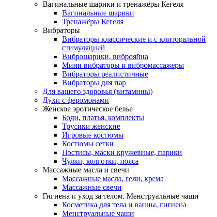
Вагинальные шарики и тренажёры Кегеля
Вагинальные шарики
Тренажёры Кегеля
Вибраторы
Вибраторы классические и с клиторальной
стимуляцией
Виброшарики, виброяйца
Мини вибраторы и вибромассажеры
Вибраторы реалистичные
Вибраторы для пар
Для вашего здоровья (витамины)
Духи с феромонами
Женское эротическое белье
Боди, платья, комплекты
Трусики женские
Игровые костюмы
Костюмы сетки
Пэстисы, маски кружевные, парики
Чулки, колготки, пояса
Массажные масла и свечи
Массажные масла, гели, крема
Массажные свечи
Гигиена и уход за телом. Менструальные чаши
Косметика для тела и ванны, гигиена
Менструальные чаши