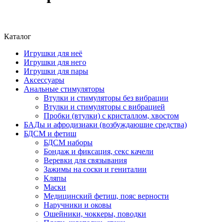
Каталог
Игрушки для неё
Игрушки для него
Игрушки для пары
Аксессуары
Анальные стимуляторы
Втулки и стимуляторы без вибрации
Втулки и стимуляторы с вибрацией
Пробки (втулки) с кристаллом, хвостом
БАДы и афродизиаки (возбуждающие средства)
БДСМ и фетиш
БДСМ наборы
Бондаж и фиксация, секс качели
Веревки для связывания
Зажимы на соски и гениталии
Кляпы
Маски
Медицинский фетиш, пояс верности
Наручники и оковы
Ошейники, чоккеры, поводки