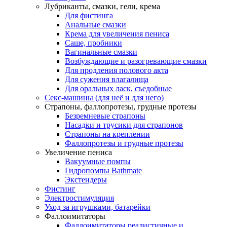
Лубриканты, смазки, гели, крема
Для фистинга
Анальные смазки
Крема для увеличения пениса
Саше, пробники
Вагинальные смазки
Возбуждающие и разогревающие смазки
Для продления полового акта
Для сужения влагалища
Для оральных ласк, съедобные
Секс-машины (для неё и для него)
Страпоны, фаллопротезы, грудные протезы
Безремневые страпоны
Насадки и трусики для страпонов
Страпоны на креплении
Фаллопротезы и грудные протезы
Увеличение пениса
Вакуумные помпы
Гидропомпы Bathmate
Экстендеры
Фистинг
Электростимуляция
Уход за игрушками, батарейки
Фаллоимитаторы
Фаллоимитаторы реалистичные и