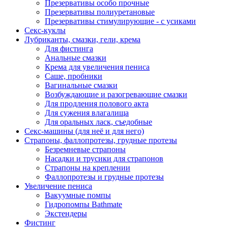
Презервативы особо прочные
Презервативы полиуретановые
Презервативы стимулирующие - с усиками
Секс-куклы
Лубриканты, смазки, гели, крема
Для фистинга
Анальные смазки
Крема для увеличения пениса
Саше, пробники
Вагинальные смазки
Возбуждающие и разогревающие смазки
Для продления полового акта
Для сужения влагалища
Для оральных ласк, съедобные
Секс-машины (для неё и для него)
Страпоны, фаллопротезы, грудные протезы
Безремневые страпоны
Насадки и трусики для страпонов
Страпоны на креплении
Фаллопротезы и грудные протезы
Увеличение пениса
Вакуумные помпы
Гидропомпы Bathmate
Экстендеры
Фистинг