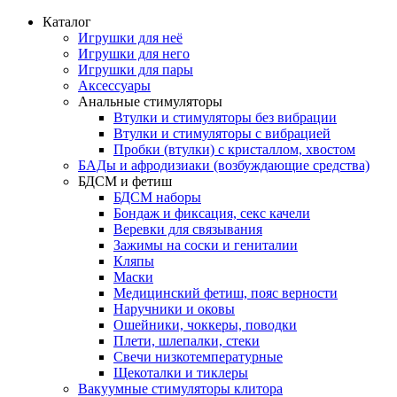
Каталог
Игрушки для неё
Игрушки для него
Игрушки для пары
Аксессуары
Анальные стимуляторы
Втулки и стимуляторы без вибрации
Втулки и стимуляторы с вибрацией
Пробки (втулки) с кристаллом, хвостом
БАДы и афродизиаки (возбуждающие средства)
БДСМ и фетиш
БДСМ наборы
Бондаж и фиксация, секс качели
Веревки для связывания
Зажимы на соски и гениталии
Кляпы
Маски
Медицинский фетиш, пояс верности
Наручники и оковы
Ошейники, чоккеры, поводки
Плети, шлепалки, стеки
Свечи низкотемпературные
Щекоталки и тиклеры
Вакуумные стимуляторы клитора