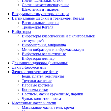
Плети, шлепалки, стеки
Свечи низкотемпературные
Щекоталки и тиклеры
Вакуумные стимуляторы клитора
Вагинальные шарики и тренажёры Кегеля
Вагинальные шарики
Тренажёры Кегеля
Вибраторы
Вибраторы классические и с клиторальной
стимуляцией
Виброшарики, виброяйца
Мини вибраторы и вибромассажеры
Вибраторы реалистичные
Вибраторы для пар
Для вашего здоровья (витамины)
Духи с феромонами
Женское эротическое белье
Боди, платья, комплекты
Трусики женские
Игровые костюмы
Костюмы сетки
Пэстисы, маски кружевные, парики
Чулки, колготки, пояса
Массажные масла и свечи
Массажные масла, гели, крема