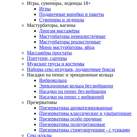
Игры, сувениры, леденцы 18+
Игры
Подарочные коробки и пакеты
Сувениры и леденцы
Мастурбаторы, вагины
Лингам массажёры
Мастурбаторы нереалистичные
Мастурбаторы реалистичные
Мини мастурбаторы, яйца
Массажёры простаты
Портупеи, гартеры
Мужские трусы и костюмы
Наборы секс-игрушек, подарочные боксы
Насадки на пенис и эрекционные кольца
Виброкольца
Эрекционные кольца без вибрации
Насадки на пенис без вибрации
Насадки на пенис с вибрацией
Презервативы
Презервативы ароматизированные
Презервативы классические и ультратонкие
Презервативы особо прочные
Презервативы полиуретановые
Презервативы стимулирующие - с усиками
Секс-куклы