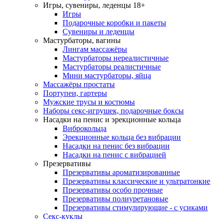
Игры, сувениры, леденцы 18+
Игры
Подарочные коробки и пакеты
Сувениры и леденцы
Мастурбаторы, вагины
Лингам массажёры
Мастурбаторы нереалистичные
Мастурбаторы реалистичные
Мини мастурбаторы, яйца
Массажёры простаты
Портупеи, гартеры
Мужские трусы и костюмы
Наборы секс-игрушек, подарочные боксы
Насадки на пенис и эрекционные кольца
Виброкольца
Эрекционные кольца без вибрации
Насадки на пенис без вибрации
Насадки на пенис с вибрацией
Презервативы
Презервативы ароматизированные
Презервативы классические и ультратонкие
Презервативы особо прочные
Презервативы полиуретановые
Презервативы стимулирующие - с усиками
Секс-куклы