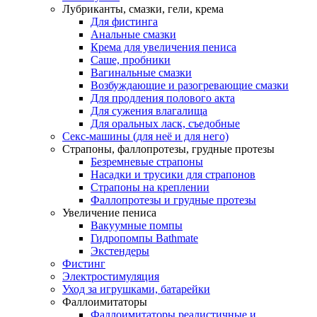
Лубриканты, смазки, гели, крема
Для фистинга
Анальные смазки
Крема для увеличения пениса
Саше, пробники
Вагинальные смазки
Возбуждающие и разогревающие смазки
Для продления полового акта
Для сужения влагалища
Для оральных ласк, съедобные
Секс-машины (для неё и для него)
Страпоны, фаллопротезы, грудные протезы
Безремневые страпоны
Насадки и трусики для страпонов
Страпоны на креплении
Фаллопротезы и грудные протезы
Увеличение пениса
Вакуумные помпы
Гидропомпы Bathmate
Экстендеры
Фистинг
Электростимуляция
Уход за игрушками, батарейки
Фаллоимитаторы
Фаллоимитаторы реалистичные и