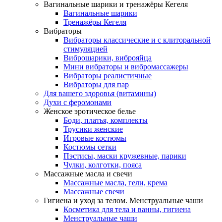
Вагинальные шарики и тренажёры Кегеля
Вагинальные шарики
Тренажёры Кегеля
Вибраторы
Вибраторы классические и с клиторальной
стимуляцией
Виброшарики, виброяйца
Мини вибраторы и вибромассажеры
Вибраторы реалистичные
Вибраторы для пар
Для вашего здоровья (витамины)
Духи с феромонами
Женское эротическое белье
Боди, платья, комплекты
Трусики женские
Игровые костюмы
Костюмы сетки
Пэстисы, маски кружевные, парики
Чулки, колготки, пояса
Массажные масла и свечи
Массажные масла, гели, крема
Массажные свечи
Гигиена и уход за телом. Менструальные чаши
Косметика для тела и ванны, гигиена
Менструальные чаши