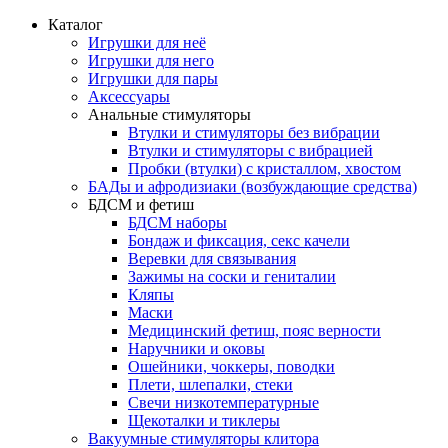
Каталог
Игрушки для неё
Игрушки для него
Игрушки для пары
Аксессуары
Анальные стимуляторы
Втулки и стимуляторы без вибрации
Втулки и стимуляторы с вибрацией
Пробки (втулки) с кристаллом, хвостом
БАДы и афродизиаки (возбуждающие средства)
БДСМ и фетиш
БДСМ наборы
Бондаж и фиксация, секс качели
Веревки для связывания
Зажимы на соски и гениталии
Кляпы
Маски
Медицинский фетиш, пояс верности
Наручники и оковы
Ошейники, чоккеры, поводки
Плети, шлепалки, стеки
Свечи низкотемпературные
Щекоталки и тиклеры
Вакуумные стимуляторы клитора