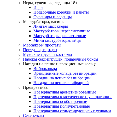
Игры, сувениры, леденцы 18+
Игры
Подарочные коробки и пакеты
Сувениры и леденцы
Мастурбаторы, вагины
Лингам массажёры
Мастурбаторы нереалистичные
Мастурбаторы реалистичные
Мини мастурбаторы, яйца
Массажёры простаты
Портупеи, гартеры
Мужские трусы и костюмы
Наборы секс-игрушек, подарочные боксы
Насадки на пенис и эрекционные кольца
Виброкольца
Эрекционные кольца без вибрации
Насадки на пенис без вибрации
Насадки на пенис с вибрацией
Презервативы
Презервативы ароматизированные
Презервативы классические и ультратонкие
Презервативы особо прочные
Презервативы полиуретановые
Презервативы стимулирующие - с усиками
Секс-куклы