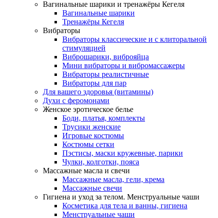
Вагинальные шарики и тренажёры Кегеля
Вагинальные шарики
Тренажёры Кегеля
Вибраторы
Вибраторы классические и с клиторальной
стимуляцией
Виброшарики, виброяйца
Мини вибраторы и вибромассажеры
Вибраторы реалистичные
Вибраторы для пар
Для вашего здоровья (витамины)
Духи с феромонами
Женское эротическое белье
Боди, платья, комплекты
Трусики женские
Игровые костюмы
Костюмы сетки
Пэстисы, маски кружевные, парики
Чулки, колготки, пояса
Массажные масла и свечи
Массажные масла, гели, крема
Массажные свечи
Гигиена и уход за телом. Менструальные чаши
Косметика для тела и ванны, гигиена
Менструальные чаши