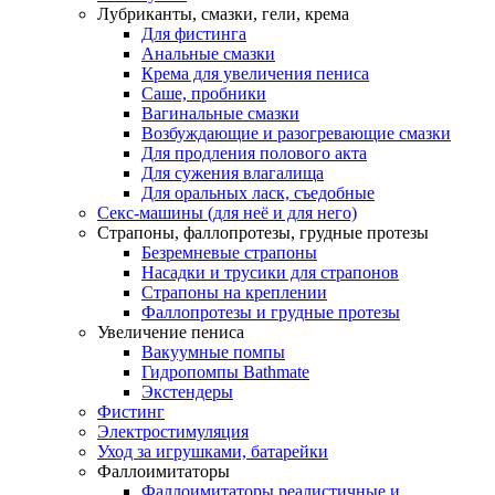
Лубриканты, смазки, гели, крема
Для фистинга
Анальные смазки
Крема для увеличения пениса
Саше, пробники
Вагинальные смазки
Возбуждающие и разогревающие смазки
Для продления полового акта
Для сужения влагалища
Для оральных ласк, съедобные
Секс-машины (для неё и для него)
Страпоны, фаллопротезы, грудные протезы
Безремневые страпоны
Насадки и трусики для страпонов
Страпоны на креплении
Фаллопротезы и грудные протезы
Увеличение пениса
Вакуумные помпы
Гидропомпы Bathmate
Экстендеры
Фистинг
Электростимуляция
Уход за игрушками, батарейки
Фаллоимитаторы
Фаллоимитаторы реалистичные и