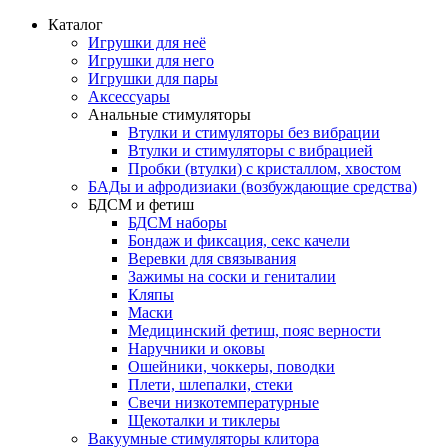
Каталог
Игрушки для неё
Игрушки для него
Игрушки для пары
Аксессуары
Анальные стимуляторы
Втулки и стимуляторы без вибрации
Втулки и стимуляторы с вибрацией
Пробки (втулки) с кристаллом, хвостом
БАДы и афродизиаки (возбуждающие средства)
БДСМ и фетиш
БДСМ наборы
Бондаж и фиксация, секс качели
Веревки для связывания
Зажимы на соски и гениталии
Кляпы
Маски
Медицинский фетиш, пояс верности
Наручники и оковы
Ошейники, чоккеры, поводки
Плети, шлепалки, стеки
Свечи низкотемпературные
Щекоталки и тиклеры
Вакуумные стимуляторы клитора