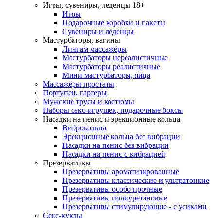
Игры, сувениры, леденцы 18+
Игры
Подарочные коробки и пакеты
Сувениры и леденцы
Мастурбаторы, вагины
Лингам массажёры
Мастурбаторы нереалистичные
Мастурбаторы реалистичные
Мини мастурбаторы, яйца
Массажёры простаты
Портупеи, гартеры
Мужские трусы и костюмы
Наборы секс-игрушек, подарочные боксы
Насадки на пенис и эрекционные кольца
Виброкольца
Эрекционные кольца без вибрации
Насадки на пенис без вибрации
Насадки на пенис с вибрацией
Презервативы
Презервативы ароматизированные
Презервативы классические и ультратонкие
Презервативы особо прочные
Презервативы полиуретановые
Презервативы стимулирующие - с усиками
Секс-куклы