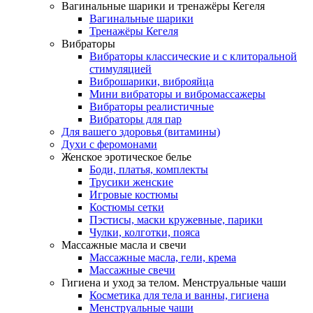
Вагинальные шарики и тренажёры Кегеля
Вагинальные шарики
Тренажёры Кегеля
Вибраторы
Вибраторы классические и с клиторальной
стимуляцией
Виброшарики, виброяйца
Мини вибраторы и вибромассажеры
Вибраторы реалистичные
Вибраторы для пар
Для вашего здоровья (витамины)
Духи с феромонами
Женское эротическое белье
Боди, платья, комплекты
Трусики женские
Игровые костюмы
Костюмы сетки
Пэстисы, маски кружевные, парики
Чулки, колготки, пояса
Массажные масла и свечи
Массажные масла, гели, крема
Массажные свечи
Гигиена и уход за телом. Менструальные чаши
Косметика для тела и ванны, гигиена
Менструальные чаши