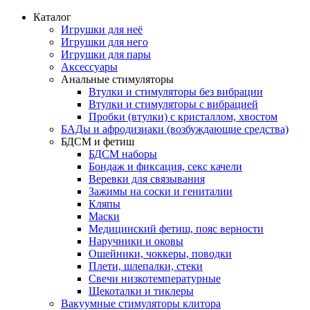
Каталог
Игрушки для неё
Игрушки для него
Игрушки для пары
Аксессуары
Анальные стимуляторы
Втулки и стимуляторы без вибрации
Втулки и стимуляторы с вибрацией
Пробки (втулки) с кристаллом, хвостом
БАДы и афродизиаки (возбуждающие средства)
БДСМ и фетиш
БДСМ наборы
Бондаж и фиксация, секс качели
Веревки для связывания
Зажимы на соски и гениталии
Кляпы
Маски
Медицинский фетиш, пояс верности
Наручники и оковы
Ошейники, чоккеры, поводки
Плети, шлепалки, стеки
Свечи низкотемпературные
Щекоталки и тиклеры
Вакуумные стимуляторы клитора