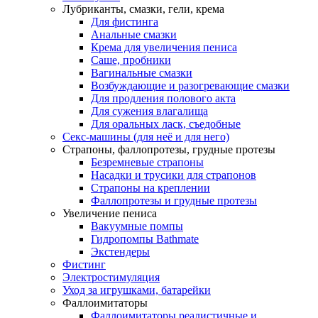
Лубриканты, смазки, гели, крема
Для фистинга
Анальные смазки
Крема для увеличения пениса
Саше, пробники
Вагинальные смазки
Возбуждающие и разогревающие смазки
Для продления полового акта
Для сужения влагалища
Для оральных ласк, съедобные
Секс-машины (для неё и для него)
Страпоны, фаллопротезы, грудные протезы
Безремневые страпоны
Насадки и трусики для страпонов
Страпоны на креплении
Фаллопротезы и грудные протезы
Увеличение пениса
Вакуумные помпы
Гидропомпы Bathmate
Экстендеры
Фистинг
Электростимуляция
Уход за игрушками, батарейки
Фаллоимитаторы
Фаллоимитаторы реалистичные и