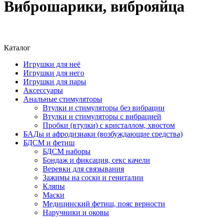
Виброшарики, виброяйца
Каталог
Игрушки для неё
Игрушки для него
Игрушки для пары
Аксессуары
Анальные стимуляторы
Втулки и стимуляторы без вибрации
Втулки и стимуляторы с вибрацией
Пробки (втулки) с кристаллом, хвостом
БАДы и афродизиаки (возбуждающие средства)
БДСМ и фетиш
БДСМ наборы
Бондаж и фиксация, секс качели
Веревки для связывания
Зажимы на соски и гениталии
Кляпы
Маски
Медицинский фетиш, пояс верности
Наручники и оковы