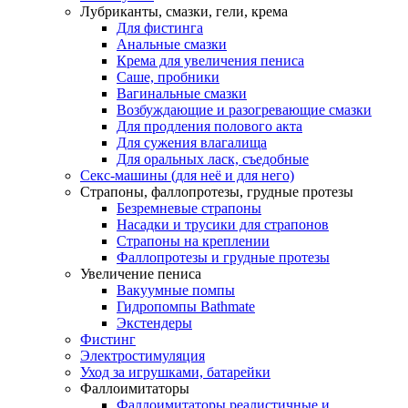
Лубриканты, смазки, гели, крема
Для фистинга
Анальные смазки
Крема для увеличения пениса
Саше, пробники
Вагинальные смазки
Возбуждающие и разогревающие смазки
Для продления полового акта
Для сужения влагалища
Для оральных ласк, съедобные
Секс-машины (для неё и для него)
Страпоны, фаллопротезы, грудные протезы
Безремневые страпоны
Насадки и трусики для страпонов
Страпоны на креплении
Фаллопротезы и грудные протезы
Увеличение пениса
Вакуумные помпы
Гидропомпы Bathmate
Экстендеры
Фистинг
Электростимуляция
Уход за игрушками, батарейки
Фаллоимитаторы
Фаллоимитаторы реалистичные и