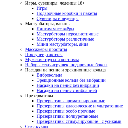
Игры, сувениры, леденцы 18+
Игры
Подарочные коробки и пакеты
Сувениры и леденцы
Мастурбаторы, вагины
Лингам массажёры
Мастурбаторы нереалистичные
Мастурбаторы реалистичные
Мини мастурбаторы, яйца
Массажёры простаты
Портупеи, гартеры
Мужские трусы и костюмы
Наборы секс-игрушек, подарочные боксы
Насадки на пенис и эрекционные кольца
Виброкольца
Эрекционные кольца без вибрации
Насадки на пенис без вибрации
Насадки на пенис с вибрацией
Презервативы
Презервативы ароматизированные
Презервативы классические и ультратонкие
Презервативы особо прочные
Презервативы полиуретановые
Презервативы стимулирующие - с усиками
Секс-куклы