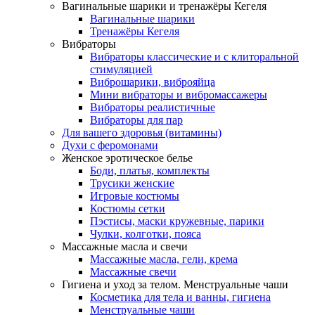
Вагинальные шарики и тренажёры Кегеля
Вагинальные шарики
Тренажёры Кегеля
Вибраторы
Вибраторы классические и с клиторальной
стимуляцией
Виброшарики, виброяйца
Мини вибраторы и вибромассажеры
Вибраторы реалистичные
Вибраторы для пар
Для вашего здоровья (витамины)
Духи с феромонами
Женское эротическое белье
Боди, платья, комплекты
Трусики женские
Игровые костюмы
Костюмы сетки
Пэстисы, маски кружевные, парики
Чулки, колготки, пояса
Массажные масла и свечи
Массажные масла, гели, крема
Массажные свечи
Гигиена и уход за телом. Менструальные чаши
Косметика для тела и ванны, гигиена
Менструальные чаши