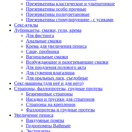
Презервативы классические и ультратонкие
Презервативы особо прочные
Презервативы полиуретановые
Презервативы стимулирующие - с усиками
Секс-куклы
Лубриканты, смазки, гели, крема
Для фистинга
Анальные смазки
Крема для увеличения пениса
Саше, пробники
Вагинальные смазки
Возбуждающие и разогревающие смазки
Для продления полового акта
Для сужения влагалища
Для оральных ласк, съедобные
Секс-машины (для неё и для него)
Страпоны, фаллопротезы, грудные протезы
Безремневые страпоны
Насадки и трусики для страпонов
Страпоны на креплении
Фаллопротезы и грудные протезы
Увеличение пениса
Вакуумные помпы
Гидропомпы Bathmate
Экстендеры