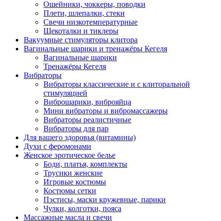
Ошейники, чоккеры, поводки
Плети, шлепалки, стеки
Свечи низкотемпературные
Щекоталки и тиклеры
Вакуумные стимуляторы клитора
Вагинальные шарики и тренажёры Кегеля
Вагинальные шарики
Тренажёры Кегеля
Вибраторы
Вибраторы классические и с клиторальной
стимуляцией
Виброшарики, виброяйца
Мини вибраторы и вибромассажеры
Вибраторы реалистичные
Вибраторы для пар
Для вашего здоровья (витамины)
Духи с феромонами
Женское эротическое белье
Боди, платья, комплекты
Трусики женские
Игровые костюмы
Костюмы сетки
Пэстисы, маски кружевные, парики
Чулки, колготки, пояса
Массажные масла и свечи