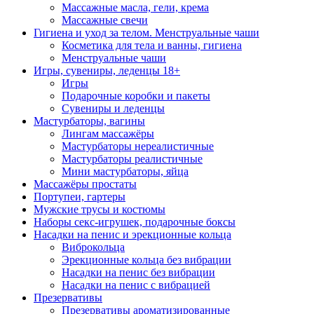
Массажные масла, гели, крема
Массажные свечи
Гигиена и уход за телом. Менструальные чаши
Косметика для тела и ванны, гигиена
Менструальные чаши
Игры, сувениры, леденцы 18+
Игры
Подарочные коробки и пакеты
Сувениры и леденцы
Мастурбаторы, вагины
Лингам массажёры
Мастурбаторы нереалистичные
Мастурбаторы реалистичные
Мини мастурбаторы, яйца
Массажёры простаты
Портупеи, гартеры
Мужские трусы и костюмы
Наборы секс-игрушек, подарочные боксы
Насадки на пенис и эрекционные кольца
Виброкольца
Эрекционные кольца без вибрации
Насадки на пенис без вибрации
Насадки на пенис с вибрацией
Презервативы
Презервативы ароматизированные