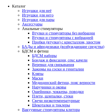
Каталог
Игрушки для неё
Игрушки для него
Игрушки для пары
Аксессуары
Анальные стимуляторы
Втулки и стимуляторы без вибрации
Втулки и стимуляторы с вибрацией
Пробки (втулки) с кристаллом, хвостом
БАДы и афродизиаки (возбуждающие средства)
БДСМ и фетиш
БДСМ наборы
Бондаж и фиксация, секс качели
Веревки для связывания
Зажимы на соски и гениталии
Кляпы
Маски
Медицинский фетиш, пояс верности
Наручники и оковы
Ошейники, чоккеры, поводки
Плети, шлепалки, стеки
Свечи низкотемпературные
Щекоталки и тиклеры
Вакуумные стимуляторы клитора