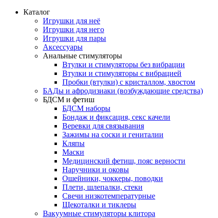
Каталог
Игрушки для неё
Игрушки для него
Игрушки для пары
Аксессуары
Анальные стимуляторы
Втулки и стимуляторы без вибрации
Втулки и стимуляторы с вибрацией
Пробки (втулки) с кристаллом, хвостом
БАДы и афродизиаки (возбуждающие средства)
БДСМ и фетиш
БДСМ наборы
Бондаж и фиксация, секс качели
Веревки для связывания
Зажимы на соски и гениталии
Кляпы
Маски
Медицинский фетиш, пояс верности
Наручники и оковы
Ошейники, чоккеры, поводки
Плети, шлепалки, стеки
Свечи низкотемпературные
Щекоталки и тиклеры
Вакуумные стимуляторы клитора