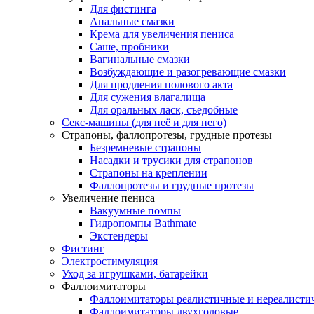
Для фистинга
Анальные смазки
Крема для увеличения пениса
Саше, пробники
Вагинальные смазки
Возбуждающие и разогревающие смазки
Для продления полового акта
Для сужения влагалища
Для оральных ласк, съедобные
Секс-машины (для неё и для него)
Страпоны, фаллопротезы, грудные протезы
Безремневые страпоны
Насадки и трусики для страпонов
Страпоны на креплении
Фаллопротезы и грудные протезы
Увеличение пениса
Вакуумные помпы
Гидропомпы Bathmate
Экстендеры
Фистинг
Электростимуляция
Уход за игрушками, батарейки
Фаллоимитаторы
Фаллоимитаторы реалистичные и нереалисти
Фаллоимитаторы двухголовые