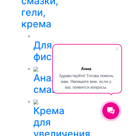
смазки,
гели,
крема
Для
фистинга
Анна
Анальные
Здравствуйте! Готова помочь
вам. Напишите мне, если у
смазки
вас появятся вопросы.
Крема
для
увеличения