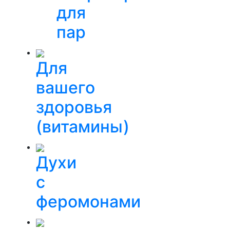
для
пар
Для
вашего
здоровья
(витамины)
Духи
с
феромонами