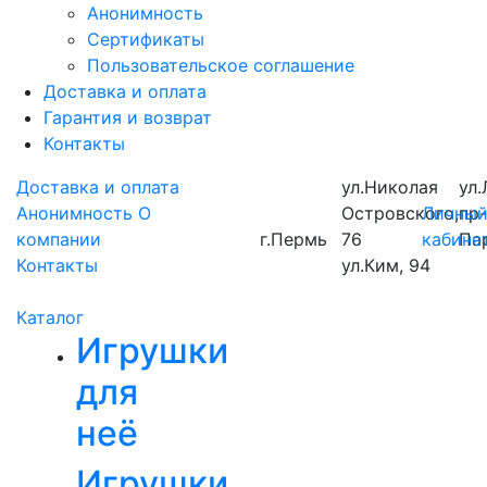
Анонимность
Сертификаты
Пользовательское соглашение
Доставка и оплата
Гарантия и возврат
Контакты
Доставка и оплата
ул.Николая
ул.
Анонимность
О
Островского,
Личны
пр
компании
г.Пермь
76
кабине
Па
Контакты
ул.Ким, 94
Каталог
Игрушки
для
неё
Игрушки