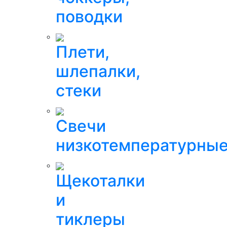
поводки
Плети,
шлепалки,
стеки
Свечи
низкотемпературны
Щекоталки
и
тиклеры