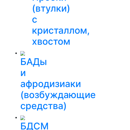
(втулки)
с
кристаллом,
хвостом
БАДы
и
афродизиаки
(возбуждающие
средства)
БДСМ