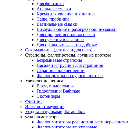
Для фистинга
Анальные смазки
Крема для увеличения пениса
Саше, пробники
Вагинальные смазки
Возбуждающие и разогревающие смазки
Для продления полового акта
Для сужения влагалища
Для оральных ласк, съедобные
Секс-машины (для неё и для него)
Страпоны, фаллопротезы, грудные протезы
Безремневые страпоны
Насадки и трусики для страпонов
Страпоны на креплении
Фаллопротезы и грудные протезы
Увеличение пениса
Вакуумные помпы
Гидропомпы Bathmate
Экстендеры
Фистинг
Электростимуляция
Уход за игрушками, батарейки
Фаллоимитаторы
Фаллоимитаторы реалистичные и нереалисти
Фаллоимитаторы двухголовые