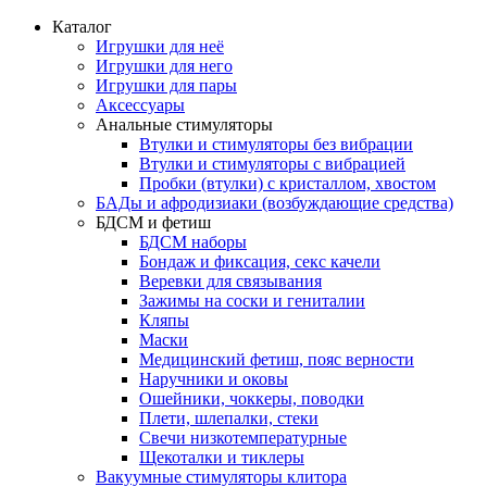
Каталог
Игрушки для неё
Игрушки для него
Игрушки для пары
Аксессуары
Анальные стимуляторы
Втулки и стимуляторы без вибрации
Втулки и стимуляторы с вибрацией
Пробки (втулки) с кристаллом, хвостом
БАДы и афродизиаки (возбуждающие средства)
БДСМ и фетиш
БДСМ наборы
Бондаж и фиксация, секс качели
Веревки для связывания
Зажимы на соски и гениталии
Кляпы
Маски
Медицинский фетиш, пояс верности
Наручники и оковы
Ошейники, чоккеры, поводки
Плети, шлепалки, стеки
Свечи низкотемпературные
Щекоталки и тиклеры
Вакуумные стимуляторы клитора