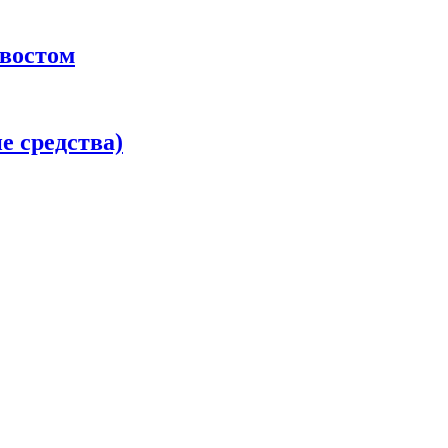
хвостом
 средства)