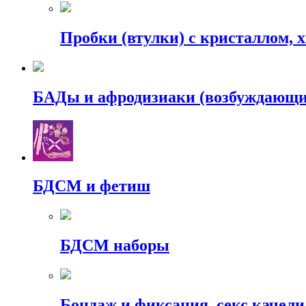
Пробки (втулки) с кристаллом, 
БАДы и афродизиаки (возбуждающие
БДСМ и фетиш
БДСМ наборы
Бондаж и фиксация, секс качели