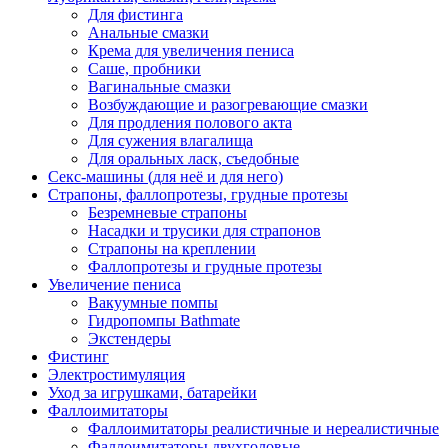
Для фистинга
Анальные смазки
Крема для увеличения пениса
Саше, пробники
Вагинальные смазки
Возбуждающие и разогревающие смазки
Для продления полового акта
Для сужения влагалища
Для оральных ласк, съедобные
Секс-машины (для неё и для него)
Страпоны, фаллопротезы, грудные протезы
Безремневые страпоны
Насадки и трусики для страпонов
Страпоны на креплении
Фаллопротезы и грудные протезы
Увеличение пениса
Вакуумные помпы
Гидропомпы Bathmate
Экстендеры
Фистинг
Электростимуляция
Уход за игрушками, батарейки
Фаллоимитаторы
Фаллоимитаторы реалистичные и нереалистичные
Фаллоимитаторы двухголовые