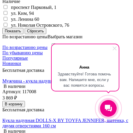
Наличие
проспект Парковый, 1
ул. Ким, 94
ул. Ленина 60
ул. Николая Островского, 76
По возрастанию цены
Выбрать магазин
проспект Парковый, 1
По возрастанию цены
ул. Ким, 94
По убыванию цены
ул. Ленина 60
Популярные
Новинки
ул. Николая Островского, 76
Анна
Бесплатная доставка
Здравствуйте! Готова помочь
вам. Напишите мне, если у
Мужчина - кукла надувная, рост 160 см.
вас появятся вопросы.
В наличии
Артикул: 117008
3 869 ₽
В корзину
Бесплатная доставка
Кукла надувная DOLLS-X BY TOYFA JENNIFER, шатенка, с
двумя отверстиями 160 см
В наличии