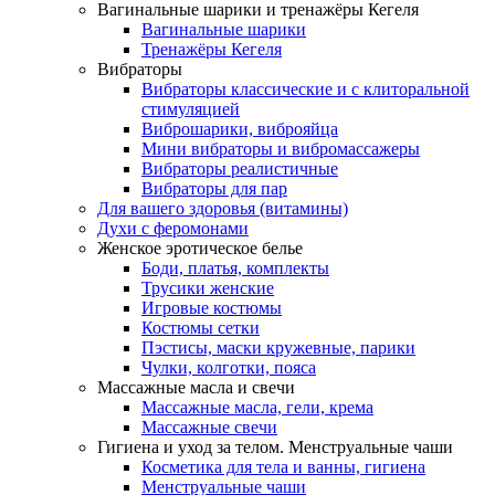
Вагинальные шарики и тренажёры Кегеля
Вагинальные шарики
Тренажёры Кегеля
Вибраторы
Вибраторы классические и с клиторальной
стимуляцией
Виброшарики, виброяйца
Мини вибраторы и вибромассажеры
Вибраторы реалистичные
Вибраторы для пар
Для вашего здоровья (витамины)
Духи с феромонами
Женское эротическое белье
Боди, платья, комплекты
Трусики женские
Игровые костюмы
Костюмы сетки
Пэстисы, маски кружевные, парики
Чулки, колготки, пояса
Массажные масла и свечи
Массажные масла, гели, крема
Массажные свечи
Гигиена и уход за телом. Менструальные чаши
Косметика для тела и ванны, гигиена
Менструальные чаши