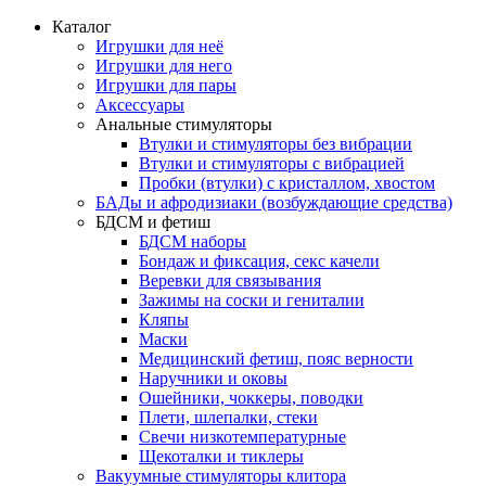
Каталог
Игрушки для неё
Игрушки для него
Игрушки для пары
Аксессуары
Анальные стимуляторы
Втулки и стимуляторы без вибрации
Втулки и стимуляторы с вибрацией
Пробки (втулки) с кристаллом, хвостом
БАДы и афродизиаки (возбуждающие средства)
БДСМ и фетиш
БДСМ наборы
Бондаж и фиксация, секс качели
Веревки для связывания
Зажимы на соски и гениталии
Кляпы
Маски
Медицинский фетиш, пояс верности
Наручники и оковы
Ошейники, чоккеры, поводки
Плети, шлепалки, стеки
Свечи низкотемпературные
Щекоталки и тиклеры
Вакуумные стимуляторы клитора