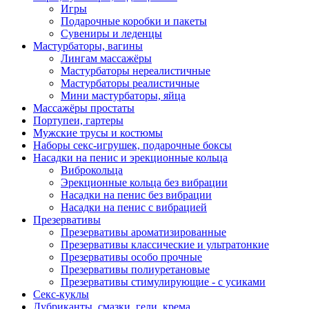
Игры
Подарочные коробки и пакеты
Сувениры и леденцы
Мастурбаторы, вагины
Лингам массажёры
Мастурбаторы нереалистичные
Мастурбаторы реалистичные
Мини мастурбаторы, яйца
Массажёры простаты
Портупеи, гартеры
Мужские трусы и костюмы
Наборы секс-игрушек, подарочные боксы
Насадки на пенис и эрекционные кольца
Виброкольца
Эрекционные кольца без вибрации
Насадки на пенис без вибрации
Насадки на пенис с вибрацией
Презервативы
Презервативы ароматизированные
Презервативы классические и ультратонкие
Презервативы особо прочные
Презервативы полиуретановые
Презервативы стимулирующие - с усиками
Секс-куклы
Лубриканты, смазки, гели, крема