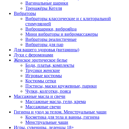
Вагинальные шарики
Тренажёры Кегеля
Вибраторы
Вибраторы классические и с клиторальной
стимуляцией
Виброшарики, виброяйца
Мини вибраторы и вибромассажеры
Вибраторы реалистичные
Вибраторы для пар
Для вашего здоровья (витамины)
Духи с феромонами
Женское эротическое белье
Боди, платья, комплекты
Трусики женские
Игровые костюмы
Костюмы сетки
Пэстисы, маски кружевные, парики
Чулки, колготки, пояса
Массажные масла и свечи
Массажные масла, гели, крема
Массажные свечи
Гигиена и уход за телом. Менструальные чаши
Косметика для тела и ванны, гигиена
Менструальные чаши
Игры, сувениры, леденцы 18+