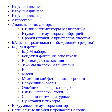
Игрушки для неё
Игрушки для него
Игрушки для пары
Аксессуары
Анальные стимуляторы
Втулки и стимуляторы без вибрации
Втулки и стимуляторы с вибрацией
Пробки (втулки) с кристаллом, хвостом
БАДы и афродизиаки (возбуждающие средства)
БДСМ и фетиш
БДСМ наборы
Бондаж и фиксация, секс качели
Веревки для связывания
Зажимы на соски и гениталии
Кляпы
Маски
Медицинский фетиш, пояс верности
Наручники и оковы
Ошейники, чоккеры, поводки
Плети, шлепалки, стеки
Свечи низкотемпературные
Щекоталки и тиклеры
Вакуумные стимуляторы клитора
Вагинальные шарики и тренажёры Кегеля