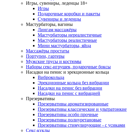
Игры, сувениры, леденцы 18+
Игры
Подарочные коробки и пакеты
Сувениры и леденцы
Мастурбаторы, вагины
Лингам массажёры
Мастурбаторы нереалистичные
Мастурбаторы реалистичные
Мини мастурбаторы, яйца
Массажёры простаты
Портупеи, гартеры
Мужские трусы и костюмы
Наборы секс-игрушек, подарочные боксы
Насадки на пенис и эрекционные кольца
Виброкольца
Эрекционные кольца без вибрации
Насадки на пенис без вибрации
Насадки на пенис с вибрацией
Презервативы
Презервативы ароматизированные
Презервативы классические и ультратонкие
Презервативы особо прочные
Презервативы полиуретановые
Презервативы стимулирующие - с усиками
Секс-куклы