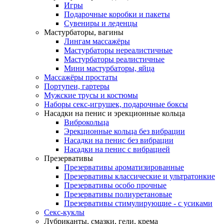
Игры
Подарочные коробки и пакеты
Сувениры и леденцы
Мастурбаторы, вагины
Лингам массажёры
Мастурбаторы нереалистичные
Мастурбаторы реалистичные
Мини мастурбаторы, яйца
Массажёры простаты
Портупеи, гартеры
Мужские трусы и костюмы
Наборы секс-игрушек, подарочные боксы
Насадки на пенис и эрекционные кольца
Виброкольца
Эрекционные кольца без вибрации
Насадки на пенис без вибрации
Насадки на пенис с вибрацией
Презервативы
Презервативы ароматизированные
Презервативы классические и ультратонкие
Презервативы особо прочные
Презервативы полиуретановые
Презервативы стимулирующие - с усиками
Секс-куклы
Лубриканты, смазки, гели, крема