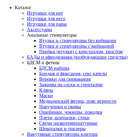
Каталог
Игрушки для неё
Игрушки для него
Игрушки для пары
Аксессуары
Анальные стимуляторы
Втулки и стимуляторы без вибрации
Втулки и стимуляторы с вибрацией
Пробки (втулки) с кристаллом, хвостом
БАДы и афродизиаки (возбуждающие средства)
БДСМ и фетиш
БДСМ наборы
Бондаж и фиксация, секс качели
Веревки для связывания
Зажимы на соски и гениталии
Кляпы
Маски
Медицинский фетиш, пояс верности
Наручники и оковы
Ошейники, чоккеры, поводки
Плети, шлепалки, стеки
Свечи низкотемпературные
Щекоталки и тиклеры
Вакуумные стимуляторы клитора