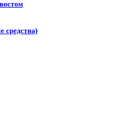
хвостом
 средства)