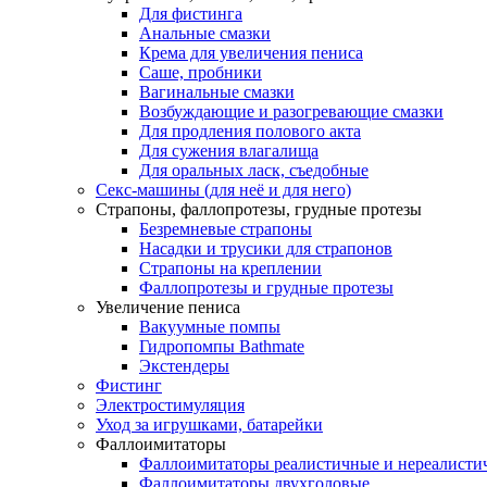
Для фистинга
Анальные смазки
Крема для увеличения пениса
Саше, пробники
Вагинальные смазки
Возбуждающие и разогревающие смазки
Для продления полового акта
Для сужения влагалища
Для оральных ласк, съедобные
Секс-машины (для неё и для него)
Страпоны, фаллопротезы, грудные протезы
Безремневые страпоны
Насадки и трусики для страпонов
Страпоны на креплении
Фаллопротезы и грудные протезы
Увеличение пениса
Вакуумные помпы
Гидропомпы Bathmate
Экстендеры
Фистинг
Электростимуляция
Уход за игрушками, батарейки
Фаллоимитаторы
Фаллоимитаторы реалистичные и нереалисти
Фаллоимитаторы двухголовые