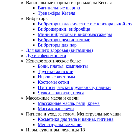
Вагинальные шарики и тренажёры Кегеля
Вагинальные шарики
Тренажёры Кегеля
Вибраторы
Вибраторы классические и с клиторальной с
Виброшарики, виброяйца
Мини вибраторы и вибромассажеры
Вибраторы реалистичные
Вибраторы для пар
Для вашего здоровья (витамины)
Духи с феромонами
Женское эротическое белье
Боди, платья, комплекты
Трусики женские
Игровые костюмы
Костюмы сетки
Пэстисы, маски кружевные, парики
Чулки, колготки, пояса
Массажные масла и свечи
Массажные масла, гели, крема
Массажные свечи
Гигиена и уход за телом. Менструальные чаши
Косметика для тела и ванны, гигиена
Менструальные чаши
Игры, сувениры, леденцы 18+