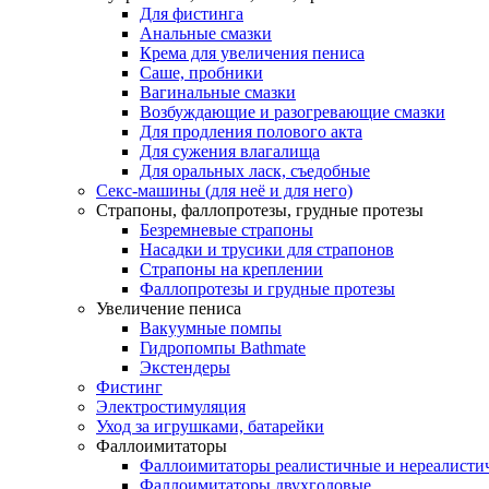
Для фистинга
Анальные смазки
Крема для увеличения пениса
Саше, пробники
Вагинальные смазки
Возбуждающие и разогревающие смазки
Для продления полового акта
Для сужения влагалища
Для оральных ласк, съедобные
Секс-машины (для неё и для него)
Страпоны, фаллопротезы, грудные протезы
Безремневые страпоны
Насадки и трусики для страпонов
Страпоны на креплении
Фаллопротезы и грудные протезы
Увеличение пениса
Вакуумные помпы
Гидропомпы Bathmate
Экстендеры
Фистинг
Электростимуляция
Уход за игрушками, батарейки
Фаллоимитаторы
Фаллоимитаторы реалистичные и нереалисти
Фаллоимитаторы двухголовые