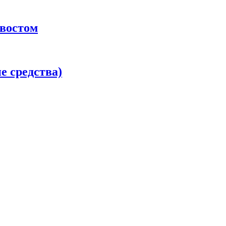
хвостом
 средства)