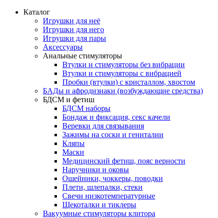
Каталог
Игрушки для неё
Игрушки для него
Игрушки для пары
Аксессуары
Анальные стимуляторы
Втулки и стимуляторы без вибрации
Втулки и стимуляторы с вибрацией
Пробки (втулки) с кристаллом, хвостом
БАДы и афродизиаки (возбуждающие средства)
БДСМ и фетиш
БДСМ наборы
Бондаж и фиксация, секс качели
Веревки для связывания
Зажимы на соски и гениталии
Кляпы
Маски
Медицинский фетиш, пояс верности
Наручники и оковы
Ошейники, чоккеры, поводки
Плети, шлепалки, стеки
Свечи низкотемпературные
Щекоталки и тиклеры
Вакуумные стимуляторы клитора