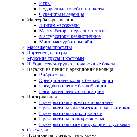
Игры
Подарочные коробки и пакеты
Сувениры и леденцы
Мастурбаторы, вагины
Лингам массажёры
Мастурбаторы нереалистичные
Мастурбаторы реалистичные
Мини мастурбаторы, яйца
Массажёры простаты
Портупеи, гартеры
Мужские трусы и костюмы
Наборы секс-игрушек, подарочные боксы
Насадки на пенис и эрекционные кольца
Виброкольца
Эрекционные кольца без вибрации
Насадки на пенис без вибрации
Насадки на пенис с вибрацией
Презервативы
Презервативы ароматизированные
Презервативы классические и ультратонкие
Презервативы особо прочные
Презервативы полиуретановые
Презервативы стимулирующие - с усиками
Секс-куклы
Лубриканты, смазки, гели, крема