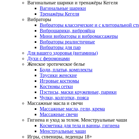
Вагинальные шарики и тренажёры Кегеля
Вагинальные шарики
Тренажёры Кегеля
Вибраторы
Вибраторы классические и с клиторальной с
Виброшарики, виброяйца
Мини вибраторы и вибромассажеры
Вибраторы реалистичные
Вибраторы для пар
Для вашего здоровья (витамины)
Духи с феромонами
Женское эротическое белье
Боди, платья, комплекты
Трусики женские
Игровые костюмы
Костюмы сетки
Пэстисы, маски кружевные, парики
Чулки, колготки, пояса
Массажные масла и свечи
Массажные масла, гели, крема
Массажные свечи
Гигиена и уход за телом. Менструальные чаши
Косметика для тела и ванны, гигиена
Менструальные чаши
Игры, сувениры, леденцы 18+