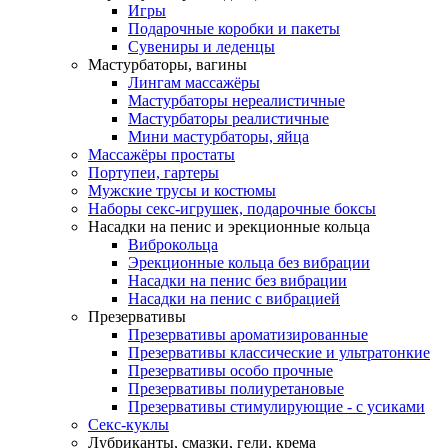
Игры
Подарочные коробки и пакеты
Сувениры и леденцы
Мастурбаторы, вагины
Лингам массажёры
Мастурбаторы нереалистичные
Мастурбаторы реалистичные
Мини мастурбаторы, яйца
Массажёры простаты
Портупеи, гартеры
Мужские трусы и костюмы
Наборы секс-игрушек, подарочные боксы
Насадки на пенис и эрекционные кольца
Виброкольца
Эрекционные кольца без вибрации
Насадки на пенис без вибрации
Насадки на пенис с вибрацией
Презервативы
Презервативы ароматизированные
Презервативы классические и ультратонкие
Презервативы особо прочные
Презервативы полиуретановые
Презервативы стимулирующие - с усиками
Секс-куклы
Лубриканты, смазки, гели, крема