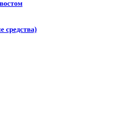
хвостом
 средства)