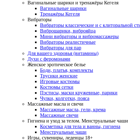
Вагинальные шарики и тренажёры Кегеля
Вагинальные шарики
Тренажёры Кегеля
Вибраторы
Вибраторы классические и с клиторальной с
Виброшарики, виброяйца
Мини вибраторы и вибромассажеры
Вибраторы реалистичные
Вибраторы для пар
Для вашего здоровья (витамины)
Духи с феромонами
Женское эротическое белье
Боди, платья, комплекты
Трусики женские
Игровые костюмы
Костюмы сетки
Пэстисы, маски кружевные, парики
Чулки, колготки, пояса
Массажные масла и свечи
Массажные масла, гели, крема
Массажные свечи
Гигиена и уход за телом. Менструальные чаши
Косметика для тела и ванны, гигиена
Менструальные чаши
Игры, сувениры, леденцы 18+