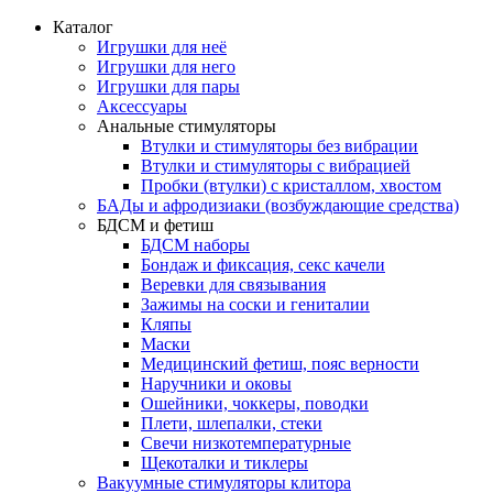
Каталог
Игрушки для неё
Игрушки для него
Игрушки для пары
Аксессуары
Анальные стимуляторы
Втулки и стимуляторы без вибрации
Втулки и стимуляторы с вибрацией
Пробки (втулки) с кристаллом, хвостом
БАДы и афродизиаки (возбуждающие средства)
БДСМ и фетиш
БДСМ наборы
Бондаж и фиксация, секс качели
Веревки для связывания
Зажимы на соски и гениталии
Кляпы
Маски
Медицинский фетиш, пояс верности
Наручники и оковы
Ошейники, чоккеры, поводки
Плети, шлепалки, стеки
Свечи низкотемпературные
Щекоталки и тиклеры
Вакуумные стимуляторы клитора