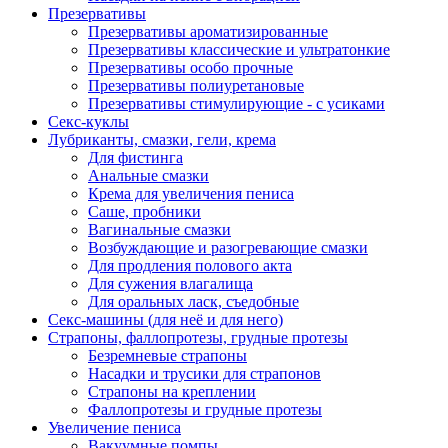
Презервативы
Презервативы ароматизированные
Презервативы классические и ультратонкие
Презервативы особо прочные
Презервативы полиуретановые
Презервативы стимулирующие - с усиками
Секс-куклы
Лубриканты, смазки, гели, крема
Для фистинга
Анальные смазки
Крема для увеличения пениса
Саше, пробники
Вагинальные смазки
Возбуждающие и разогревающие смазки
Для продления полового акта
Для сужения влагалища
Для оральных ласк, съедобные
Секс-машины (для неё и для него)
Страпоны, фаллопротезы, грудные протезы
Безремневые страпоны
Насадки и трусики для страпонов
Страпоны на креплении
Фаллопротезы и грудные протезы
Увеличение пениса
Вакуумные помпы