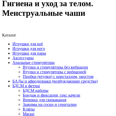
Гигиена и уход за телом.
Менструальные чаши
Каталог
Игрушки для неё
Игрушки для него
Игрушки для пары
Аксессуары
Анальные стимуляторы
Втулки и стимуляторы без вибрации
Втулки и стимуляторы с вибрацией
Пробки (втулки) с кристаллом, хвостом
БАДы и афродизиаки (возбуждающие средства)
БДСМ и фетиш
БДСМ наборы
Бондаж и фиксация, секс качели
Веревки для связывания
Зажимы на соски и гениталии
Кляпы
Маски