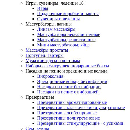
Игры, сувениры, леденцы 18+
Игры
Подарочные коробки и пакеты
Сувениры и леденцы
Мастурбаторы, вагины
Лингам массажёры
Мастурбаторы нереалистичные
Мастурбаторы реалистичные
Мини мастурбаторы, яйца
Массажёры простаты
Портупеи, гартеры
Мужские трусы и костюмы
Наборы секс-игрушек, подарочные боксы
Насадки на пенис и эрекционные кольца
Виброкольца
Эрекционные кольца без вибрации
Насадки на пенис без вибрации
Насадки на пенис с вибрацией
Презервативы
Презервативы ароматизированные
Презервативы классические и ультратонкие
Презервативы особо прочные
Презервативы полиуретановые
Презервативы стимулирующие - с усиками
Секс-куклы