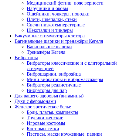
Медицинский фетиш, пояс верности
Наручники и оковы
Ошейники, чоккеры, поводки
Плети, шлепалки, стеки
Свечи низкотемпературные
Щекоталки и тиклеры
Вакуумные стимуляторы клитора
Вагинальные шарики и тренажёры Кегеля
Вагинальные шарики
Тренажёры Кегеля
Вибраторы
Вибраторы классические и с клиторальной
стимуляцией
Виброшарики, виброяйца
Мини вибраторы и вибромассажеры
Вибраторы реалистичные
Вибраторы для пар
Для вашего здоровья (витамины)
Духи с феромонами
Женское эротическое белье
Боди, платья, комплекты
Трусики женские
Игровые костюмы
Костюмы сетки
Пэстисы, маски кружевные, парики