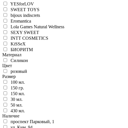
YESforLOV
SWEET TOYS
bijoux indiscrets
Eromantica
Lola Games Natural Wellness
SEXY SWEET
INTT COSMETICS
KiSSeX
БИОРИТМ
Материал
Силикон
Цвет
розовый
Размер
100 мл.
150 гр.
150 мл.
30 мл.
50 мл.
430 мл.
Наличие
проспект Парковый, 1
ул. Ким, 94