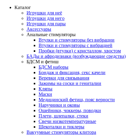
Каталог
Игрушки для неё
Игрушки для него
Игрушки для пары
Аксессуары
Анальные стимуляторы
Втулки и стимуляторы без вибрации
Втулки и стимуляторы с вибрацией
Пробки (втулки) с кристаллом, хвостом
БАДы и афродизиаки (возбуждающие средства)
БДСМ и фетиш
БДСМ наборы
Бондаж и фиксация, секс качели
Веревки для связывания
Зажимы на соски и гениталии
Кляпы
Маски
Медицинский фетиш, пояс верности
Наручники и оковы
Ошейники, чоккеры, поводки
Плети, шлепалки, стеки
Свечи низкотемпературные
Щекоталки и тиклеры
Вакуумные стимуляторы клитора