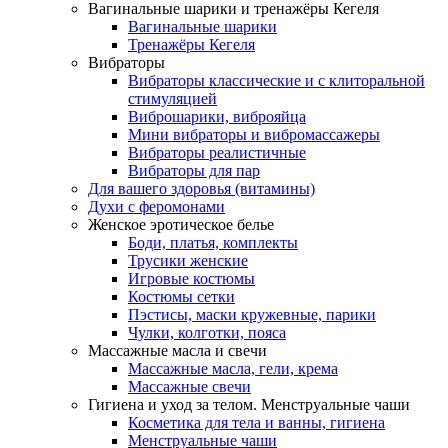
Вагинальные шарики и тренажёры Кегеля
Вагинальные шарики
Тренажёры Кегеля
Вибраторы
Вибраторы классические и с клиторальной
стимуляцией
Виброшарики, виброяйца
Мини вибраторы и вибромассажеры
Вибраторы реалистичные
Вибраторы для пар
Для вашего здоровья (витамины)
Духи с феромонами
Женское эротическое белье
Боди, платья, комплекты
Трусики женские
Игровые костюмы
Костюмы сетки
Пэстисы, маски кружевные, парики
Чулки, колготки, пояса
Массажные масла и свечи
Массажные масла, гели, крема
Массажные свечи
Гигиена и уход за телом. Менструальные чаши
Косметика для тела и ванны, гигиена
Менструальные чаши