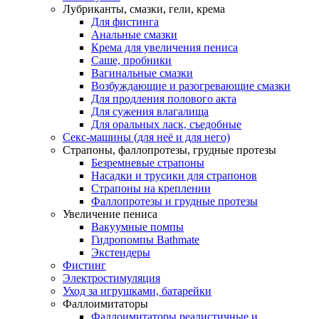
Лубриканты, смазки, гели, крема
Для фистинга
Анальные смазки
Крема для увеличения пениса
Саше, пробники
Вагинальные смазки
Возбуждающие и разогревающие смазки
Для продления полового акта
Для сужения влагалища
Для оральных ласк, съедобные
Секс-машины (для неё и для него)
Страпоны, фаллопротезы, грудные протезы
Безремневые страпоны
Насадки и трусики для страпонов
Страпоны на креплении
Фаллопротезы и грудные протезы
Увеличение пениса
Вакуумные помпы
Гидропомпы Bathmate
Экстендеры
Фистинг
Электростимуляция
Уход за игрушками, батарейки
Фаллоимитаторы
Фаллоимитаторы реалистичные и