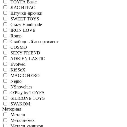
TOYFA Basic
ЛАС ИГРАС
Штучки-дрючки
SWEET TOYS
Crazy Handmade
IRON LOVE
Romp
Свободный ассортимент
COSMO
SEXY FRIEND
ADRIEN LASTIC
Evolved
KiSSeX
MAGIC HERO
Nejno
NSnovelties
O'Play by TOYFA
SILICONE TOYS
SVAKOM
Материал
Металл
Металл+мех
Металл, силикон