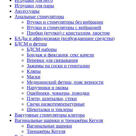
Игрушки для него
Игрушки для пары
Аксессуары
Анальные стимуляторы
Втулки и стимуляторы без вибрации
Втулки и стимуляторы с вибрацией
Пробки (втулки) с кристаллом, хвостом
БАДы и афродизиаки (возбуждающие средства)
БДСМ и фетиш
БДСМ наборы
Бондаж и фиксация, секс качели
Веревки для связывания
Зажимы на соски и гениталии
Кляпы
Маски
Медицинский фетиш, пояс верности
Наручники и оковы
Ошейники, чоккеры, поводки
Плети, шлепалки, стеки
Свечи низкотемпературные
Щекоталки и тиклеры
Вакуумные стимуляторы клитора
Вагинальные шарики и тренажёры Кегеля
Вагинальные шарики
Тренажёры Кегеля