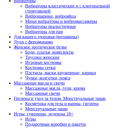
Вибраторы
Вибраторы классические и с клиторальной
стимуляцией
Виброшарики, виброяйца
Мини вибраторы и вибромассажеры
Вибраторы реалистичные
Вибраторы для пар
Для вашего здоровья (витамины)
Духи с феромонами
Женское эротическое белье
Боди, платья, комплекты
Трусики женские
Игровые костюмы
Костюмы сетки
Пэстисы, маски кружевные, парики
Чулки, колготки, пояса
Массажные масла и свечи
Массажные масла, гели, крема
Массажные свечи
Гигиена и уход за телом. Менструальные чаши
Косметика для тела и ванны, гигиена
Менструальные чаши
Игры, сувениры, леденцы 18+
Игры
Подарочные коробки и пакеты