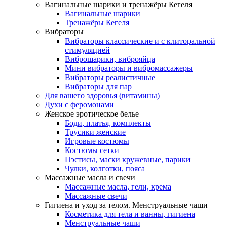
Вагинальные шарики и тренажёры Кегеля
Вагинальные шарики
Тренажёры Кегеля
Вибраторы
Вибраторы классические и с клиторальной
стимуляцией
Виброшарики, виброяйца
Мини вибраторы и вибромассажеры
Вибраторы реалистичные
Вибраторы для пар
Для вашего здоровья (витамины)
Духи с феромонами
Женское эротическое белье
Боди, платья, комплекты
Трусики женские
Игровые костюмы
Костюмы сетки
Пэстисы, маски кружевные, парики
Чулки, колготки, пояса
Массажные масла и свечи
Массажные масла, гели, крема
Массажные свечи
Гигиена и уход за телом. Менструальные чаши
Косметика для тела и ванны, гигиена
Менструальные чаши