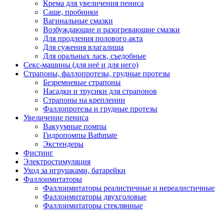
Крема для увеличения пениса
Саше, пробники
Вагинальные смазки
Возбуждающие и разогревающие смазки
Для продления полового акта
Для сужения влагалища
Для оральных ласк, съедобные
Секс-машины (для неё и для него)
Страпоны, фаллопротезы, грудные протезы
Безремневые страпоны
Насадки и трусики для страпонов
Страпоны на креплении
Фаллопротезы и грудные протезы
Увеличение пениса
Вакуумные помпы
Гидропомпы Bathmate
Экстендеры
Фистинг
Электростимуляция
Уход за игрушками, батарейки
Фаллоимитаторы
Фаллоимитаторы реалистичные и нереалистичные
Фаллоимитаторы двухголовые
Фаллоимитаторы стеклянные