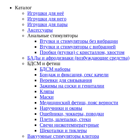
Каталог
Игрушки для неё
Игрушки для него
Игрушки для пары
Аксессуары
Анальные стимуляторы
Втулки и стимуляторы без вибрации
Втулки и стимуляторы с вибрацией
Пробки (втулки) с кристаллом, хвостом
БАДы и афродизиаки (возбуждающие средства)
БДСМ и фетиш
БДСМ наборы
Бондаж и фиксация, секс качели
Веревки для связывания
Зажимы на соски и гениталии
Кляпы
Маски
Медицинский фетиш, пояс верности
Наручники и оковы
Ошейники, чоккеры, поводки
Плети, шлепалки, стеки
Свечи низкотемпературные
Щекоталки и тиклеры
Вакуумные стимуляторы клитора