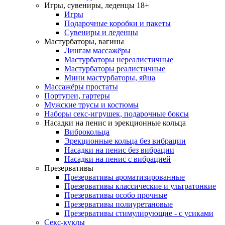
Игры, сувениры, леденцы 18+
Игры
Подарочные коробки и пакеты
Сувениры и леденцы
Мастурбаторы, вагины
Лингам массажёры
Мастурбаторы нереалистичные
Мастурбаторы реалистичные
Мини мастурбаторы, яйца
Массажёры простаты
Портупеи, гартеры
Мужские трусы и костюмы
Наборы секс-игрушек, подарочные боксы
Насадки на пенис и эрекционные кольца
Виброкольца
Эрекционные кольца без вибрации
Насадки на пенис без вибрации
Насадки на пенис с вибрацией
Презервативы
Презервативы ароматизированные
Презервативы классические и ультратонкие
Презервативы особо прочные
Презервативы полиуретановые
Презервативы стимулирующие - с усиками
Секс-куклы