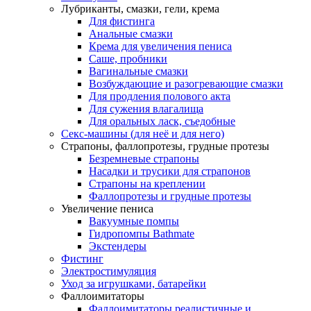
Лубриканты, смазки, гели, крема
Для фистинга
Анальные смазки
Крема для увеличения пениса
Саше, пробники
Вагинальные смазки
Возбуждающие и разогревающие смазки
Для продления полового акта
Для сужения влагалища
Для оральных ласк, съедобные
Секс-машины (для неё и для него)
Страпоны, фаллопротезы, грудные протезы
Безремневые страпоны
Насадки и трусики для страпонов
Страпоны на креплении
Фаллопротезы и грудные протезы
Увеличение пениса
Вакуумные помпы
Гидропомпы Bathmate
Экстендеры
Фистинг
Электростимуляция
Уход за игрушками, батарейки
Фаллоимитаторы
Фаллоимитаторы реалистичные и