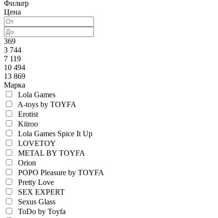
Фильтр
Цена
369
3 744
7 119
10 494
13 869
Марка
Lola Games
A-toys by TOYFA
Erotist
Kiiroo
Lola Games Spice It Up
LOVETOY
METAL BY TOYFA
Orion
POPO Pleasure by TOYFA
Pretty Love
SEX EXPERT
Sexus Glass
ToDo by Toyfa