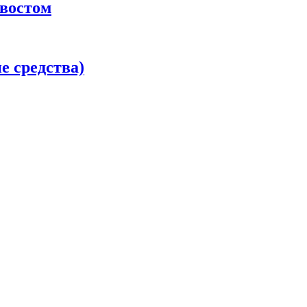
хвостом
 средства)