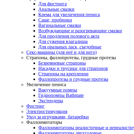
Для фистинга
Анальные смазки
Крема для увеличения пениса
Саше, пробники
Вагинальные смазки
Возбуждающие и разогревающие смазки
Для продления полового акта
Для сужения влагалища
Для оральных ласк, съедобные
Секс-машины (для неё и для него)
Страпоны, фаллопротезы, грудные протезы
Безремневые страпоны
Насадки и трусики для страпонов
Страпоны на креплении
Фаллопротезы и грудные протезы
Увеличение пениса
Вакуумные помпы
Гидропомпы Bathmate
Экстендеры
Фистинг
Электростимуляция
Уход за игрушками, батарейки
Фаллоимитаторы
Фаллоимитаторы реалистичные и нереалисти
Фаллоимитаторы двухголовые