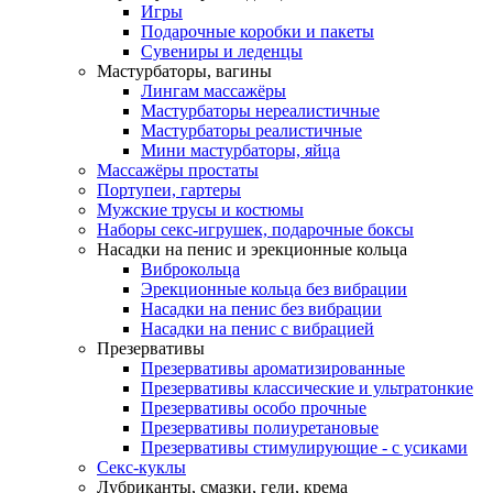
Игры
Подарочные коробки и пакеты
Сувениры и леденцы
Мастурбаторы, вагины
Лингам массажёры
Мастурбаторы нереалистичные
Мастурбаторы реалистичные
Мини мастурбаторы, яйца
Массажёры простаты
Портупеи, гартеры
Мужские трусы и костюмы
Наборы секс-игрушек, подарочные боксы
Насадки на пенис и эрекционные кольца
Виброкольца
Эрекционные кольца без вибрации
Насадки на пенис без вибрации
Насадки на пенис с вибрацией
Презервативы
Презервативы ароматизированные
Презервативы классические и ультратонкие
Презервативы особо прочные
Презервативы полиуретановые
Презервативы стимулирующие - с усиками
Секс-куклы
Лубриканты, смазки, гели, крема