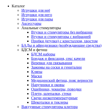
Каталог
Игрушки для неё
Игрушки для него
Игрушки для пары
Аксессуары
Анальные стимуляторы
Втулки и стимуляторы без вибрации
Втулки и стимуляторы с вибрацией
Пробки (втулки) с кристаллом, хвостом
БАДы и афродизиаки (возбуждающие средства)
БДСМ и фетиш
БДСМ наборы
Бондаж и фиксация, секс качели
Веревки для связывания
Зажимы на соски и гениталии
Кляпы
Маски
Медицинский фетиш, пояс верности
Наручники и оковы
Ошейники, чоккеры, поводки
Плети, шлепалки, стеки
Свечи низкотемпературные
Щекоталки и тиклеры
Вакуумные стимуляторы клитора