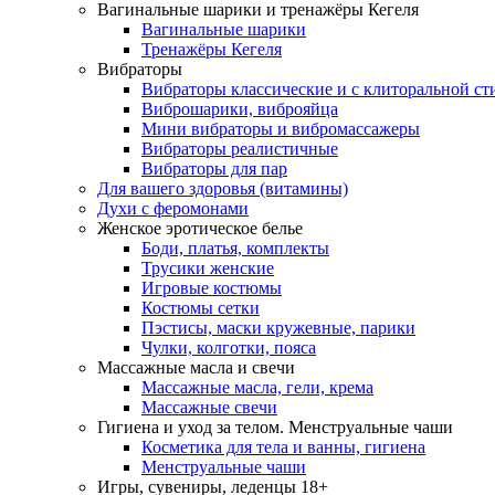
Вагинальные шарики и тренажёры Кегеля
Вагинальные шарики
Тренажёры Кегеля
Вибраторы
Вибраторы классические и с клиторальной с
Виброшарики, виброяйца
Мини вибраторы и вибромассажеры
Вибраторы реалистичные
Вибраторы для пар
Для вашего здоровья (витамины)
Духи с феромонами
Женское эротическое белье
Боди, платья, комплекты
Трусики женские
Игровые костюмы
Костюмы сетки
Пэстисы, маски кружевные, парики
Чулки, колготки, пояса
Массажные масла и свечи
Массажные масла, гели, крема
Массажные свечи
Гигиена и уход за телом. Менструальные чаши
Косметика для тела и ванны, гигиена
Менструальные чаши
Игры, сувениры, леденцы 18+