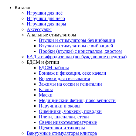
Каталог
Игрушки для неё
Игрушки для него
Игрушки для пары
Аксессуары
Анальные стимуляторы
Втулки и стимуляторы без вибрации
Втулки и стимуляторы с вибрацией
Пробки (втулки) с кристаллом, хвостом
БАДы и афродизиаки (возбуждающие средства)
БДСМ и фетиш
БДСМ наборы
Бондаж и фиксация, секс качели
Веревки для связывания
Зажимы на соски и гениталии
Кляпы
Маски
Медицинский фетиш, пояс верности
Наручники и оковы
Ошейники, чоккеры, поводки
Плети, шлепалки, стеки
Свечи низкотемпературные
Щекоталки и тиклеры
Вакуумные стимуляторы клитора