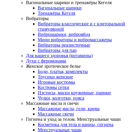
Вагинальные шарики и тренажёры Кегеля
Вагинальные шарики
Тренажёры Кегеля
Вибраторы
Вибраторы классические и с клиторальной
стимуляцией
Виброшарики, виброяйца
Мини вибраторы и вибромассажеры
Вибраторы реалистичные
Вибраторы для пар
Для вашего здоровья (витамины)
Духи с феромонами
Женское эротическое белье
Боди, платья, комплекты
Трусики женские
Игровые костюмы
Костюмы сетки
Пэстисы, маски кружевные, парики
Чулки, колготки, пояса
Массажные масла и свечи
Массажные масла, гели, крема
Массажные свечи
Гигиена и уход за телом. Менструальные чаши
Косметика для тела и ванны, гигиена
Менструальные чаши