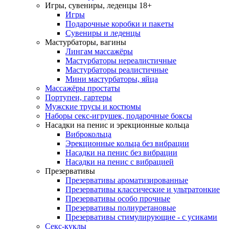
Игры, сувениры, леденцы 18+
Игры
Подарочные коробки и пакеты
Сувениры и леденцы
Мастурбаторы, вагины
Лингам массажёры
Мастурбаторы нереалистичные
Мастурбаторы реалистичные
Мини мастурбаторы, яйца
Массажёры простаты
Портупеи, гартеры
Мужские трусы и костюмы
Наборы секс-игрушек, подарочные боксы
Насадки на пенис и эрекционные кольца
Виброкольца
Эрекционные кольца без вибрации
Насадки на пенис без вибрации
Насадки на пенис с вибрацией
Презервативы
Презервативы ароматизированные
Презервативы классические и ультратонкие
Презервативы особо прочные
Презервативы полиуретановые
Презервативы стимулирующие - с усиками
Секс-куклы