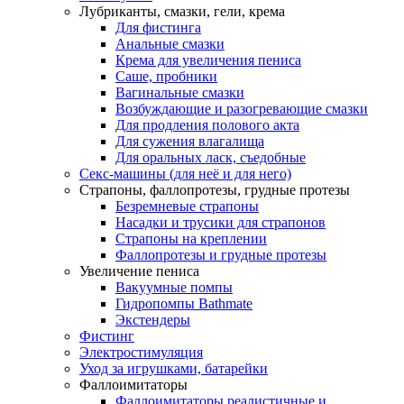
Лубриканты, смазки, гели, крема
Для фистинга
Анальные смазки
Крема для увеличения пениса
Саше, пробники
Вагинальные смазки
Возбуждающие и разогревающие смазки
Для продления полового акта
Для сужения влагалища
Для оральных ласк, съедобные
Секс-машины (для неё и для него)
Страпоны, фаллопротезы, грудные протезы
Безремневые страпоны
Насадки и трусики для страпонов
Страпоны на креплении
Фаллопротезы и грудные протезы
Увеличение пениса
Вакуумные помпы
Гидропомпы Bathmate
Экстендеры
Фистинг
Электростимуляция
Уход за игрушками, батарейки
Фаллоимитаторы
Фаллоимитаторы реалистичные и