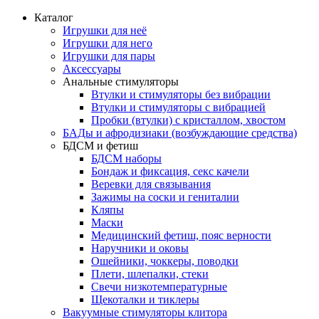
Каталог
Игрушки для неё
Игрушки для него
Игрушки для пары
Аксессуары
Анальные стимуляторы
Втулки и стимуляторы без вибрации
Втулки и стимуляторы с вибрацией
Пробки (втулки) с кристаллом, хвостом
БАДы и афродизиаки (возбуждающие средства)
БДСМ и фетиш
БДСМ наборы
Бондаж и фиксация, секс качели
Веревки для связывания
Зажимы на соски и гениталии
Кляпы
Маски
Медицинский фетиш, пояс верности
Наручники и оковы
Ошейники, чоккеры, поводки
Плети, шлепалки, стеки
Свечи низкотемпературные
Щекоталки и тиклеры
Вакуумные стимуляторы клитора