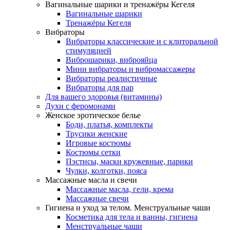
Вагинальные шарики и тренажёры Кегеля
Вагинальные шарики
Тренажёры Кегеля
Вибраторы
Вибраторы классические и с клиторальной
стимуляцией
Виброшарики, виброяйца
Мини вибраторы и вибромассажеры
Вибраторы реалистичные
Вибраторы для пар
Для вашего здоровья (витамины)
Духи с феромонами
Женское эротическое белье
Боди, платья, комплекты
Трусики женские
Игровые костюмы
Костюмы сетки
Пэстисы, маски кружевные, парики
Чулки, колготки, пояса
Массажные масла и свечи
Массажные масла, гели, крема
Массажные свечи
Гигиена и уход за телом. Менструальные чаши
Косметика для тела и ванны, гигиена
Менструальные чаши