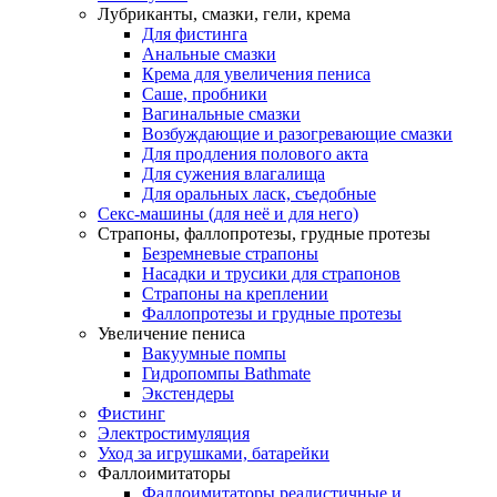
Лубриканты, смазки, гели, крема
Для фистинга
Анальные смазки
Крема для увеличения пениса
Саше, пробники
Вагинальные смазки
Возбуждающие и разогревающие смазки
Для продления полового акта
Для сужения влагалища
Для оральных ласк, съедобные
Секс-машины (для неё и для него)
Страпоны, фаллопротезы, грудные протезы
Безремневые страпоны
Насадки и трусики для страпонов
Страпоны на креплении
Фаллопротезы и грудные протезы
Увеличение пениса
Вакуумные помпы
Гидропомпы Bathmate
Экстендеры
Фистинг
Электростимуляция
Уход за игрушками, батарейки
Фаллоимитаторы
Фаллоимитаторы реалистичные и