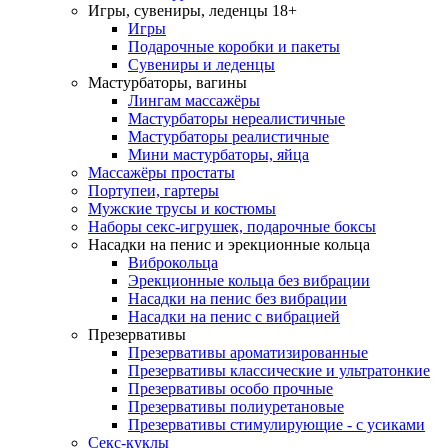
Игры, сувениры, леденцы 18+
Игры
Подарочные коробки и пакеты
Сувениры и леденцы
Мастурбаторы, вагины
Лингам массажёры
Мастурбаторы нереалистичные
Мастурбаторы реалистичные
Мини мастурбаторы, яйца
Массажёры простаты
Портупеи, гартеры
Мужские трусы и костюмы
Наборы секс-игрушек, подарочные боксы
Насадки на пенис и эрекционные кольца
Виброкольца
Эрекционные кольца без вибрации
Насадки на пенис без вибрации
Насадки на пенис с вибрацией
Презервативы
Презервативы ароматизированные
Презервативы классические и ультратонкие
Презервативы особо прочные
Презервативы полиуретановые
Презервативы стимулирующие - с усиками
Секс-куклы