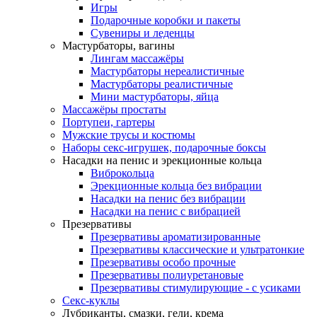
Игры
Подарочные коробки и пакеты
Сувениры и леденцы
Мастурбаторы, вагины
Лингам массажёры
Мастурбаторы нереалистичные
Мастурбаторы реалистичные
Мини мастурбаторы, яйца
Массажёры простаты
Портупеи, гартеры
Мужские трусы и костюмы
Наборы секс-игрушек, подарочные боксы
Насадки на пенис и эрекционные кольца
Виброкольца
Эрекционные кольца без вибрации
Насадки на пенис без вибрации
Насадки на пенис с вибрацией
Презервативы
Презервативы ароматизированные
Презервативы классические и ультратонкие
Презервативы особо прочные
Презервативы полиуретановые
Презервативы стимулирующие - с усиками
Секс-куклы
Лубриканты, смазки, гели, крема