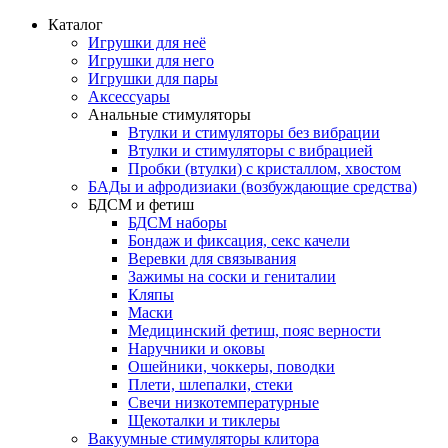
Каталог
Игрушки для неё
Игрушки для него
Игрушки для пары
Аксессуары
Анальные стимуляторы
Втулки и стимуляторы без вибрации
Втулки и стимуляторы с вибрацией
Пробки (втулки) с кристаллом, хвостом
БАДы и афродизиаки (возбуждающие средства)
БДСМ и фетиш
БДСМ наборы
Бондаж и фиксация, секс качели
Веревки для связывания
Зажимы на соски и гениталии
Кляпы
Маски
Медицинский фетиш, пояс верности
Наручники и оковы
Ошейники, чоккеры, поводки
Плети, шлепалки, стеки
Свечи низкотемпературные
Щекоталки и тиклеры
Вакуумные стимуляторы клитора