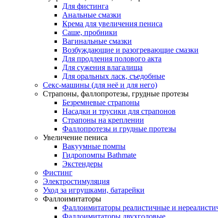
Для фистинга
Анальные смазки
Крема для увеличения пениса
Саше, пробники
Вагинальные смазки
Возбуждающие и разогревающие смазки
Для продления полового акта
Для сужения влагалища
Для оральных ласк, съедобные
Секс-машины (для неё и для него)
Страпоны, фаллопротезы, грудные протезы
Безремневые страпоны
Насадки и трусики для страпонов
Страпоны на креплении
Фаллопротезы и грудные протезы
Увеличение пениса
Вакуумные помпы
Гидропомпы Bathmate
Экстендеры
Фистинг
Электростимуляция
Уход за игрушками, батарейки
Фаллоимитаторы
Фаллоимитаторы реалистичные и нереалисти
Фаллоимитаторы двухголовые