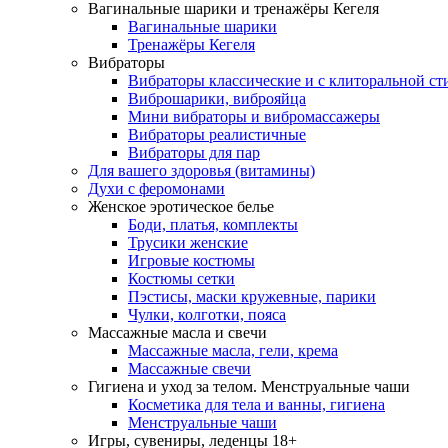
Вагинальные шарики и тренажёры Кегеля
Вагинальные шарики
Тренажёры Кегеля
Вибраторы
Вибраторы классические и с клиторальной с
Виброшарики, виброяйца
Мини вибраторы и вибромассажеры
Вибраторы реалистичные
Вибраторы для пар
Для вашего здоровья (витамины)
Духи с феромонами
Женское эротическое белье
Боди, платья, комплекты
Трусики женские
Игровые костюмы
Костюмы сетки
Пэстисы, маски кружевные, парики
Чулки, колготки, пояса
Массажные масла и свечи
Массажные масла, гели, крема
Массажные свечи
Гигиена и уход за телом. Менструальные чаши
Косметика для тела и ванны, гигиена
Менструальные чаши
Игры, сувениры, леденцы 18+