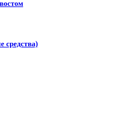
хвостом
 средства)