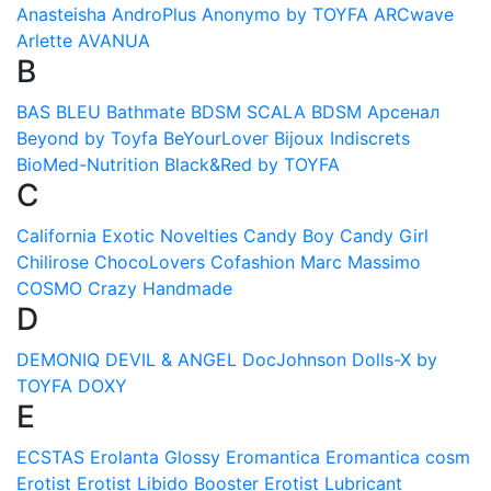
Anasteisha
AndroPlus
Anonymo by TOYFA
ARCwave
Arlette
AVANUA
B
BAS BLEU
Bathmate
BDSM SCALA
BDSM Арсенал
Beyond by Toyfa
BeYourLover
Bijoux Indiscrets
BioMed-Nutrition
Black&Red by TOYFA
C
California Exotic Novelties
Candy Boy
Candy Girl
Chilirose
ChocoLovers
Cofashion Marc Massimo
COSMO
Crazy Handmade
D
DEMONIQ
DEVIL & ANGEL
DocJohnson
Dolls-X by
TOYFA
DOXY
E
ECSTAS
Erolanta Glossy
Eromantica
Eromantica cosm
Erotist
Erotist Libido Booster
Erotist Lubricant