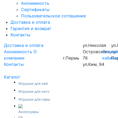
Анонимность
Сертификаты
Пользовательское соглашение
Доставка и оплата
Гарантия и возврат
Контакты
Доставка и оплата
ул.Николая
ул.
Анонимность
О
Островского,
Личны
пр
компании
г.Пермь
76
кабине
Па
Контакты
ул.Ким, 94
Каталог
Игрушки для неё
Игрушки для него
Игрушки для пары
Аксессуары