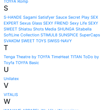
TOYFA
Romp
S
S-HANDE
Sagami
Satisfyer
Sauce
Secret Play
SEX
EXPERT
Sexus Glass
SEXY FRIEND
Sexy Life
SEXY
SWEET
Shiatsu
Shots Media
SHUNGA
Sitabella
SoftLine Collection
STIMUL8
SUNSPICE
SuperCaps
SVAKOM
SWEET TOYS
SWISS-NAVY
T
Tenga
Theatre by TOYFA
TimeHeat
TITAN
ToDo by
Toyfa
TOYFA Basic
U
Unilatex
V
VITALIS
W