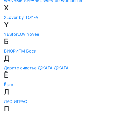
WANAME APPAREL
We-Vibe
Womanizer
X
XLover by TOYFA
Y
YESforLOV
Yovee
Б
БИОРИТМ
Боси
Д
Дарите счастье
ДЖАГА ДЖАГА
Ё
Ёska
Л
ЛАС ИГРАС
П