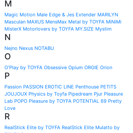
M
Magic Motion
Male Edge & Jes Extender
MARILYN
Masculan
MAXUS
MensMax
Metal by TOYFA
MiNiMi
MisterX
Motorlovers by TOYFA
MY.SIZE
Mystim
N
Nejno
Nexus
NOTABU
O
O'Play by TOYFA
Obsessive
Opium
ORGIE
Orion
P
Passion
PASSION EROTIC LINE
Penthouse
PETITS
JOUJOUX
Physics by Toyfa
Pipedream
Pjur
Pleasure
Lab
POPO Pleasure by TOYFA
POTENTIAL 69
Pretty
Love
R
RealStick Elite by TOYFA
RealStick Elite Mulatto by