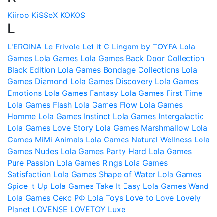
Kiiroo
KiSSeX
KOKOS
L
L'EROINA
Le Frivole
Let it G
Lingam by TOYFA
Lola
Games
Lola Games
Lola Games Back Door Collection
Black Edition
Lola Games Bondage Collections
Lola
Games Diamond
Lola Games Discovery
Lola Games
Emotions
Lola Games Fantasy
Lola Games First Time
Lola Games Flash
Lola Games Flow
Lola Games
Homme
Lola Games Instinct
Lola Games Intergalactic
Lola Games Love Story
Lola Games Marshmallow
Lola
Games MiMi Animals
Lola Games Natural Wellness
Lola
Games Nudes
Lola Games Party Hard
Lola Games
Pure Passion
Lola Games Rings
Lola Games
Satisfaction
Lola Games Shape of Water
Lola Games
Spice It Up
Lola Games Take It Easy
Lola Games Wand
Lola Games Секс РФ
Lola Toys
Love to Love
Lovely
Planet
LOVENSE
LOVETOY
Luxe