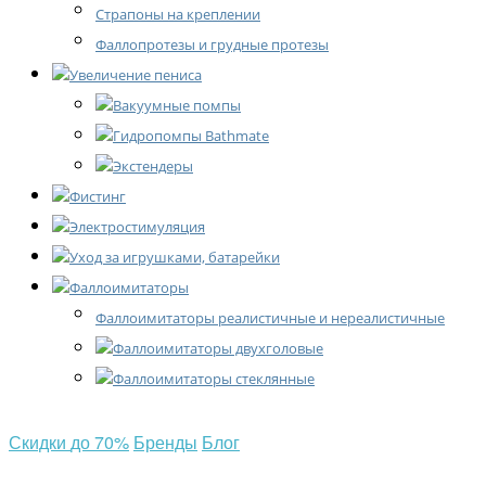
Страпоны на креплении
Фаллопротезы и грудные протезы
Увеличение пениса
Вакуумные помпы
Гидропомпы Bathmate
Экстендеры
Фистинг
Электростимуляция
Уход за игрушками, батарейки
Фаллоимитаторы
Фаллоимитаторы реалистичные и нереалистичные
Фаллоимитаторы двухголовые
Фаллоимитаторы стеклянные
Скидки
до 70%
Бренды
Блог