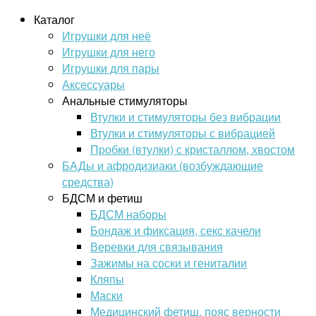
Каталог
Игрушки для неё
Игрушки для него
Игрушки для пары
Аксессуары
Анальные стимуляторы
Втулки и стимуляторы без вибрации
Втулки и стимуляторы с вибрацией
Пробки (втулки) с кристаллом, хвостом
БАДы и афродизиаки (возбуждающие
средства)
БДСМ и фетиш
БДСМ наборы
Бондаж и фиксация, секс качели
Веревки для связывания
Зажимы на соски и гениталии
Кляпы
Маски
Медицинский фетиш, пояс верности