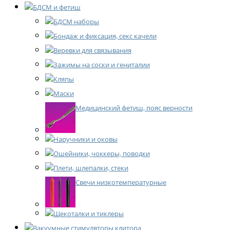
БДСМ и фетиш
БДСМ наборы
Бондаж и фиксация, секс качели
Веревки для связывания
Зажимы на соски и гениталии
Кляпы
Маски
Медицинский фетиш, пояс верности
Наручники и оковы
Ошейники, чоккеры, поводки
Плети, шлепалки, стеки
Свечи низкотемпературные
Щекоталки и тиклеры
Вакуумные стимуляторы клитора