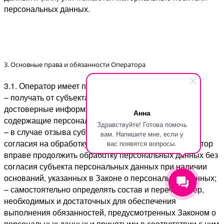
персональных данных.
3. Основные права и обязанности Оператора
3.1. Оператор имеет право:
– получать от субъекта персональных данных
достоверные информацию и/или документы,
Анна
содержащие персональные данные;
Здравствуйте! Готова помочь
– в случае отзыва субъектом персональных данных
вам. Напишите мне, если у
согласия на обработку персональных данных Оператор
вас появятся вопросы.
вправе продолжить обработку персональных данных без
согласия субъекта персональных данных при наличии
оснований, указанных в Законе о персональных данных;
– самостоятельно определять состав и перечень мер,
необходимых и достаточных для обеспечения
выполнения обязанностей, предусмотренных Законом о
персональных данных и принятыми в соответствии с ним