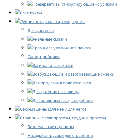
Презервативы стимулирующие - с усиками
Секс-куклы
Лубриканты, смазки, гели, крема
Для фистинга
Анальные смазки
Крема для увеличения пениса
Саше, пробники
Вагинальные смазки
Возбуждающие и разогревающие смазки
Для продления полового акта
Для сужения влагалища
Для оральных ласк, съедобные
Секс-машины (для неё и для него)
Страпоны, фаллопротезы, грудные протезы
Безремневые страпоны
Насадки и трусики для страпонов