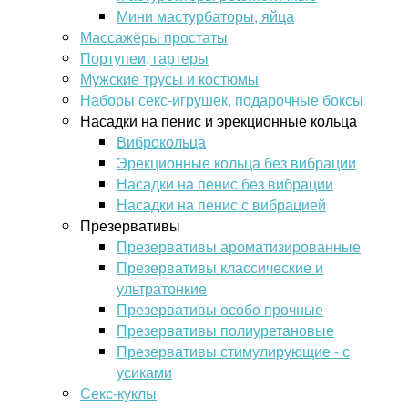
Мини мастурбаторы, яйца
Массажёры простаты
Портупеи, гартеры
Мужские трусы и костюмы
Наборы секс-игрушек, подарочные боксы
Насадки на пенис и эрекционные кольца
Виброкольца
Эрекционные кольца без вибрации
Насадки на пенис без вибрации
Насадки на пенис с вибрацией
Презервативы
Презервативы ароматизированные
Презервативы классические и
ультратонкие
Презервативы особо прочные
Презервативы полиуретановые
Презервативы стимулирующие - с
усиками
Секс-куклы