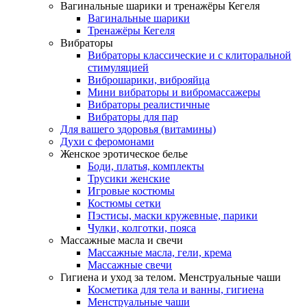
Вагинальные шарики и тренажёры Кегеля
Вагинальные шарики
Тренажёры Кегеля
Вибраторы
Вибраторы классические и с клиторальной
стимуляцией
Виброшарики, виброяйца
Мини вибраторы и вибромассажеры
Вибраторы реалистичные
Вибраторы для пар
Для вашего здоровья (витамины)
Духи с феромонами
Женское эротическое белье
Боди, платья, комплекты
Трусики женские
Игровые костюмы
Костюмы сетки
Пэстисы, маски кружевные, парики
Чулки, колготки, пояса
Массажные масла и свечи
Массажные масла, гели, крема
Массажные свечи
Гигиена и уход за телом. Менструальные чаши
Косметика для тела и ванны, гигиена
Менструальные чаши