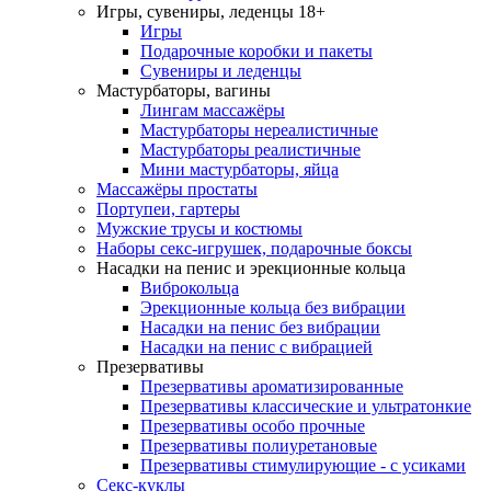
Игры, сувениры, леденцы 18+
Игры
Подарочные коробки и пакеты
Сувениры и леденцы
Мастурбаторы, вагины
Лингам массажёры
Мастурбаторы нереалистичные
Мастурбаторы реалистичные
Мини мастурбаторы, яйца
Массажёры простаты
Портупеи, гартеры
Мужские трусы и костюмы
Наборы секс-игрушек, подарочные боксы
Насадки на пенис и эрекционные кольца
Виброкольца
Эрекционные кольца без вибрации
Насадки на пенис без вибрации
Насадки на пенис с вибрацией
Презервативы
Презервативы ароматизированные
Презервативы классические и ультратонкие
Презервативы особо прочные
Презервативы полиуретановые
Презервативы стимулирующие - с усиками
Секс-куклы