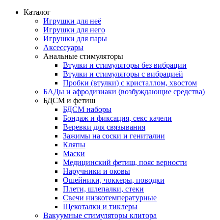
Каталог
Игрушки для неё
Игрушки для него
Игрушки для пары
Аксессуары
Анальные стимуляторы
Втулки и стимуляторы без вибрации
Втулки и стимуляторы с вибрацией
Пробки (втулки) с кристаллом, хвостом
БАДы и афродизиаки (возбуждающие средства)
БДСМ и фетиш
БДСМ наборы
Бондаж и фиксация, секс качели
Веревки для связывания
Зажимы на соски и гениталии
Кляпы
Маски
Медицинский фетиш, пояс верности
Наручники и оковы
Ошейники, чоккеры, поводки
Плети, шлепалки, стеки
Свечи низкотемпературные
Щекоталки и тиклеры
Вакуумные стимуляторы клитора