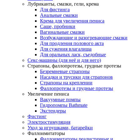
Лубриканты, смазки, гели, крема
Для фистинга
Анальные смазки
Крема для увеличения пениса
Саше, пробники
Вагинальные смазки
Возбуждающие и разогревающие смазки
Для продления полового акта
Для сужения влагалища
Для оральных ласк, съедобные
Секс-машины (для неё и для него)
Страпоны, фаллопротезы, грудные протезы
Безремневые страпоны
Насадки и трусики для страпонов
Страпоны на креплении
Фаллопротезы и грудные протезы
Увеличение пениса
Вакуумные помпы
Гидропомпы Bathmate
Экстендеры
Фистинг
Электростимуляция
Уход за игрушками, батарейки
Фаллоимитаторы
Фаллоимитаторы реалистичные и