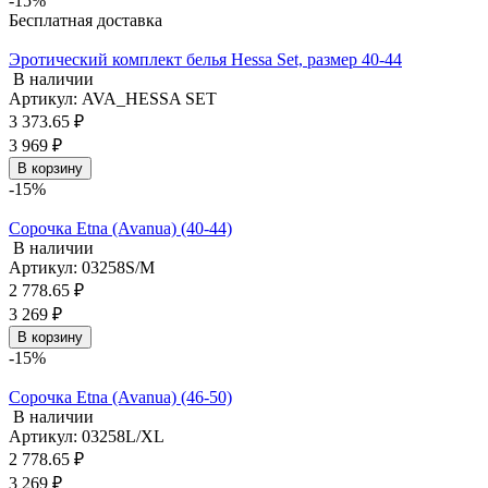
-15%
Бесплатная доставка
Эротический комплект белья Hessa Set, размер 40-44
В наличии
Артикул: AVA_HESSA SET
3 373.65 ₽
3 969 ₽
В корзину
-15%
Сорочка Etna (Avanua) (40-44)
В наличии
Артикул: 03258S/M
2 778.65 ₽
3 269 ₽
В корзину
-15%
Сорочка Etna (Avanua) (46-50)
В наличии
Артикул: 03258L/XL
2 778.65 ₽
3 269 ₽