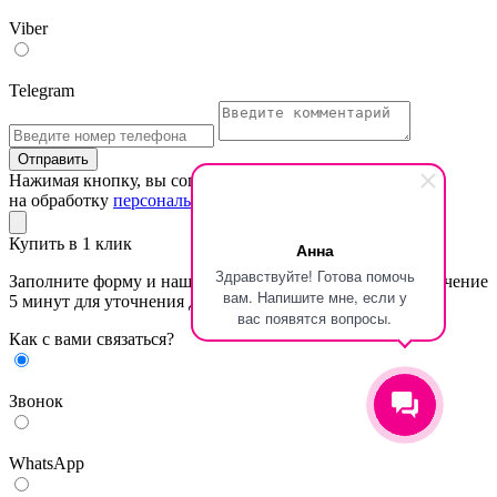
Viber
Telegram
Отправить
Нажимая кнопку, вы соглашаетесь
на обработку
персональных данных
Купить в 1 клик
Анна
Здравствуйте! Готова помочь
Заполните форму и наш специалист свяжется с вами в течение
вам. Напишите мне, если у
5 минут для уточнения деталей заказа
вас появятся вопросы.
Как с вами связаться?
Звонок
WhatsApp