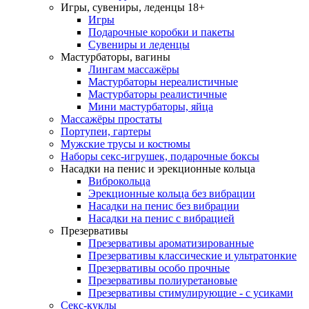
Игры, сувениры, леденцы 18+
Игры
Подарочные коробки и пакеты
Сувениры и леденцы
Мастурбаторы, вагины
Лингам массажёры
Мастурбаторы нереалистичные
Мастурбаторы реалистичные
Мини мастурбаторы, яйца
Массажёры простаты
Портупеи, гартеры
Мужские трусы и костюмы
Наборы секс-игрушек, подарочные боксы
Насадки на пенис и эрекционные кольца
Виброкольца
Эрекционные кольца без вибрации
Насадки на пенис без вибрации
Насадки на пенис с вибрацией
Презервативы
Презервативы ароматизированные
Презервативы классические и ультратонкие
Презервативы особо прочные
Презервативы полиуретановые
Презервативы стимулирующие - с усиками
Секс-куклы