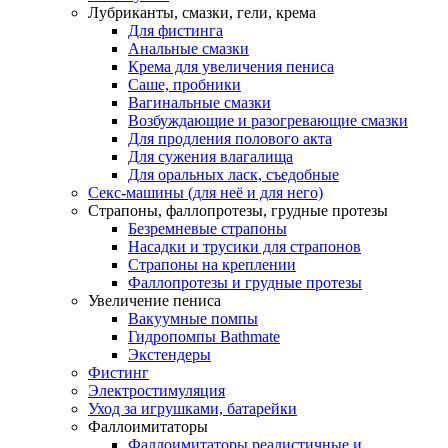
Лубриканты, смазки, гели, крема
Для фистинга
Анальные смазки
Крема для увеличения пениса
Саше, пробники
Вагинальные смазки
Возбуждающие и разогревающие смазки
Для продления полового акта
Для сужения влагалища
Для оральных ласк, съедобные
Секс-машины (для неё и для него)
Страпоны, фаллопротезы, грудные протезы
Безремневые страпоны
Насадки и трусики для страпонов
Страпоны на креплении
Фаллопротезы и грудные протезы
Увеличение пениса
Вакуумные помпы
Гидропомпы Bathmate
Экстендеры
Фистинг
Электростимуляция
Уход за игрушками, батарейки
Фаллоимитаторы
Фаллоимитаторы реалистичные и