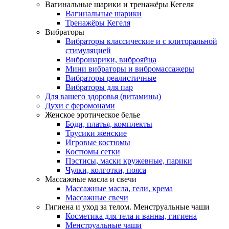
Вагинальные шарики и тренажёры Кегеля
Вагинальные шарики
Тренажёры Кегеля
Вибраторы
Вибраторы классические и с клиторальной
стимуляцией
Виброшарики, виброяйца
Мини вибраторы и вибромассажеры
Вибраторы реалистичные
Вибраторы для пар
Для вашего здоровья (витамины)
Духи с феромонами
Женское эротическое белье
Боди, платья, комплекты
Трусики женские
Игровые костюмы
Костюмы сетки
Пэстисы, маски кружевные, парики
Чулки, колготки, пояса
Массажные масла и свечи
Массажные масла, гели, крема
Массажные свечи
Гигиена и уход за телом. Менструальные чаши
Косметика для тела и ванны, гигиена
Менструальные чаши