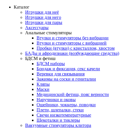
Каталог
Игрушки для неё
Игрушки для него
Игрушки для пары
Аксессуары
Анальные стимуляторы
Втулки и стимуляторы без вибрации
Втулки и стимуляторы с вибрацией
Пробки (втулки) с кристаллом, хвостом
БАДы и афродизиаки (возбуждающие средства)
БДСМ и фетиш
БДСМ наборы
Бондаж и фиксация, секс качели
Веревки для связывания
Зажимы на соски и гениталии
Кляпы
Маски
Медицинский фетиш, пояс верности
Наручники и оковы
Ошейники, чоккеры, поводки
Плети, шлепалки, стеки
Свечи низкотемпературные
Щекоталки и тиклеры
Вакуумные стимуляторы клитора