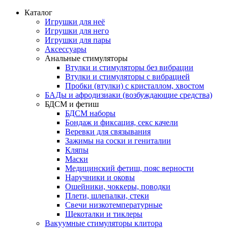
Каталог
Игрушки для неё
Игрушки для него
Игрушки для пары
Аксессуары
Анальные стимуляторы
Втулки и стимуляторы без вибрации
Втулки и стимуляторы с вибрацией
Пробки (втулки) с кристаллом, хвостом
БАДы и афродизиаки (возбуждающие средства)
БДСМ и фетиш
БДСМ наборы
Бондаж и фиксация, секс качели
Веревки для связывания
Зажимы на соски и гениталии
Кляпы
Маски
Медицинский фетиш, пояс верности
Наручники и оковы
Ошейники, чоккеры, поводки
Плети, шлепалки, стеки
Свечи низкотемпературные
Щекоталки и тиклеры
Вакуумные стимуляторы клитора