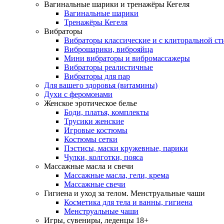
Вагинальные шарики и тренажёры Кегеля
Вагинальные шарики
Тренажёры Кегеля
Вибраторы
Вибраторы классические и с клиторальной с
Виброшарики, виброяйца
Мини вибраторы и вибромассажеры
Вибраторы реалистичные
Вибраторы для пар
Для вашего здоровья (витамины)
Духи с феромонами
Женское эротическое белье
Боди, платья, комплекты
Трусики женские
Игровые костюмы
Костюмы сетки
Пэстисы, маски кружевные, парики
Чулки, колготки, пояса
Массажные масла и свечи
Массажные масла, гели, крема
Массажные свечи
Гигиена и уход за телом. Менструальные чаши
Косметика для тела и ванны, гигиена
Менструальные чаши
Игры, сувениры, леденцы 18+