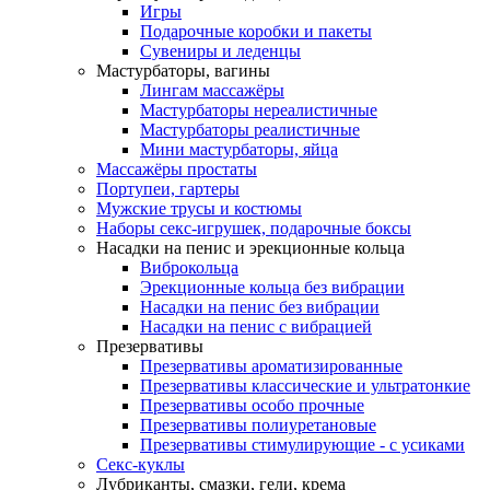
Игры
Подарочные коробки и пакеты
Сувениры и леденцы
Мастурбаторы, вагины
Лингам массажёры
Мастурбаторы нереалистичные
Мастурбаторы реалистичные
Мини мастурбаторы, яйца
Массажёры простаты
Портупеи, гартеры
Мужские трусы и костюмы
Наборы секс-игрушек, подарочные боксы
Насадки на пенис и эрекционные кольца
Виброкольца
Эрекционные кольца без вибрации
Насадки на пенис без вибрации
Насадки на пенис с вибрацией
Презервативы
Презервативы ароматизированные
Презервативы классические и ультратонкие
Презервативы особо прочные
Презервативы полиуретановые
Презервативы стимулирующие - с усиками
Секс-куклы
Лубриканты, смазки, гели, крема