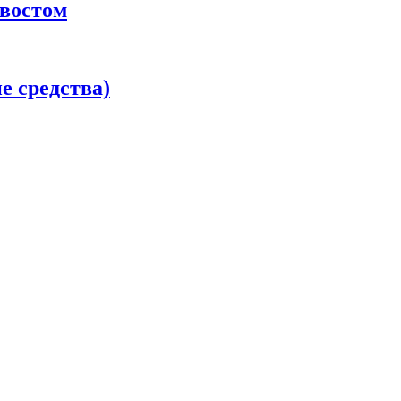
хвостом
 средства)