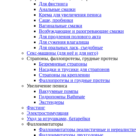
Для фистинга
Анальные смазки
Крема для увеличения пениса
Саше, пробники
Вагинальные смазки
Возбуждающие и разогревающие смазки
Для продления полового акта
Для сужения влагалища
Для оральных ласк, съедобные
Секс-машины (для неё и для него)
Страпоны, фаллопротезы, грудные протезы
Безремневые страпоны
Насадки и трусики для страпонов
Страпоны на креплении
Фаллопротезы и грудные протезы
Увеличение пениса
Вакуумные помпы
Гидропомпы Bathmate
Экстендеры
Фистинг
Электростимуляция
Уход за игрушками, батарейки
Фаллоимитаторы
Фаллоимитаторы реалистичные и нереалисти
Фаллоимитаторы двухголовые