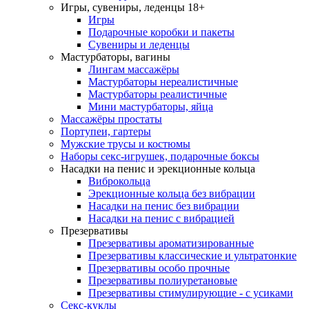
Игры, сувениры, леденцы 18+
Игры
Подарочные коробки и пакеты
Сувениры и леденцы
Мастурбаторы, вагины
Лингам массажёры
Мастурбаторы нереалистичные
Мастурбаторы реалистичные
Мини мастурбаторы, яйца
Массажёры простаты
Портупеи, гартеры
Мужские трусы и костюмы
Наборы секс-игрушек, подарочные боксы
Насадки на пенис и эрекционные кольца
Виброкольца
Эрекционные кольца без вибрации
Насадки на пенис без вибрации
Насадки на пенис с вибрацией
Презервативы
Презервативы ароматизированные
Презервативы классические и ультратонкие
Презервативы особо прочные
Презервативы полиуретановые
Презервативы стимулирующие - с усиками
Секс-куклы