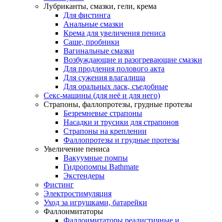
Лубриканты, смазки, гели, крема
Для фистинга
Анальные смазки
Крема для увеличения пениса
Саше, пробники
Вагинальные смазки
Возбуждающие и разогревающие смазки
Для продления полового акта
Для сужения влагалища
Для оральных ласк, съедобные
Секс-машины (для неё и для него)
Страпоны, фаллопротезы, грудные протезы
Безремневые страпоны
Насадки и трусики для страпонов
Страпоны на креплении
Фаллопротезы и грудные протезы
Увеличение пениса
Вакуумные помпы
Гидропомпы Bathmate
Экстендеры
Фистинг
Электростимуляция
Уход за игрушками, батарейки
Фаллоимитаторы
Фаллоимитаторы реалистичные и